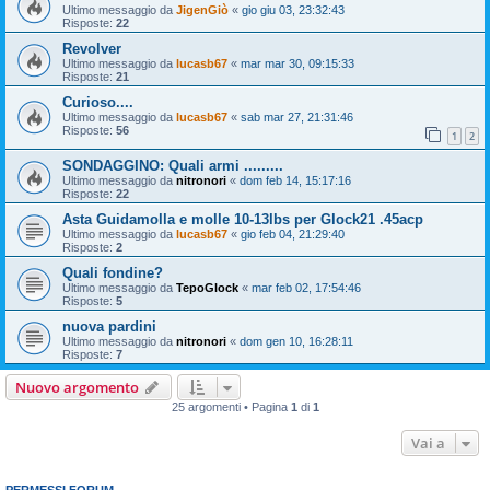
Ultimo messaggio da
JigenGiò
«
gio giu 03, 23:32:43
Risposte:
22
Revolver
Ultimo messaggio da
lucasb67
«
mar mar 30, 09:15:33
Risposte:
21
Curioso....
Ultimo messaggio da
lucasb67
«
sab mar 27, 21:31:46
Risposte:
56
1
2
SONDAGGINO: Quali armi .........
Ultimo messaggio da
nitronori
«
dom feb 14, 15:17:16
Risposte:
22
Asta Guidamolla e molle 10-13lbs per Glock21 .45acp
Ultimo messaggio da
lucasb67
«
gio feb 04, 21:29:40
Risposte:
2
Quali fondine?
Ultimo messaggio da
TepoGlock
«
mar feb 02, 17:54:46
Risposte:
5
nuova pardini
Ultimo messaggio da
nitronori
«
dom gen 10, 16:28:11
Risposte:
7
Nuovo argomento
25 argomenti • Pagina
1
di
1
Vai a