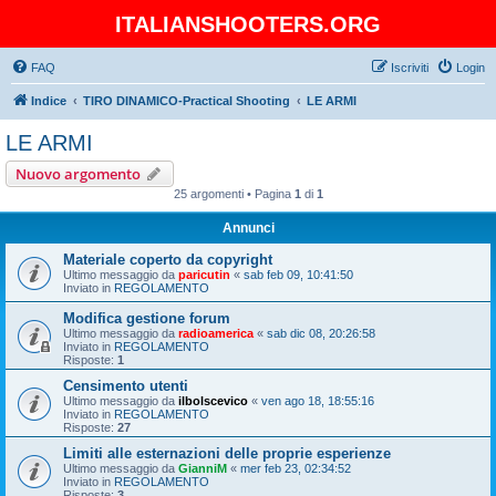
ITALIANSHOOTERS.ORG
FAQ
Iscriviti
Login
Indice
TIRO DINAMICO-Practical Shooting
LE ARMI
LE ARMI
Nuovo argomento
25 argomenti • Pagina
1
di
1
Annunci
Materiale coperto da copyright
Ultimo messaggio da
paricutin
«
sab feb 09, 10:41:50
Inviato in
REGOLAMENTO
Modifica gestione forum
Ultimo messaggio da
radioamerica
«
sab dic 08, 20:26:58
Inviato in
REGOLAMENTO
Risposte:
1
Censimento utenti
Ultimo messaggio da
ilbolscevico
«
ven ago 18, 18:55:16
Inviato in
REGOLAMENTO
Risposte:
27
Limiti alle esternazioni delle proprie esperienze
Ultimo messaggio da
GianniM
«
mer feb 23, 02:34:52
Inviato in
REGOLAMENTO
Risposte:
3