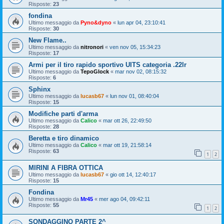
Risposte:
23
fondina
Ultimo messaggio da
Pyno&dyno
«
lun apr 04, 23:10:41
Risposte:
30
New Flame..
Ultimo messaggio da
nitronori
«
ven nov 05, 15:34:23
Risposte:
17
Armi per il tiro rapido sportivo UITS categoria .22lr
Ultimo messaggio da
TepoGlock
«
mar nov 02, 08:15:32
Risposte:
6
Sphinx
Ultimo messaggio da
lucasb67
«
lun nov 01, 08:40:04
Risposte:
15
Modifiche parti d'arma
Ultimo messaggio da
Calico
«
mar ott 26, 22:49:50
Risposte:
28
Beretta e tiro dinamico
Ultimo messaggio da
Calico
«
mar ott 19, 21:58:14
Risposte:
63
1
2
MIRINI A FIBRA OTTICA
Ultimo messaggio da
lucasb67
«
gio ott 14, 12:40:17
Risposte:
15
Fondina
Ultimo messaggio da
Mr45
«
mer ago 04, 09:42:11
Risposte:
55
1
2
SONDAGGINO PARTE 2^