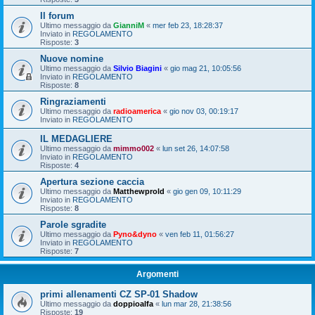
Il forum
Ultimo messaggio da
GianniM
«
mer feb 23, 18:28:37
Inviato in
REGOLAMENTO
Risposte:
3
Nuove nomine
Ultimo messaggio da
Silvio Biagini
«
gio mag 21, 10:05:56
Inviato in
REGOLAMENTO
Risposte:
8
Ringraziamenti
Ultimo messaggio da
radioamerica
«
gio nov 03, 00:19:17
Inviato in
REGOLAMENTO
IL MEDAGLIERE
Ultimo messaggio da
mimmo002
«
lun set 26, 14:07:58
Inviato in
REGOLAMENTO
Risposte:
4
Apertura sezione caccia
Ultimo messaggio da
Matthewprold
«
gio gen 09, 10:11:29
Inviato in
REGOLAMENTO
Risposte:
8
Parole sgradite
Ultimo messaggio da
Pyno&dyno
«
ven feb 11, 01:56:27
Inviato in
REGOLAMENTO
Risposte:
7
Argomenti
primi allenamenti CZ SP-01 Shadow
Ultimo messaggio da
doppioalfa
«
lun mar 28, 21:38:56
Risposte:
19