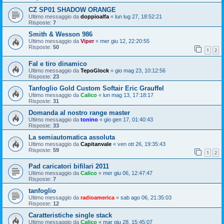
CZ SP01 SHADOW ORANGE
Ultimo messaggio da
doppioalfa
«
lun lug 27, 18:52:21
Risposte:
7
Smith & Wesson 986
Ultimo messaggio da
Viper
«
mer giu 12, 22:20:55
Risposte:
50
1
2
Fal e tiro dinamico
Ultimo messaggio da
TepoGlock
«
gio mag 23, 10:12:56
Risposte:
23
Tanfoglio Gold Custom Softair Eric Grauffel
Ultimo messaggio da
Calico
«
lun mag 13, 17:18:17
Risposte:
31
Domanda al nostro range master
Ultimo messaggio da
tonino
«
gio gen 17, 01:40:43
Risposte:
33
La semiautomatica assoluta
Ultimo messaggio da
Capitanvale
«
ven ott 26, 19:35:43
Risposte:
59
1
2
Pad caricatori bifilari 2011
Ultimo messaggio da
Calico
«
mer giu 06, 12:47:47
Risposte:
7
tanfoglio
Ultimo messaggio da
radioamerica
«
sab ago 06, 21:35:03
Risposte:
12
Caratteristiche single stack
Ultimo messaggio da
Calico
«
mar giu 28, 15:45:07