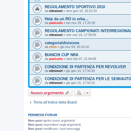
REGOLAMENTO SPORTIVO 2010
da
nitronori
»
dom gen 10, 16:22:19
Help da un RO in erba...
da
paricutin
»
lun nov 29, 17:20:28
REGOLAMENTO CAMPIONATI INTERREGIONAL
da
nitronori
»
mer nov 24, 17:59:05
categoria/divisione
da
chris
»
gio nov 04, 20:16:16
BIANCHI CUP NRA
da
paricutin
»
dom feb 07, 21:04:05
CONDIZIONE DI PARTENZA PER REVOLVER
da
nitronori
»
gio gen 14, 17:34:30
CONDIZIONE DI PARTENZA PER LE SEMIAUT
da
nitronori
»
gio gen 14, 17:44:15
Nuovo argomento
Torna all’Indice della Board
PERMESSI FORUM
Non puoi
aprire nuovi argomenti
Non puoi
rispondere negli argomenti
Non puoi
modificare i tuoi messaggi