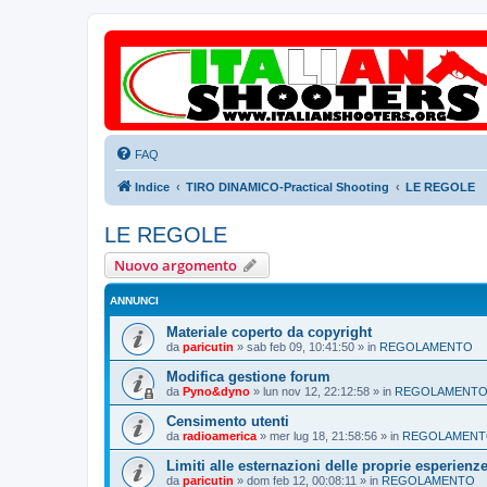
FAQ
Indice
TIRO DINAMICO-Practical Shooting
LE REGOLE
LE REGOLE
Nuovo argomento
ANNUNCI
Materiale coperto da copyright
da
paricutin
»
sab feb 09, 10:41:50
» in
REGOLAMENTO
Modifica gestione forum
da
Pyno&dyno
»
lun nov 12, 22:12:58
» in
REGOLAMENT
Censimento utenti
da
radioamerica
»
mer lug 18, 21:58:56
» in
REGOLAMEN
Limiti alle esternazioni delle proprie esperienz
da
paricutin
»
dom feb 12, 00:08:11
» in
REGOLAMENTO