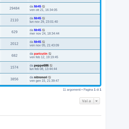
da
Mr45
29484
ven ott 21, 16:34:05
da
Mr45
2110
lun nov 29, 23:01:40
da
Mr45
629
mer nov 24, 18:34:44
da
Mr45
2012
ven nov 05, 21:43:09
da
paricutin
682
ven feb 12, 19:19:45
da
peppe686
1574
lun feb 08, 13:44:44
da
nitronori
3856
ven gen 15, 21:39:47
11 argomenti • Pagina
1
di
1
Vai a