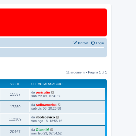
Iscriviti
Login
11 argomenti • Pagina
1
di
1
VISITE
ULTIMO MESSAGGIO
da
paricutin
15587
sab feb 09, 10:41:50
da
radioamerica
17250
sab dic 08, 20:26:58
da
ilbolscevico
112309
ven ago 18, 18:55:16
da
GianniM
20467
mer feb 23, 02:34:52