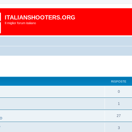
ITALIANSHOOTERS.ORG
Il miglior forum italiano
RISPOSTE
0
1
O
27
TO
e
3