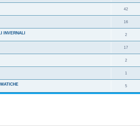
42
16
I INVERNALI
2
17
2
1
OMATICHE
5