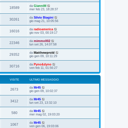
da
GianniM
18589
mer feb 23, 18:28:37
da
Silvio Biagini
30261
gio mag 21, 10:05:56
da
radioamerica
16016
gio nov 03, 00:19:17
da
mimmo002
22346
lun set 26, 14:07:58
da
Matthewprold
29352
gio gen 09, 10:11:29
da
Pyno&dyno
30716
ven feb 11, 01:56:27
VISITE
ULTIMO MESSAGGIO
da
Mr45
2673
gio gen 09, 10:02:37
da
Mr45
3412
lun set 23, 13:32:10
da
Mr45
580
mer mag 02, 19:03:20
da
Mr45
1067
ven gen 06, 19:03:06