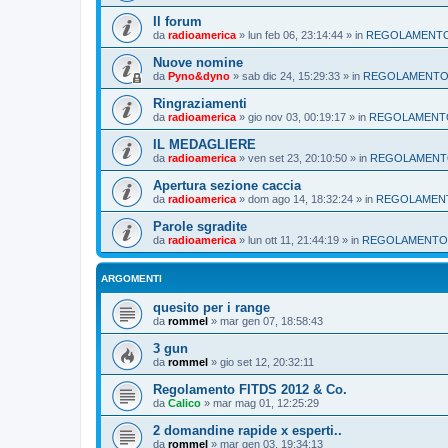
Il forum
da
radioamerica
»
lun feb 06, 23:14:44
» in
REGOLAMENT
Nuove nomine
da
Pyno&dyno
»
sab dic 24, 15:29:33
» in
REGOLAMENT
Ringraziamenti
da
radioamerica
»
gio nov 03, 00:19:17
» in
REGOLAMENT
IL MEDAGLIERE
da
radioamerica
»
ven set 23, 20:10:50
» in
REGOLAMEN
Apertura sezione caccia
da
radioamerica
»
dom ago 14, 18:32:24
» in
REGOLAMEN
Parole sgradite
da
radioamerica
»
lun ott 11, 21:44:19
» in
REGOLAMENTO
ARGOMENTI
quesito per i range
da
rommel
»
mar gen 07, 18:58:43
3 gun
da
rommel
»
gio set 12, 20:32:11
Regolamento FITDS 2012 & Co.
da
Calico
»
mar mag 01, 12:25:29
2 domandine rapide x esperti..
da
rommel
»
mar gen 03, 19:34:13