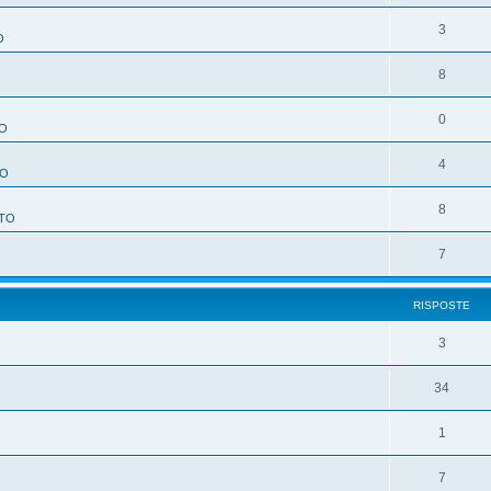
3
O
8
O
0
O
4
TO
8
TO
7
RISPOSTE
3
34
1
7