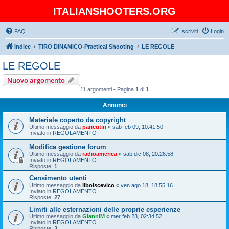
ITALIANSHOOTERS.ORG
FAQ
Iscriviti
Login
Indice
TIRO DINAMICO-Practical Shooting
LE REGOLE
LE REGOLE
Nuovo argomento
11 argomenti • Pagina
1
di
1
Annunci
Materiale coperto da copyright
Ultimo messaggio da
paricutin
«
sab feb 09, 10:41:50
Inviato in
REGOLAMENTO
Modifica gestione forum
Ultimo messaggio da
radioamerica
«
sab dic 08, 20:26:58
Inviato in
REGOLAMENTO
Risposte:
1
Censimento utenti
Ultimo messaggio da
ilbolscevico
«
ven ago 18, 18:55:16
Inviato in
REGOLAMENTO
Risposte:
27
Limiti alle esternazioni delle proprie esperienze
Ultimo messaggio da
GianniM
«
mer feb 23, 02:34:52
Inviato in
REGOLAMENTO
Risposte:
3