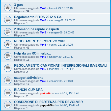
3 gun
Ultimo messaggio da
Mr45
«
lun set 23, 13:32:10
Risposte:
34
Regolamento FITDS 2012 & Co.
Ultimo messaggio da
Mr45
«
mer mag 02, 19:03:20
Risposte:
1
2 domandine rapide x esperti..
Ultimo messaggio da
Mr45
«
ven gen 06, 19:03:06
Risposte:
7
REGOLAMENTO SPORTIVO 2010
Ultimo messaggio da
Mr45
«
ven ott 21, 16:34:05
Risposte:
42
Help da un RO in erba...
Ultimo messaggio da
Mr45
«
lun nov 29, 23:01:40
Risposte:
16
REGOLAMENTO CAMPIONATI INTERREGIONALI INVERNALI
Ultimo messaggio da
Mr45
«
mer nov 24, 18:34:44
Risposte:
2
categoria/divisione
Ultimo messaggio da
Mr45
«
ven nov 05, 21:43:09
Risposte:
17
BIANCHI CUP NRA
Ultimo messaggio da
paricutin
«
ven feb 12, 19:19:45
Risposte:
2
CONDIZIONE DI PARTENZA PER REVOLVER
Ultimo messaggio da
peppe686
«
lun feb 08, 13:44:44
Risposte:
1