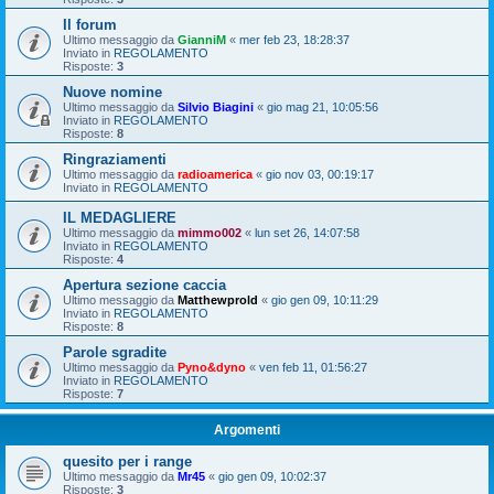
Il forum
Ultimo messaggio da
GianniM
«
mer feb 23, 18:28:37
Inviato in
REGOLAMENTO
Risposte:
3
Nuove nomine
Ultimo messaggio da
Silvio Biagini
«
gio mag 21, 10:05:56
Inviato in
REGOLAMENTO
Risposte:
8
Ringraziamenti
Ultimo messaggio da
radioamerica
«
gio nov 03, 00:19:17
Inviato in
REGOLAMENTO
IL MEDAGLIERE
Ultimo messaggio da
mimmo002
«
lun set 26, 14:07:58
Inviato in
REGOLAMENTO
Risposte:
4
Apertura sezione caccia
Ultimo messaggio da
Matthewprold
«
gio gen 09, 10:11:29
Inviato in
REGOLAMENTO
Risposte:
8
Parole sgradite
Ultimo messaggio da
Pyno&dyno
«
ven feb 11, 01:56:27
Inviato in
REGOLAMENTO
Risposte:
7
Argomenti
quesito per i range
Ultimo messaggio da
Mr45
«
gio gen 09, 10:02:37
Risposte:
3