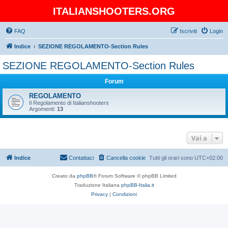
ITALIANSHOOTERS.ORG
FAQ
Iscriviti
Login
Indice
SEZIONE REGOLAMENTO-Section Rules
SEZIONE REGOLAMENTO-Section Rules
Forum
REGOLAMENTO
Il Regolamento di Italianshooters
Argomenti:
13
Vai a
Indice
Contattaci
Cancella cookie
Tutti gli orari sono
UTC+02:00
Creato da
phpBB
® Forum Software © phpBB Limited
Traduzione Italiana
phpBB-Italia.it
Privacy
|
Condizioni