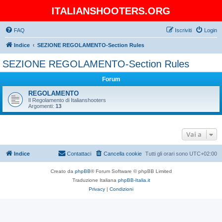
ITALIANSHOOTERS.ORG
FAQ
Iscriviti
Login
Indice
SEZIONE REGOLAMENTO-Section Rules
SEZIONE REGOLAMENTO-Section Rules
Forum
REGOLAMENTO
Il Regolamento di Italianshooters
Argomenti:
13
Vai a
Indice
Contattaci
Cancella cookie
Tutti gli orari sono
UTC+02:00
Creato da
phpBB
® Forum Software © phpBB Limited
Traduzione Italiana
phpBB-Italia.it
Privacy
|
Condizioni