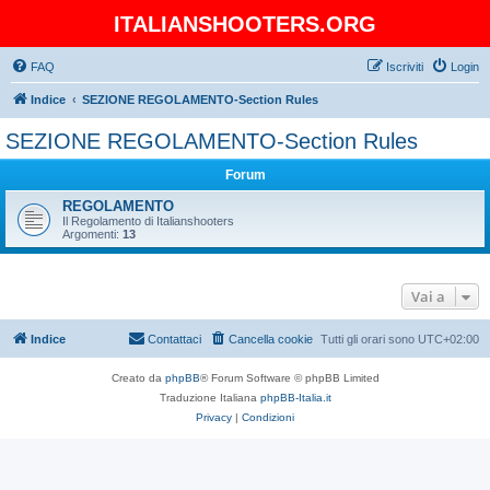
ITALIANSHOOTERS.ORG
FAQ
Iscriviti
Login
Indice
SEZIONE REGOLAMENTO-Section Rules
SEZIONE REGOLAMENTO-Section Rules
Forum
REGOLAMENTO
Il Regolamento di Italianshooters
Argomenti:
13
Vai a
Indice
Contattaci
Cancella cookie
Tutti gli orari sono
UTC+02:00
Creato da
phpBB
® Forum Software © phpBB Limited
Traduzione Italiana
phpBB-Italia.it
Privacy
|
Condizioni