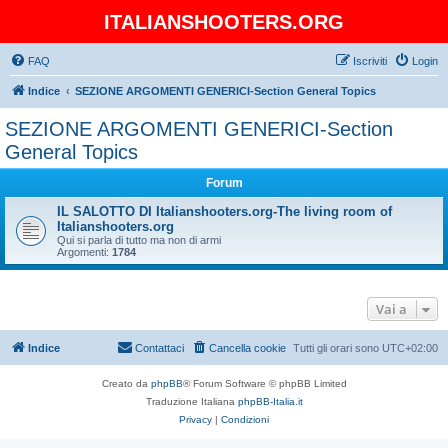
ITALIANSHOOTERS.ORG
FAQ
Iscriviti
Login
Indice
SEZIONE ARGOMENTI GENERICI-Section General Topics
SEZIONE ARGOMENTI GENERICI-Section
General Topics
Forum
IL SALOTTO DI Italianshooters.org-The living room of
Italianshooters.org
Qui si parla di tutto ma non di armi
Argomenti:
1784
Vai a
Indice
Contattaci
Cancella cookie
Tutti gli orari sono
UTC+02:00
Creato da
phpBB
® Forum Software © phpBB Limited
Traduzione Italiana
phpBB-Italia.it
Privacy
|
Condizioni