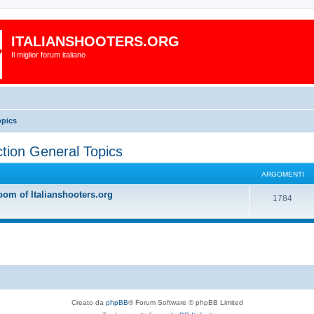
ITALIANSHOOTERS.ORG
Il miglior forum italiano
pics
on General Topics
ARGOMENTI
oom of Italianshooters.org
1784
Creato da
phpBB
® Forum Software © phpBB Limited