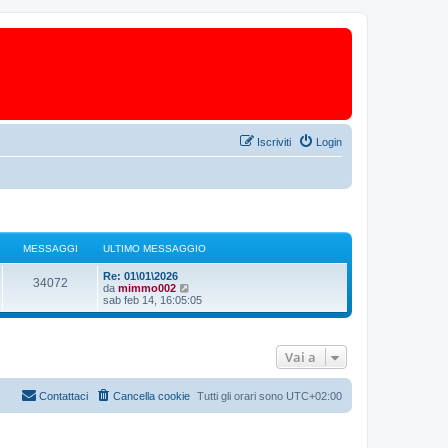
Iscriviti
Login
MESSAGGI
ULTIMO MESSAGGIO
Re: 01\01\2026
34072
V
da
mimmo002
e
sab feb 14, 16:05:05
d
i
u
l
Vai a
t
i
m
o
Contattaci
Cancella cookie
Tutti gli orari sono
UTC+02:00
m
e
s
s