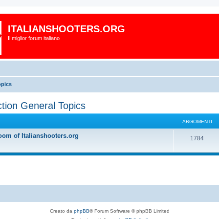
ITALIANSHOOTERS.ORG
Il miglior forum italiano
pics
on General Topics
ARGOMENTI
oom of Italianshooters.org
1784
Creato da
phpBB
® Forum Software © phpBB Limited