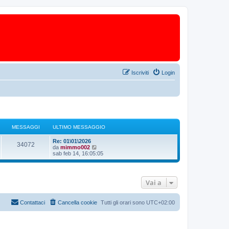
Iscriviti
Login
MESSAGGI
ULTIMO MESSAGGIO
Re: 01\01\2026
34072
V
da
mimmo002
e
sab feb 14, 16:05:05
d
i
u
l
Vai a
t
i
m
o
Contattaci
Cancella cookie
Tutti gli orari sono
UTC+02:00
m
e
s
s