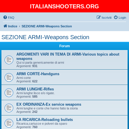
ITALIANSHOOTERS.ORG
FAQ
Iscriviti
Login
Indice
SEZIONE ARMI-Weapons Section
SEZIONE ARMI-Weapons Section
Forum
ARGOMENTI VARI IN TEMA DI ARMI-Various topics about
weapons
Qui si parla genericamente di armi
Argomenti:
931
ARMI CORTE-Handguns
Armi corte
Argomenti:
622
ARMI LUNGHE-Rifles
Armi lunghe lisce e/o rigate.
Argomenti:
585
EX ORDINANZA-Ex service weapons
Armi lunghe e corte che hanno fatto la storia
Argomenti:
242
LA RICARICA-Reloading bullets
Ricarica,cartucce e polveri da sparo
Argomenti:
760