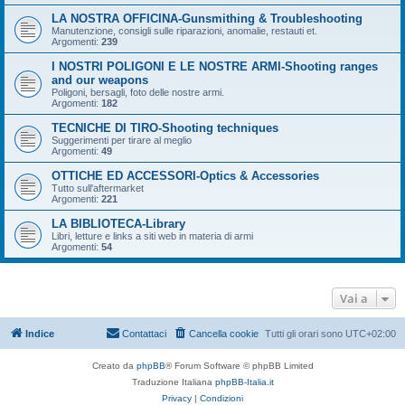
LA NOSTRA OFFICINA-Gunsmithing & Troubleshooting
Manutenzione, consigli sulle riparazioni, anomalie, restauti et.
Argomenti:
239
I NOSTRI POLIGONI E LE NOSTRE ARMI-Shooting ranges
and our weapons
Poligoni, bersagli, foto delle nostre armi.
Argomenti:
182
TECNICHE DI TIRO-Shooting techniques
Suggerimenti per tirare al meglio
Argomenti:
49
OTTICHE ED ACCESSORI-Optics & Accessories
Tutto sull'aftermarket
Argomenti:
221
LA BIBLIOTECA-Library
Libri, letture e links a siti web in materia di armi
Argomenti:
54
Vai a
Indice
Contattaci
Cancella cookie
Tutti gli orari sono
UTC+02:00
Creato da
phpBB
® Forum Software © phpBB Limited
Traduzione Italiana
phpBB-Italia.it
Privacy
|
Condizioni