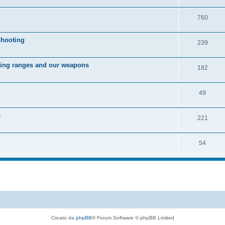
760
hooting
239
ng ranges and our weapons
182
49
s
221
54
Creato da
phpBB
® Forum Software © phpBB Limited