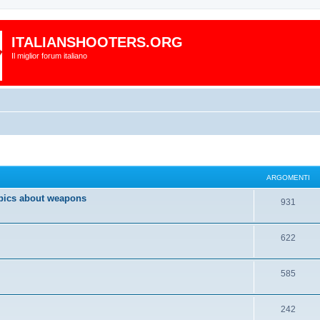
ITALIANSHOOTERS.ORG
Il miglior forum italiano
ARGOMENTI
pics about weapons
931
622
585
242