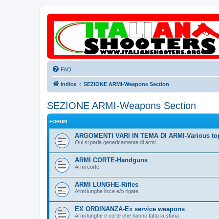
FAQ
Indice
SEZIONE ARMI-Weapons Section
SEZIONE ARMI-Weapons Section
FORUM
ARGOMENTI VARI IN TEMA DI ARMI-Various to
Qui si parla genericamente di armi
ARMI CORTE-Handguns
Armi corte
ARMI LUNGHE-Rifles
Armi lunghe lisce e/o rigate.
EX ORDINANZA-Ex service weapons
Armi lunghe e corte che hanno fatto la storia