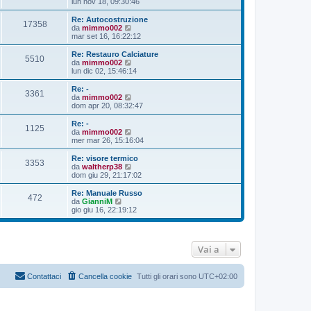
e
lun nov 18, 09:30:46
a
m
t
d
g
e
i
i
Re: Autocostruzione
g
s
17358
m
u
V
da
mimmo002
i
s
o
l
e
mar set 16, 16:22:12
o
a
m
t
d
g
e
i
i
Re: Restauro Calciature
g
s
5510
m
u
V
da
mimmo002
i
s
o
l
e
lun dic 02, 15:46:14
o
a
m
t
d
g
e
i
i
Re: -
g
s
3361
m
u
V
da
mimmo002
i
s
o
l
e
dom apr 20, 08:32:47
o
a
m
t
d
g
e
i
i
Re: -
g
s
1125
m
u
V
da
mimmo002
i
s
o
l
e
mer mar 26, 15:16:04
o
a
m
t
d
g
e
i
i
Re: visore termico
g
s
3353
m
u
V
da
waltherp38
i
s
o
l
e
dom giu 29, 21:17:02
o
a
m
t
d
g
e
i
i
Re: Manuale Russo
g
s
472
m
u
V
da
GianniM
i
s
o
l
e
gio giu 16, 22:19:12
o
a
m
t
d
g
e
i
i
g
s
m
u
i
s
o
l
o
Vai a
a
m
t
g
e
i
g
s
m
i
s
o
Contattaci
Cancella cookie
Tutti gli orari sono
UTC+02:00
o
a
m
g
e
g
s
i
s