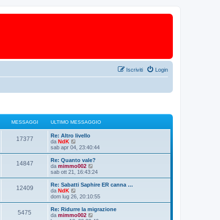
Iscriviti
Login
MESSAGGI
ULTIMO MESSAGGIO
Re: Altro livello
17377
V
da
NdK
e
sab apr 04, 23:40:44
d
i
Re: Quanto vale?
14847
u
V
da
mimmo002
l
e
sab ott 21, 16:43:24
t
d
i
i
Re: Sabatti Saphire ER canna …
12409
m
u
V
da
NdK
o
l
e
dom lug 26, 20:10:55
m
t
d
e
i
i
Re: Ridurre la migrazione
s
5475
m
u
V
da
mimmo002
s
o
l