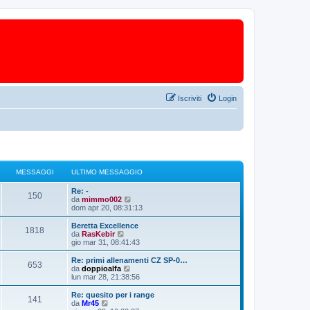
Iscriviti
Login
MESSAGGI
ULTIMO MESSAGGIO
Re: -
150
V
da
mimmo002
e
dom apr 20, 08:31:13
d
i
Beretta Excellence
1818
u
V
da
RasKebir
l
e
gio mar 31, 08:41:43
t
d
i
i
Re: primi allenamenti CZ SP-0…
653
m
u
V
da
doppioalfa
o
l
e
lun mar 28, 21:38:56
m
t
d
e
i
i
Re: quesito per i range
s
141
m
u
V
da
Mr45
s
o
l