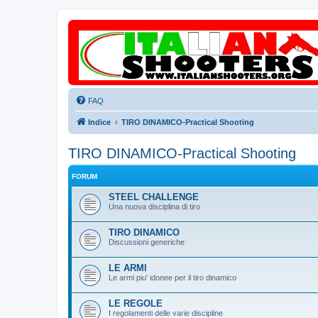
FAQ
Indice
TIRO DINAMICO-Practical Shooting
TIRO DINAMICO-Practical Shooting
FORUM
STEEL CHALLENGE
Una nuova disciplina di tiro
TIRO DINAMICO
Discussioni generiche
LE ARMI
Le armi piu' idonee per il tiro dinamico
LE REGOLE
I regolamenti delle varie discipline