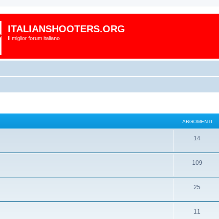
ITALIANSHOOTERS.ORG
Il miglior forum italiano
ARGOMENTI
14
109
25
11