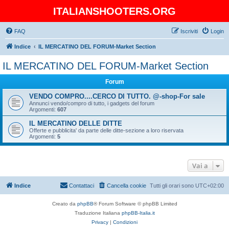
ITALIANSHOOTERS.ORG
FAQ
Iscriviti
Login
Indice
IL MERCATINO DEL FORUM-Market Section
IL MERCATINO DEL FORUM-Market Section
Forum
VENDO COMPRO....CERCO DI TUTTO. @-shop-For sale
Annunci vendo/compro di tutto, i gadgets del forum
Argomenti:
607
IL MERCATINO DELLE DITTE
Offerte e pubblicita' da parte delle ditte-sezione a loro riservata
Argomenti:
5
Vai a
Indice
Contattaci
Cancella cookie
Tutti gli orari sono
UTC+02:00
Creato da
phpBB
® Forum Software © phpBB Limited
Traduzione Italiana
phpBB-Italia.it
Privacy
|
Condizioni