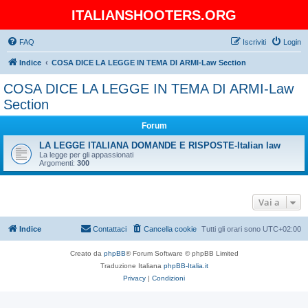
ITALIANSHOOTERS.ORG
FAQ
Iscriviti
Login
Indice
COSA DICE LA LEGGE IN TEMA DI ARMI-Law Section
COSA DICE LA LEGGE IN TEMA DI ARMI-Law
Section
Forum
LA LEGGE ITALIANA DOMANDE E RISPOSTE-Italian law
La legge per gli appassionati
Argomenti:
300
Vai a
Indice
Contattaci
Cancella cookie
Tutti gli orari sono
UTC+02:00
Creato da
phpBB
® Forum Software © phpBB Limited
Traduzione Italiana
phpBB-Italia.it
Privacy
|
Condizioni