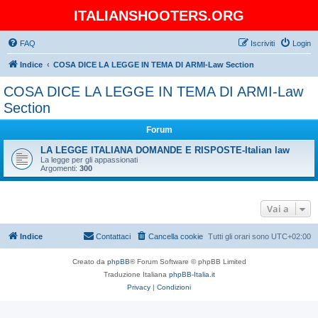
ITALIANSHOOTERS.ORG
FAQ
Iscriviti
Login
Indice
COSA DICE LA LEGGE IN TEMA DI ARMI-Law Section
COSA DICE LA LEGGE IN TEMA DI ARMI-Law
Section
Forum
LA LEGGE ITALIANA DOMANDE E RISPOSTE-Italian law
La legge per gli appassionati
Argomenti:
300
Vai a
Indice
Contattaci
Cancella cookie
Tutti gli orari sono
UTC+02:00
Creato da
phpBB
® Forum Software © phpBB Limited
Traduzione Italiana
phpBB-Italia.it
Privacy
|
Condizioni