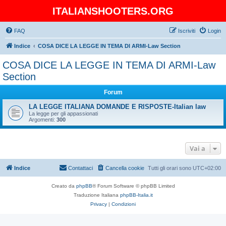
ITALIANSHOOTERS.ORG
FAQ
Iscriviti
Login
Indice
COSA DICE LA LEGGE IN TEMA DI ARMI-Law Section
COSA DICE LA LEGGE IN TEMA DI ARMI-Law
Section
Forum
LA LEGGE ITALIANA DOMANDE E RISPOSTE-Italian law
La legge per gli appassionati
Argomenti:
300
Vai a
Indice
Contattaci
Cancella cookie
Tutti gli orari sono
UTC+02:00
Creato da
phpBB
® Forum Software © phpBB Limited
Traduzione Italiana
phpBB-Italia.it
Privacy
|
Condizioni