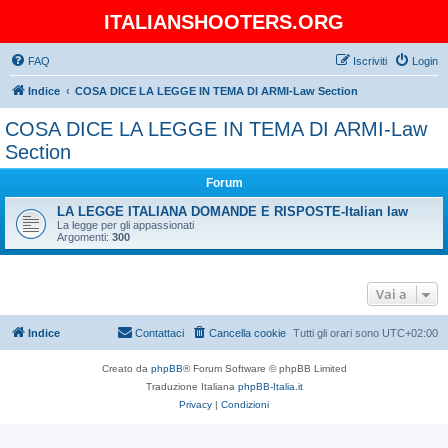
ITALIANSHOOTERS.ORG
FAQ
Iscriviti
Login
Indice
COSA DICE LA LEGGE IN TEMA DI ARMI-Law Section
COSA DICE LA LEGGE IN TEMA DI ARMI-Law
Section
Forum
LA LEGGE ITALIANA DOMANDE E RISPOSTE-Italian law
La legge per gli appassionati
Argomenti:
300
Vai a
Indice
Contattaci
Cancella cookie
Tutti gli orari sono
UTC+02:00
Creato da
phpBB
® Forum Software © phpBB Limited
Traduzione Italiana
phpBB-Italia.it
Privacy
|
Condizioni