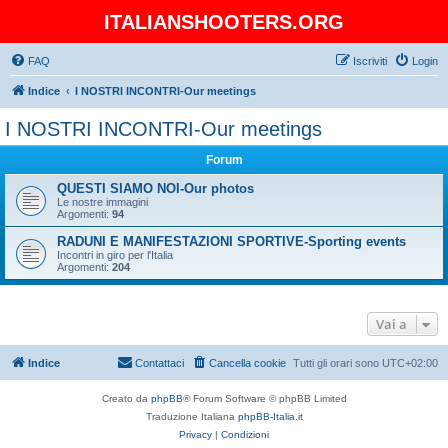
ITALIANSHOOTERS.ORG
FAQ
Iscriviti
Login
Indice
I NOSTRI INCONTRI-Our meetings
I NOSTRI INCONTRI-Our meetings
Forum
QUESTI SIAMO NOI-Our photos
Le nostre immagini
Argomenti:
94
RADUNI E MANIFESTAZIONI SPORTIVE-Sporting events
Incontri in giro per l'Italia
Argomenti:
204
Vai a
Indice
Contattaci
Cancella cookie
Tutti gli orari sono
UTC+02:00
Creato da
phpBB
® Forum Software © phpBB Limited
Traduzione Italiana
phpBB-Italia.it
Privacy
|
Condizioni