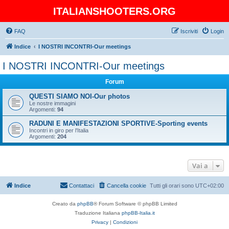
ITALIANSHOOTERS.ORG
FAQ
Iscriviti
Login
Indice
I NOSTRI INCONTRI-Our meetings
I NOSTRI INCONTRI-Our meetings
Forum
QUESTI SIAMO NOI-Our photos
Le nostre immagini
Argomenti:
94
RADUNI E MANIFESTAZIONI SPORTIVE-Sporting events
Incontri in giro per l'Italia
Argomenti:
204
Vai a
Indice
Contattaci
Cancella cookie
Tutti gli orari sono
UTC+02:00
Creato da
phpBB
® Forum Software © phpBB Limited
Traduzione Italiana
phpBB-Italia.it
Privacy
|
Condizioni