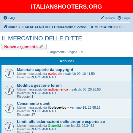
ITALIANSHOOTERS.ORG
FAQ
Iscriviti
Login
Indice
IL MERCATINO DEL FORUM-Market Section
IL MERCATINO DELLE DITTE
IL MERCATINO DELLE DITTE
Nuovo argomento
5 argomenti • Pagina
1
di
1
Annunci
Materiale coperto da copyright
Ultimo messaggio da
paricutin
«
sab feb 09, 10:41:50
Inviato in
REGOLAMENTO
Modifica gestione forum
Ultimo messaggio da
radioamerica
«
sab dic 08, 20:26:58
Inviato in
REGOLAMENTO
Risposte:
1
Censimento utenti
Ultimo messaggio da
ilbolscevico
«
ven ago 18, 18:55:16
Inviato in
REGOLAMENTO
Risposte:
27
Limiti alle esternazioni delle proprie esperienze
Ultimo messaggio da
GianniM
«
mer feb 23, 02:34:52
Inviato in
REGOLAMENTO
Risposte:
3