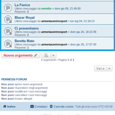
La Fenice
Ultimo messaggio da
meridio
«
dom giu 09, 21:49:00
Risposte:
2
Blazer Royal
Ultimo messaggio da
armeriacentrosport
«
lun lug 04, 21:18:13
Ci presentiamo
Ultimo messaggio da
armeriacentrosport
«
dom giu 26, 18:22:38
Risposte:
2
Beretta Mato
Ultimo messaggio da
armeriacentrosport
«
dom giu 26, 17:57:30
Risposte:
1
Nuovo argomento
5 argomenti • Pagina
1
di
1
Vai a
PERMESSI FORUM
Non puoi
aprire nuovi argomenti
Non puoi
rispondere negli argomenti
Non puoi
modificare i tuoi messaggi
Non puoi
cancellare i tuoi messaggi
Non puoi
inviare allegati
Indice
Contattaci
Cancella cookie
Tutti gli orari sono
UTC+02:00