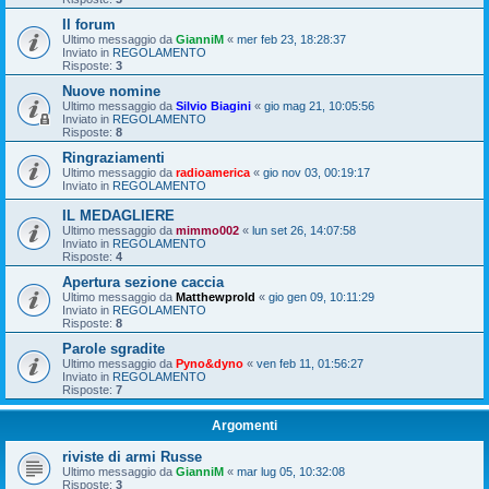
Il forum
Ultimo messaggio da
GianniM
«
mer feb 23, 18:28:37
Inviato in
REGOLAMENTO
Risposte:
3
Nuove nomine
Ultimo messaggio da
Silvio Biagini
«
gio mag 21, 10:05:56
Inviato in
REGOLAMENTO
Risposte:
8
Ringraziamenti
Ultimo messaggio da
radioamerica
«
gio nov 03, 00:19:17
Inviato in
REGOLAMENTO
IL MEDAGLIERE
Ultimo messaggio da
mimmo002
«
lun set 26, 14:07:58
Inviato in
REGOLAMENTO
Risposte:
4
Apertura sezione caccia
Ultimo messaggio da
Matthewprold
«
gio gen 09, 10:11:29
Inviato in
REGOLAMENTO
Risposte:
8
Parole sgradite
Ultimo messaggio da
Pyno&dyno
«
ven feb 11, 01:56:27
Inviato in
REGOLAMENTO
Risposte:
7
Argomenti
riviste di armi Russe
Ultimo messaggio da
GianniM
«
mar lug 05, 10:32:08
Risposte:
3