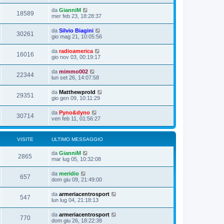
da
GianniM
18589
mer feb 23, 18:28:37
da
Silvio Biagini
30261
gio mag 21, 10:05:56
da
radioamerica
16016
gio nov 03, 00:19:17
da
mimmo002
22344
lun set 26, 14:07:58
da
Matthewprold
29351
gio gen 09, 10:11:29
da
Pyno&dyno
30714
ven feb 11, 01:56:27
VISITE
ULTIMO MESSAGGIO
da
GianniM
2865
mar lug 05, 10:32:08
da
meridio
657
dom giu 09, 21:49:00
da
armeriacentrosport
547
lun lug 04, 21:18:13
da
armeriacentrosport
770
dom giu 26, 18:22:38