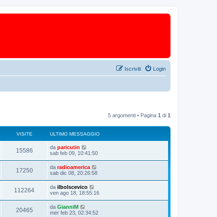
Iscriviti
Login
5 argomenti • Pagina
1
di
1
VISITE
ULTIMO MESSAGGIO
da
paricutin
15586
sab feb 09, 10:41:50
da
radioamerica
17250
sab dic 08, 20:26:58
da
ilbolscevico
112264
ven ago 18, 18:55:16
da
GianniM
20465
mer feb 23, 02:34:52