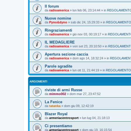
Il forum
da
radioamerica
»
lun feb 06, 23:14:44
» in
REGOLAMENT
Nuove nomine
da
Pyno&dyno
»
sab dic 24, 15:29:33
» in
REGOLAMENT
Ringraziamenti
da
radioamerica
»
gio nov 03, 00:19:17
» in
REGOLAMENT
IL MEDAGLIERE
da
radioamerica
»
ven set 23, 20:10:50
» in
REGOLAMEN
Apertura sezione caccia
da
radioamerica
»
dom ago 14, 18:32:24
» in
REGOLAMEN
Parole sgradite
da
radioamerica
»
lun ott 11, 21:44:19
» in
REGOLAMENTO
ARGOMENTI
riviste di armi Russe
da
mimmo002
»
dom mar 27, 23:47:52
La Fenice
da
tatanka
»
dom giu 09, 12:42:19
Blazer Royal
da
armeriacentrosport
»
lun lug 04, 21:18:13
Ci presentiamo
da
armeriacentrosport
»
dom giu 19, 16:15:54