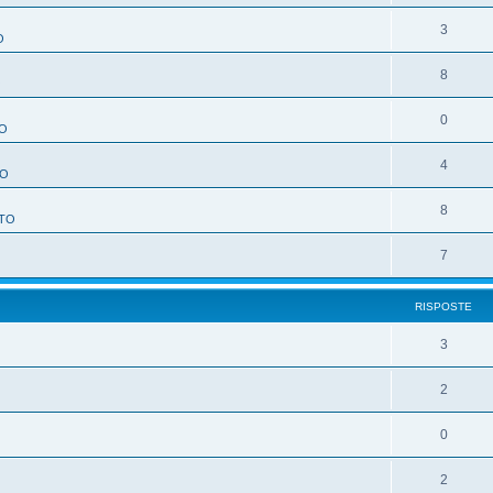
3
O
8
O
0
O
4
TO
8
TO
7
RISPOSTE
3
2
0
2