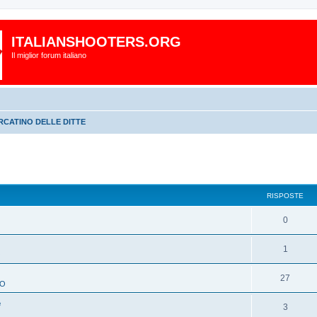
ITALIANSHOOTERS.ORG
Il miglior forum italiano
RCATINO DELLE DITTE
RISPOSTE
0
1
O
27
TO
e
3