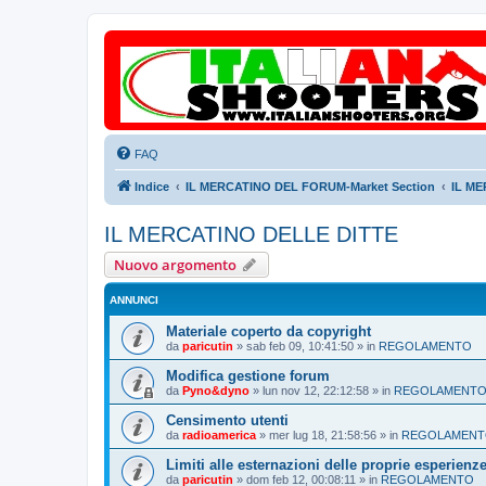
FAQ
Indice
IL MERCATINO DEL FORUM-Market Section
IL ME
IL MERCATINO DELLE DITTE
Nuovo argomento
ANNUNCI
Materiale coperto da copyright
da
paricutin
»
sab feb 09, 10:41:50
» in
REGOLAMENTO
Modifica gestione forum
da
Pyno&dyno
»
lun nov 12, 22:12:58
» in
REGOLAMENT
Censimento utenti
da
radioamerica
»
mer lug 18, 21:58:56
» in
REGOLAMEN
Limiti alle esternazioni delle proprie esperienz
da
paricutin
»
dom feb 12, 00:08:11
» in
REGOLAMENTO