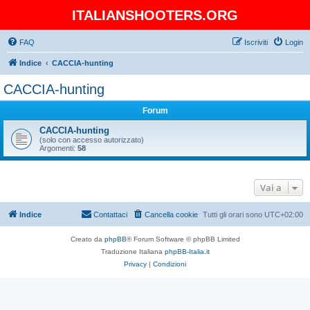
ITALIANSHOOTERS.ORG
FAQ
Iscriviti
Login
Indice
CACCIA-hunting
CACCIA-hunting
Forum
CACCIA-hunting
(solo con accesso autorizzato)
Argomenti:
58
Vai a
Indice
Contattaci
Cancella cookie
Tutti gli orari sono
UTC+02:00
Creato da
phpBB
® Forum Software © phpBB Limited
Traduzione Italiana
phpBB-Italia.it
Privacy
|
Condizioni