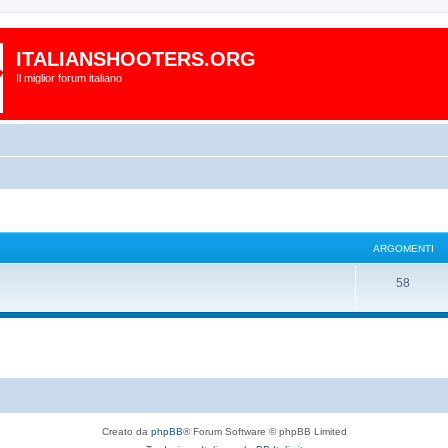
ITALIANSHOOTERS.ORG
Il miglior forum italiano
ARGOMENTI
58
Creato da
phpBB
® Forum Software © phpBB Limited