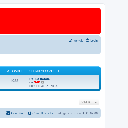
Iscriviti
Login
MESSAGGI
ULTIMO MESSAGGIO
Re: La fionda
1088
V
da
NdK
e
dom lug 31, 21:55:00
d
i
u
l
Vai a
t
i
m
o
Contattaci
Cancella cookie
Tutti gli orari sono
UTC+02:00
m
e
s
s