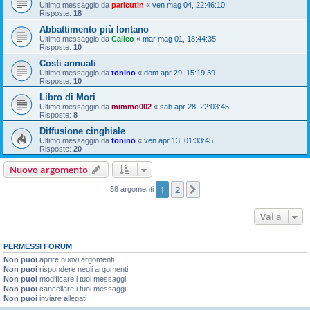
Ultimo messaggio da
paricutin
«
ven mag 04, 22:46:10
Risposte:
18
Abbattimento più lontano
Ultimo messaggio da
Calico
«
mar mag 01, 18:44:35
Risposte:
10
Costi annuali
Ultimo messaggio da
tonino
«
dom apr 29, 15:19:39
Risposte:
10
Libro di Mori
Ultimo messaggio da
mimmo002
«
sab apr 28, 22:03:45
Risposte:
8
Diffusione cinghiale
Ultimo messaggio da
tonino
«
ven apr 13, 01:33:45
Risposte:
20
Nuovo argomento
1
2
Prossimo
58 argomenti
Vai a
PERMESSI FORUM
Non puoi
aprire nuovi argomenti
Non puoi
rispondere negli argomenti
Non puoi
modificare i tuoi messaggi
Non puoi
cancellare i tuoi messaggi
Non puoi
inviare allegati