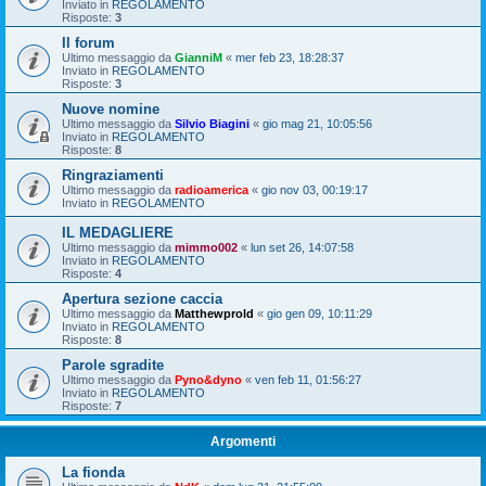
Inviato in
REGOLAMENTO
Risposte:
3
Il forum
Ultimo messaggio da
GianniM
«
mer feb 23, 18:28:37
Inviato in
REGOLAMENTO
Risposte:
3
Nuove nomine
Ultimo messaggio da
Silvio Biagini
«
gio mag 21, 10:05:56
Inviato in
REGOLAMENTO
Risposte:
8
Ringraziamenti
Ultimo messaggio da
radioamerica
«
gio nov 03, 00:19:17
Inviato in
REGOLAMENTO
IL MEDAGLIERE
Ultimo messaggio da
mimmo002
«
lun set 26, 14:07:58
Inviato in
REGOLAMENTO
Risposte:
4
Apertura sezione caccia
Ultimo messaggio da
Matthewprold
«
gio gen 09, 10:11:29
Inviato in
REGOLAMENTO
Risposte:
8
Parole sgradite
Ultimo messaggio da
Pyno&dyno
«
ven feb 11, 01:56:27
Inviato in
REGOLAMENTO
Risposte:
7
Argomenti
La fionda