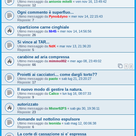
Ultimo messaggio da
antonio mitelli
«
ven nov 16, 13:49:42
Risposte:
12
Ogni commento è superfluo...
Ultimo messaggio da
Pyno&dyno
«
mer nov 14, 22:15:43
Risposte:
7
ripartizione carne cinghiale
Ultimo messaggio da
Mr45
«
mer nov 14, 14:56:56
Risposte:
26
Si vince al TAR...
Ultimo messaggio da
NdK
«
mar nov 13, 21:36:20
Risposte:
5
carabine ad aria compressa
Ultimo messaggio da
mimmo002
«
mer ago 08, 23:49:02
Risposte:
66
1
2
Proietti ai cacciatori... come dargli torto??
Ultimo messaggio da
paolo
«
sab lug 21, 23:20:27
Risposte:
17
Il nuovo modo di gestire la natura.
Ultimo messaggio da
Calico
«
lun lug 16, 08:07:33
Risposte:
9
autorizzato
Ultimo messaggio da
Mister92FS
«
sab giu 30, 19:36:11
Risposte:
23
domande sul nottolino espulsore
Ultimo messaggio da
leonida
«
sab mag 12, 00:06:38
Risposte:
6
La corte di cassazione si e' espressa