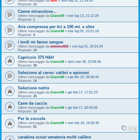
Ultimo messaggio da
NdK
«
dom lug 31, 21:55:00
Risposte:
12
Canne miracolose...
Ultimo messaggio da
GianniM
«
mer lug 13, 21:12:29
Risposte:
1
Aria compressa per tiri a 100 mt. e oltre
Ultimo messaggio da
GianniM
«
mar lug 05, 10:21:18
Risposte:
4
i tordi mi fanno sangue
Ultimo messaggio da
mimmo002
«
ven lug 01, 20:54:28
Risposte:
10
Capriccio 375 H&H
Ultimo messaggio da
GianniM
«
dom mar 06, 23:06:46
Risposte:
30
Selezione al cervo: calibri e opinioni
Ultimo messaggio da
GianniM
«
sab feb 19, 09:36:44
Risposte:
14
Selezione nutrie
Ultimo messaggio da
GianniM
«
gio feb 17, 17:51:23
Risposte:
25
Cane da caccia
Ultimo messaggio da
GianniM
«
gio feb 17, 00:43:06
Risposte:
19
Per le zoccole
Ultimo messaggio da
GianniM
«
mer feb 16, 19:50:45
Risposte:
81
1
2
carabina scout venatoria multi calibro