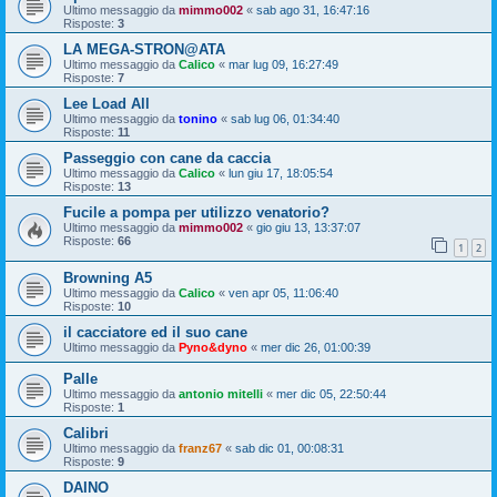
Ultimo messaggio da
mimmo002
«
sab ago 31, 16:47:16
Risposte:
3
LA MEGA-STRON@ATA
Ultimo messaggio da
Calico
«
mar lug 09, 16:27:49
Risposte:
7
Lee Load All
Ultimo messaggio da
tonino
«
sab lug 06, 01:34:40
Risposte:
11
Passeggio con cane da caccia
Ultimo messaggio da
Calico
«
lun giu 17, 18:05:54
Risposte:
13
Fucile a pompa per utilizzo venatorio?
Ultimo messaggio da
mimmo002
«
gio giu 13, 13:37:07
Risposte:
66
1
2
Browning A5
Ultimo messaggio da
Calico
«
ven apr 05, 11:06:40
Risposte:
10
il cacciatore ed il suo cane
Ultimo messaggio da
Pyno&dyno
«
mer dic 26, 01:00:39
Palle
Ultimo messaggio da
antonio mitelli
«
mer dic 05, 22:50:44
Risposte:
1
Calibri
Ultimo messaggio da
franz67
«
sab dic 01, 00:08:31
Risposte:
9
DAINO