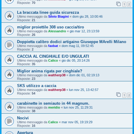
Risposte:
70
1
2
La braccata linee guida sicurezza
Ultimo messaggio da
Silvio Biagini
«
dom giu 28, 10:00:46
Risposte:
21
miglior proiettile 308 uso caccia/tiro
Ultimo messaggio da
Alessandro
«
gio mar 12, 23:13:59
Risposte:
26
Doppietta calibro dodici artigaino Giuseppe MArelli Milano
Ultimo messaggio da
faxbat
«
dom mag 11, 09:52:45
Risposte:
2
CACCIA AL CINGHIALE E/O UNGULATI
Ultimo messaggio da
Calico
«
gio dic 05, 20:14:26
Risposte:
35
Miglior anima rigata per cinghiale?
Ultimo messaggio da
waltherp38
«
dom dic 01, 02:19:13
Risposte:
23
SKS utilizzo a caccia
Ultimo messaggio da
waltherp38
«
lun nov 25, 13:42:57
Risposte:
54
1
2
carabinette in semiauto in 44 magnum.
Ultimo messaggio da
meridio
«
lun nov 25, 11:29:31
Risposte:
38
Nocivi
Ultimo messaggio da
Calico
«
mar nov 05, 19:19:29
Risposte:
16
Apertura