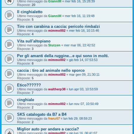
Ultimo messaggio da
GianniM
«
mer feb 16, 15:28:39
Risposte:
20
Il cinghialetto
Ultimo messaggio da
GianniM
«
mer feb 16, 11:19:48
Risposte:
5
Tiro con carabina a caccia: pericolo rimbalzi
Ultimo messaggio da
mimmo002
«
mer feb 16, 10:15:46
Risposte:
4
Vita sull'altopiano
Ultimo messaggio da
Stutzen
«
mer mar 06, 22:42:52
Risposte:
3
Per gli amanti della ruggine...e qui sono in molti.
Ultimo messaggio da
mimmo002
«
gio feb 14, 07:53:53
Risposte:
8
caccia : tiro ad animale nello sporco
Ultimo messaggio da
mimmo002
«
mar gen 09, 21:30:11
Risposte:
5
Etico??????
Ultimo messaggio da
waltherp38
«
lun apr 03, 10:53:59
Risposte:
7
cinghiale
Ultimo messaggio da
mimmo002
«
lun nov 07, 10:50:49
Risposte:
2
SKS catalogato da B7 a B4
Ultimo messaggio da
franz67
«
lun feb 29, 08:59:23
Risposte:
2
Miglior auto per andare a caccia?
Ultimo messaggio da
mimmo002
«
gio lug 16, 06:41:07