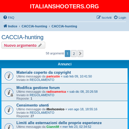
ITALIANSHOOTERS.ORG
FAQ
Iscriviti
Login
Indice
CACCIA-hunting
CACCIA-hunting
CACCIA-hunting
Nuovo argomento
1
2
Prossimo
58 argomenti
Annunci
Materiale coperto da copyright
Ultimo messaggio da
paricutin
«
sab feb 09, 10:41:50
Inviato in
REGOLAMENTO
Modifica gestione forum
Ultimo messaggio da
radioamerica
«
sab dic 08, 20:26:58
Inviato in
REGOLAMENTO
Risposte:
1
Censimento utenti
Ultimo messaggio da
ilbolscevico
«
ven ago 18, 18:55:16
Inviato in
REGOLAMENTO
Risposte:
27
Limiti alle esternazioni delle proprie esperienze
Ultimo messaggio da
GianniM
«
mer feb 23, 02:34:52