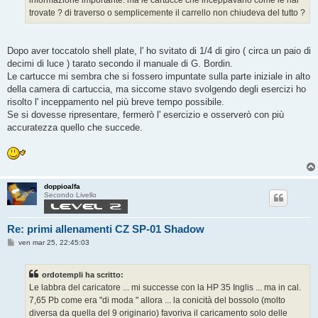
trovate ? di traverso o semplicemente il carrello non chiudeva del tutto ?
Dopo aver toccatolo shell plate, l' ho svitato di 1/4 di giro ( circa un paio di
decimi di luce ) tarato secondo il manuale di G. Bordin.
Le cartucce mi sembra che si fossero impuntate sulla parte iniziale in alto
della camera di cartuccia, ma siccome stavo svolgendo degli esercizi ho
risolto l' inceppamento nel più breve tempo possibile.
Se si dovesse ripresentare, fermerò l' esercizio e osserverò con più
accuratezza quello che succede.
doppioalfa
Secondo Livello
Re: primi allenamenti CZ SP-01 Shadow
M
ven mar 25, 22:45:03
e
s
s
ordotempli ha scritto:
a
g
Le labbra del caricatore ... mi successe con la HP 35 Inglis ... ma in cal.
g
7,65 Pb come era "di moda " allora ... la conicità del bossolo (molto
i
o
diversa da quella del 9 originario) favoriva il caricamento solo delle