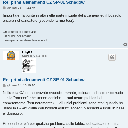
Re: primi allenamenti CZ SP-01 Schadow
M
gio mar 24, 13:43:56
e
s
Impuntate, la punta in alto nella parte iniziale della camera ed il bossolo
s
ancora nel caricatore (secondo la mia tesi).
a
g
g
i
Una mente per pensare
o
Un cuore per amare
Una spada per difendere i deboli
Luigi67
SUPER SHOOTER
Re: primi allenamenti CZ SP-01 Schadow
M
gio mar 24, 15:18:16
e
s
Nella mia CZ ne ho provate svariate, ramate, colorate ed in piombo nudo
s
... sia "rotonde" che tronco-coniche ... mai avuto problemi di
a
g
cameramento (fortunatamente) ... gli unici problemi sono stati quando ho
g
usato la F-Rex gialla con bossoli estratti anneriti o anneriti e rigati in base
i
o
al dosaggio.
Propenderei più per qualche problema sulle labbra del caricatore ... ma