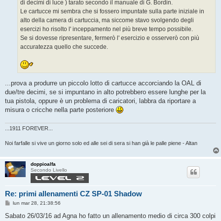
di decimi di luce ) tarato secondo il manuale di G. Bordin.
Le cartucce mi sembra che si fossero impuntate sulla parte iniziale in
alto della camera di cartuccia, ma siccome stavo svolgendo degli
esercizi ho risolto l' inceppamento nel più breve tempo possibile.
Se si dovesse ripresentare, fermerò l' esercizio e osserverò con più
accuratezza quello che succede.
...prova a produrre un piccolo lotto di cartucce accorciando la OAL di
due/tre decimi, se si impuntano in alto potrebbero essere lunghe per la
tua pistola, oppure è un problema di caricatori, labbra da riportare a
misura o cricche nella parte posteriore
...1911 FOREVER...
Noi farfalle si vive un giorno solo ed alle sei di sera si han già le palle piene - Altan
doppioalfa
Secondo Livello
Re: primi allenamenti CZ SP-01 Shadow
M
lun mar 28, 21:38:56
e
s
Sabato 26/03/16 ad Agna ho fatto un allenamento medio di circa 300 colpi
s