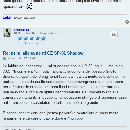
sono ignorante in materia, uso la corta per semplice divertimento nello
sparacchiare
Luigi
-
Tertium non datur
ordotempli
BEST SUPPORTER-coppa bronzo
Re: primi allenamenti CZ SP-01 Shadow
M
gio mar 24, 17:41:49
e
s
Le labbra del caricatore ... mi successe con la HP 35 Inglis ... ma in cal.
s
7,65 Pb come era "di moda " allora ... la conicità del bossolo (molto
a
g
diversa da quella del 9 originario) favoriva il caricamento solo delle prime
g
cartucce spinte da quelle successive che convergevano verso le labbra
i
o
per effetto delle costolature laterali del caricatore ... le ultime cartucce
non avevano sufficiente spinta per convergere e si presentavano alla
camera con la punta in basso ... fu necessario stringere di appena mezzo
millimetro queste costolature e tutto funzionò alla grande ...
Bisogna inserire cartucce (senza polvere) e scarrellare a mano
molto
lentamente
e cercare di capire dove è l'inghippo
Una mente per pensare