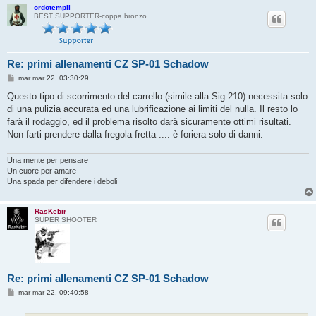
ordotempli
BEST SUPPORTER-coppa bronzo
Re: primi allenamenti CZ SP-01 Schadow
M
mar mar 22, 03:30:29
e
s
Questo tipo di scorrimento del carrello (simile alla Sig 210) necessita solo
s
di una pulizia accurata ed una lubrificazione ai limiti del nulla. Il resto lo
a
g
farà il rodaggio, ed il problema risolto darà sicuramente ottimi risultati.
g
Non farti prendere dalla fregola-fretta .... è foriera solo di danni.
i
o
Una mente per pensare
Un cuore per amare
Una spada per difendere i deboli
RasKebir
SUPER SHOOTER
Re: primi allenamenti CZ SP-01 Schadow
M
mar mar 22, 09:40:58
e
s