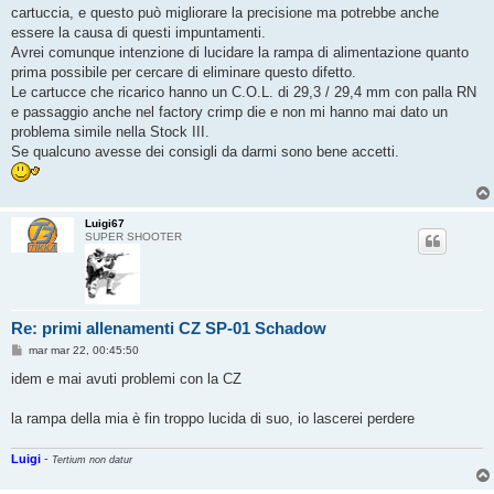
cartuccia, e questo può migliorare la precisione ma potrebbe anche
essere la causa di questi impuntamenti.
Avrei comunque intenzione di lucidare la rampa di alimentazione quanto
prima possibile per cercare di eliminare questo difetto.
Le cartucce che ricarico hanno un C.O.L. di 29,3 / 29,4 mm con palla RN
e passaggio anche nel factory crimp die e non mi hanno mai dato un
problema simile nella Stock III.
Se qualcuno avesse dei consigli da darmi sono bene accetti.
Luigi67
SUPER SHOOTER
Re: primi allenamenti CZ SP-01 Schadow
M
mar mar 22, 00:45:50
e
s
idem e mai avuti problemi con la CZ
s
a
g
la rampa della mia è fin troppo lucida di suo, io lascerei perdere
g
i
o
Luigi
-
Tertium non datur