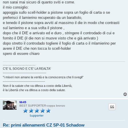
non sarai mai sicuro di quanto sviti e come.
il mio consiglio:
appoggia sullo scell-holder a pistone sopra un foglio di carta o se
preferisci il lamierino recuperato da un barattolo,
e tenedo il pistone sopra avviti al massimo il die in modo che contrasti
sul lamierino e a sua volta il pistone ,
dopo che il DIE e arrivato ed e duro , stringere il controdado di cui e
fornito il DIE (il die non si muove visto che e già arrivato )
dopo stretto il controdado togliere il foglio di carta o il mlamierino per
avere il DIE che non tocca lo scell-holder
spero di essere chiaro
......................................
C'E' IL SOGNO E C'E' LA REALTA'
--------------------------------------
"i miseri non amano la verità e la conoscenza che li svegli"
-------------------------------------
Non è la salute che va difesa a costo della Libertà,
è la Libertà che va difesa a costo della salute.
Mr45
BEST SUPPORTER-coppa bronzo
Re: primi allenamenti CZ SP-01 Schadow