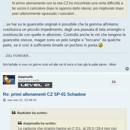
g
Al primo allenamento con la mia CZ ho riscontrato una certa difficoltà a
g
far uscire il caricatore dopo lo sgancio dello stesso, poi migliorato dopo
i
o
aver ulteriormente sgrassato i caricatori...
...se hai su le guancette originali è possibile che la gomma all'interno
costituisca un piccolo impedimento, dagli una passata di tela smeriglio o
sostituiscile con quelle in alluminio. Controlla anche le viti che tengono le
guancette stesse, magari sono un pelo lunghe e "toccano" da qualche
parte, se è così è sufficiente limarle un pochino in punta
...1911 FOREVER...
Noi farfalle si vive un giorno solo ed alle sei di sera si han già le palle piene - Altan
doppioalfa
Secondo Livello
Re: primi allenamenti CZ SP-01 Schadow
M
mar mar 22, 22:38:20
e
s
s
RasKebir ha scritto:
a
g
g
doppioalfa ha scritto:
i
o
Le cartucce che ricarico hanno un C.O.L. di 29,3 / 29,4 mm con