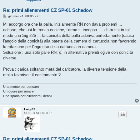
Re: primi allenamenti CZ SP-01 Schadow
M
gio mar 24, 08:05:27
e
s
Mi accorgo ora che la palla, inizialmente RN non dava problemi ...
s
adesso, che usi le tronco coniche, l'arma si inceppa .... distrussi in tal
a
g
modo una Sig 226 ... la conicità della palla aderiva perfettamente (causa
g
l'angolo della conicità) alla parete della camera di cartuccia non favorendo
i
o
la rotazione per l'ingresso della cartuccia in camera.
Soluzione : usa solo palle RN, o, in alternativa prendi ogive con conicità
diverse.
Prova : carica soltanto metà del caricatore, la diversa tensione della
molla favorisce il caricamento ?
Una mente per pensare
Un cuore per amare
Una spada per difendere i deboli
Luigi67
SUPER SHOOTER
Re: primi allenamenti CZ SP-01 Schadow