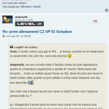
Un cuore per amare
Una spada per difendere i deboli
doppioalfa
Secondo Livello
Re: primi allenamenti CZ SP-01 Schadow
M
ven mar 25, 22:29:08
e
s
s
Luigi67 ha scritto:
a
g
Ordo
, il nostro amico usa già le RN ... le tronco coniche le ho tirate fuori
g
io asserendo che, per me, sono più precise
i
o
doppioalfa
, se non ricordo male il factory crimp ha due regolazioni,
quella di crimpatura (superiore) e quella di "resize" della base del
bossolo ... il die va settato quasi fosse un full, deve toccare per bene lo
shell holder, fatto questo va poi settato il crimp nella maniera che hai
ben descritto
Sei certo che il factory tocchi per bene lo shell holder con il pistone
pressa tutto su ?
ps. rileggendo il primo post mi sono reso conto che mi manca una
informazione importante: ma le cartucce che inceppavano come le hai