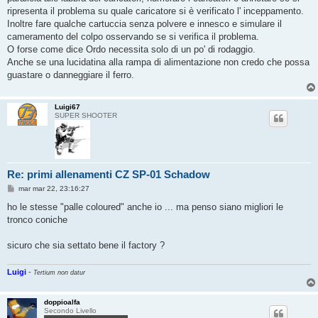
g
ripresenta il problema su quale caricatore si è verificato l' inceppamento.
i
o
Inoltre fare qualche cartuccia senza polvere e innesco e simulare il
cameramento del colpo osservando se si verifica il problema.
O forse come dice Ordo necessita solo di un po' di rodaggio.
Anche se una lucidatina alla rampa di alimentazione non credo che possa
guastare o danneggiare il ferro.
Luigi67
SUPER SHOOTER
Re: primi allenamenti CZ SP-01 Schadow
M
mar mar 22, 23:16:27
e
s
ho le stesse "palle coloured" anche io ... ma penso siano migliori le
s
tronco coniche
a
g
g
sicuro che sia settato bene il factory ?
i
o
Luigi
-
Tertium non datur
doppioalfa
Secondo Livello