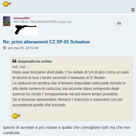
mimmo002
I'M A REAL ITALIANSHOOTER-coppa oro
Re: primi allenamenti CZ SP-01 Schadow
M
ven mar 25, 23:51:04
e
s
s
doppioalfa ha scritto:
a
g
cut...cut....
g
Dopo aver toccatolo shell plate, l' ho svitato di 1/4 di giro ( circa un paio
i
o
di decimi di luce ) tarato secondo il manuale di G. Bordin.
Le cartucce mi sembra che si fossero impuntate sulla parte iniziale in
alto della camera di cartuccia, ma siccome stavo svolgendo degli
esercizi ho risolto l' inceppamento nel più breve tempo possibile.
Se si dovesse ripresentare, fermerò l' esercizio e osserverò con più
accuratezza quello che succede.
questo di avvitare e poi svitare e quello che consigliano tutti ma che non
condivido.