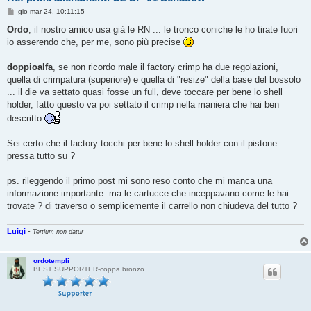
M
gio mar 24, 10:11:15
e
s
Ordo
, il nostro amico usa già le RN ... le tronco coniche le ho tirate fuori
s
io asserendo che, per me, sono più precise
a
g
g
doppioalfa
, se non ricordo male il factory crimp ha due regolazioni,
i
o
quella di crimpatura (superiore) e quella di "resize" della base del bossolo
... il die va settato quasi fosse un full, deve toccare per bene lo shell
holder, fatto questo va poi settato il crimp nella maniera che hai ben
descritto
Sei certo che il factory tocchi per bene lo shell holder con il pistone
pressa tutto su ?
ps. rileggendo il primo post mi sono reso conto che mi manca una
informazione importante: ma le cartucce che inceppavano come le hai
trovate ? di traverso o semplicemente il carrello non chiudeva del tutto ?
Luigi
-
Tertium non datur
ordotempli
BEST SUPPORTER-coppa bronzo