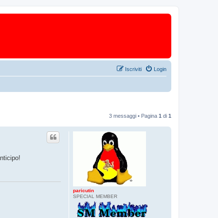
Iscriviti
Login
3 messaggi • Pagina
1
di
1
nticipo!
paricutin
SPECIAL MEMBER