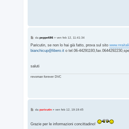
M
da
peppe686
»
ven feb 12, 11:41:34
e
s
Paricutin, se non lo hai già fatto, prova sul sito
www.nraitali
s
bianchicup@libero.it
o tel.06-44291193,fax.0644292230,spero
a
g
g
i
o
saluti
revoman forever DVC
M
da
paricutin
»
ven feb 12, 19:19:45
e
s
s
a
Grazie per le informazioni concittadino!
g