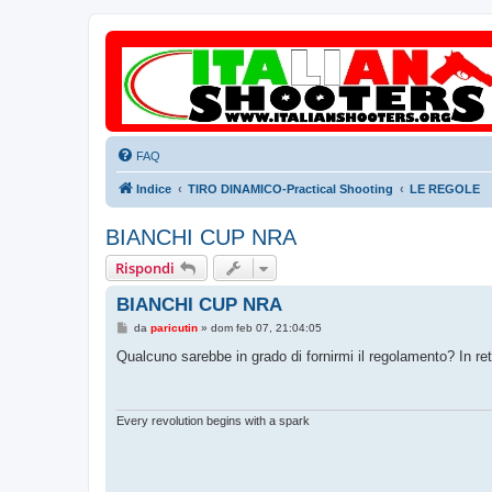
FAQ
Indice
TIRO DINAMICO-Practical Shooting
LE REGOLE
BIANCHI CUP NRA
Rispondi
BIANCHI CUP NRA
M
da
paricutin
»
dom feb 07, 21:04:05
e
s
Qualcuno sarebbe in grado di fornirmi il regolamento? In ret
s
a
g
g
i
Every revolution begins with a spark
o