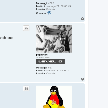
Messaggi:
4082
Iscritto il:
ven ago 21, 09:08:45
Località:
Catania
C
Contatta:
o
n
T
t
o
a
p
t
t
a
p
anchi cup,
a
r
i
c
u
t
peppe686
i
Sesto Livello
n
Messaggi:
657
Iscritto il:
sab feb 06, 18:24:30
Località:
Catania
T
o
p