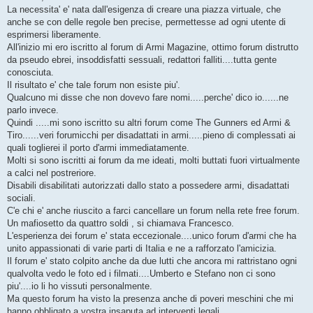
La necessita' e' nata dall'esigenza di creare una piazza virtuale, che
anche se con delle regole ben precise, permettesse ad ogni utente di
esprimersi liberamente.
All'inizio mi ero iscritto al forum di Armi Magazine, ottimo forum distrutto
da pseudo ebrei, insoddisfatti sessuali, redattori falliti....tutta gente
conosciuta.
Il risultato e' che tale forum non esiste piu'.
Qualcuno mi disse che non dovevo fare nomi.....perche' dico io......ne
parlo invece.
Quindi .....mi sono iscritto su altri forum come The Gunners ed Armi &
Tiro......veri forumicchi per disadattati in armi.....pieno di complessati ai
quali toglierei il porto d'armi immediatamente.
Molti si sono iscritti ai forum da me ideati, molti buttati fuori virtualmente
a calci nel postreriore.
Disabili disabilitati autorizzati dallo stato a possedere armi, disadattati
sociali.
C'e chi e' anche riuscito a farci cancellare un forum nella rete free forum.
Un mafiosetto da quattro soldi , si chiamava Francesco.
L'esperienza dei forum e' stata eccezionale....unico forum d'armi che ha
unito appassionati di varie parti di Italia e ne a rafforzato l'amicizia.
Il forum e' stato colpito anche da due lutti che ancora mi rattristano ogni
qualvolta vedo le foto ed i filmati....Umberto e Stefano non ci sono
piu'....io li ho vissuti personalmente.
Ma questo forum ha visto la presenza anche di poveri meschini che mi
hanno obbligato a vostra insaputa ad interventi legali.