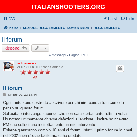
ITALIANSHOOTERS.ORG
FAQ
Iscriviti
Login
Indice
SEZIONE REGOLAMENTO-Section Rules
REGOLAMENTO
Il forum
Rispondi
4 messaggi • Pagina
1
di
1
radioamerica
VERY SHOOTER-coppa argento
Il forum
M
lun feb 06, 23:14:44
e
s
Ogni tanto sono costretto a scrivere per chiarire bene a tutti come la
s
penso su questo forum.
a
g
Sollecitato intervengo sapendo che non sara' certamente l'ultima volta.
g
Ho notato ultimamente diverse defezioni silenziose , inoltre ho ricevuto
i
o
PM che sollecitano indirettamente un mio intervento.
Ebbene quest'anno compio 10 anni di forum, infatti il primo forum lo creai
nel 2002, non e' stao facile ma ci ho creduto.