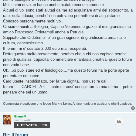
Moltissimi di voi ci hanno anche aiutato economicamente.
Alcuni di voi sono stati aiutati da me ad acquistare armi del sottoscritto, a
rate, sulla fiducia, perche' non potevano permettersi di acquistarne.
Conosco personalmente molti voi.
Ci siamo riuniti a Bologna, Caprino Veronese e grazie al mio grandissimo
amico Francesco Ordotempli anche a Perugia.
Sappiate che Ordotempli e' un gran signore, di grandissima umanita' e
cultura, generosissimo.
Il forum mi e' costato 2.000 euro mai recuperati.
Detto questo molto brevemente, sembra che a chi non capisce perche'
privo di qualsiasi capacita' commerciale e fantasia creativa, questo forum
non vada bene.
Ok....ci puo' stare ed e' fisiologico....ma questo forum ha le porte aperte
per entrare ed uscire.
Caro utente insoddisfatto, per la tua dignita', non uscire dal
forum.......CANCELLATI.....potresti cosi' conquistare la mia stima....potrei
pensare che sei un uomo.
Comunista è qualcuno che legge Marx e Lenin. Anticomunista è qualcuno che li capisce.
GianniM
Terzo Livello
Re: Il forum