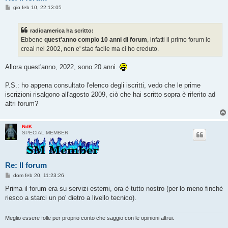
M
gio feb 10, 22:13:05
e
s
s
radioamerica ha scritto:
a
g
Ebbene
quest'anno compio 10 anni di forum
, infatti il primo forum lo
g
creai nel 2002, non e' stao facile ma ci ho creduto.
i
o
Allora quest'anno, 2022, sono 20 anni.
P.S.: ho appena consultato l'elenco degli iscritti, vedo che le prime
iscrizioni risalgono all'agosto 2009, ciò che hai scritto sopra è riferito ad
altri forum?
NdK
SPECIAL MEMBER
Re: Il forum
M
dom feb 20, 11:23:26
e
s
Prima il forum era su servizi esterni, ora è tutto nostro (per lo meno finché
s
riesco a starci un po' dietro a livello tecnico).
a
g
g
i
Meglio essere folle per proprio conto che saggio con le opinioni altrui.
o