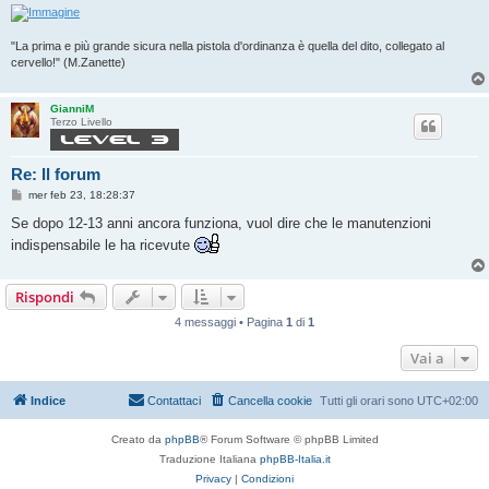
"La prima e più grande sicura nella pistola d'ordinanza è quella del dito, collegato al
cervello!" (M.Zanette)
GianniM
Terzo Livello
Re: Il forum
M
mer feb 23, 18:28:37
e
s
Se dopo 12-13 anni ancora funziona, vuol dire che le manutenzioni
s
indispensabile le ha ricevute
a
g
g
i
Rispondi
o
4 messaggi • Pagina
1
di
1
Vai a
Indice
Contattaci
Cancella cookie
Tutti gli orari sono
UTC+02:00
Creato da
phpBB
® Forum Software © phpBB Limited
Traduzione Italiana
phpBB-Italia.it
Privacy
|
Condizioni