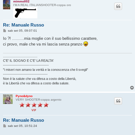
mimmo002
I'M A REAL ITALIANSHOOTER-coppa oro
Re: Manuale Russo
M
sab set 05, 09:07:01
e
s
Io ?! ..........mia moglie con il suo bellissimo carattere,
s
ci provo, male che va mi lascia senza pranzo
a
g
g
i
......................................
o
C'E' IL SOGNO E C'E' LA REALTA'
--------------------------------------
"i miseri non amano la verità e la conoscenza che li svegli"
-------------------------------------
Non è la salute che va difesa a costo della Libertà,
è la Libertà che va difesa a costo della salute.
Pyno&dyno
VERY SHOOTER-coppa argento
Re: Manuale Russo
M
sab set 05, 10:51:24
e
s