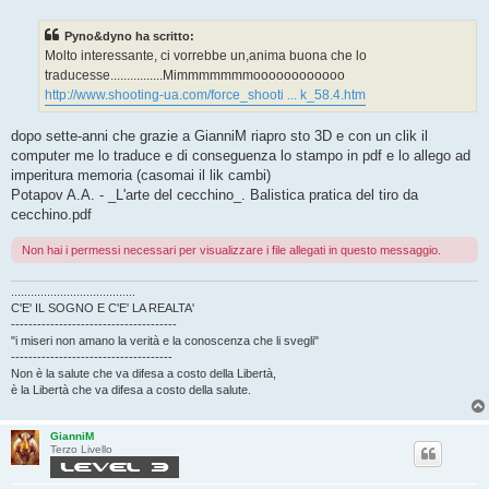
s
s
Pyno&dyno ha scritto:
a
g
Molto interessante, ci vorrebbe un,anima buona che lo
g
traducesse................Mimmmmmmmoooooooooooo
i
o
http://www.shooting-ua.com/force_shooti ... k_58.4.htm
dopo sette-anni che grazie a GianniM riapro sto 3D e con un clik il
computer me lo traduce e di conseguenza lo stampo in pdf e lo allego ad
imperitura memoria (casomai il lik cambi)
Potapov A.A. - _L'arte del cecchino_. Balistica pratica del tiro da
cecchino.pdf
Non hai i permessi necessari per visualizzare i file allegati in questo messaggio.
......................................
C'E' IL SOGNO E C'E' LA REALTA'
--------------------------------------
"i miseri non amano la verità e la conoscenza che li svegli"
-------------------------------------
Non è la salute che va difesa a costo della Libertà,
è la Libertà che va difesa a costo della salute.
GianniM
Terzo Livello