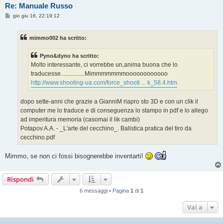
Re: Manuale Russo
M
gio giu 16, 22:19:12
e
s
s
mimmo002 ha scritto:
a
g
g
Pyno&dyno ha scritto:
i
o
Molto interessante, ci vorrebbe un,anima buona che lo
traducesse................Mimmmmmmmoooooooooooo
http://www.shooting-ua.com/force_shooti ... k_58.4.htm
dopo sette-anni che grazie a GianniM riapro sto 3D e con un clik il
computer me lo traduce e di conseguenza lo stampo in pdf e lo allego
ad imperitura memoria (casomai il lik cambi)
Potapov A.A. - _L'arte del cecchino_. Balistica pratica del tiro da
cecchino.pdf
Mimmo, se non ci fossi bisognerebbe inventarti!
Rispondi
6 messaggi • Pagina
1
di
1
Vai a