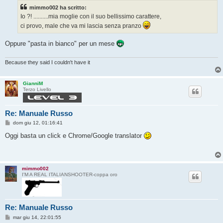
s
mimmo002 ha scritto:
a
g
Io ?! ..........mia moglie con il suo bellissimo carattere,
g
ci provo, male che va mi lascia senza pranzo
i
o
Oppure "pasta in bianco" per un mese
Because they said I couldn't have it
GianniM
Terzo Livello
Re: Manuale Russo
M
dom giu 12, 01:16:41
e
s
Oggi basta un click e Chrome/Google translator
s
a
g
g
i
mimmo002
o
I'M A REAL ITALIANSHOOTER-coppa oro
Re: Manuale Russo
M
mar giu 14, 22:01:55
e