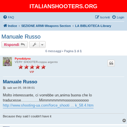
ITALIANSHOOTERS.ORG
FAQ
Iscriviti
Login
Indice
SEZIONE ARMI-Weapons Section
LA BIBLIOTECA-Library
Manuale Russo
Rispondi
6 messaggi • Pagina
1
di
1
Pyno&dyno
VERY SHOOTER-coppa argento
Manuale Russo
M
sab set 05, 08:08:01
e
s
Molto interessante, ci vorrebbe un,anima buona che lo
s
traducesse................Mimmmmmmmoooooooooooo
a
g
http://www.shooting-ua.com/force_shooti ... k_58.4.htm
g
i
o
Because they said I couldn't have it