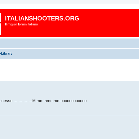
ITALIANSHOOTERS.ORG
Il miglior forum italiano
Library
raducesse................Mimmmmmmmoooooooooooo