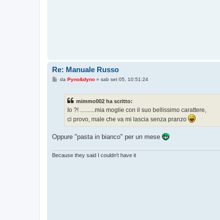
Re: Manuale Russo
M
da
Pyno&dyno
»
sab set 05, 10:51:24
e
s
s
mimmo002 ha scritto:
a
g
Io ?! ..........mia moglie con il suo bellissimo carattere,
g
ci provo, male che va mi lascia senza pranzo
i
o
Oppure "pasta in bianco" per un mese
Because they said I couldn't have it