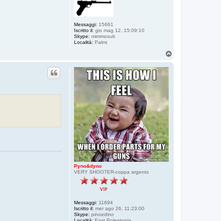
Messaggi:
15661
Iscritto il:
gio mag 12, 15:09:10
Skype:
mimmosub
Località:
Palmi
T
o
p
Pyno&dyno
VERY SHOOTER-coppa argento
Messaggi:
11694
Iscritto il:
mer ago 26, 11:23:00
Skype:
pinoedino
Località:
East Polentonia