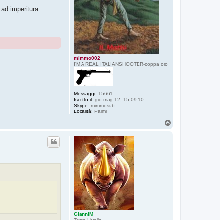
 ad imperitura
mimmo002
I'M A REAL ITALIANSHOOTER-coppa oro
Messaggi:
15661
Iscritto il:
gio mag 12, 15:09:10
Skype:
mimmosub
Località:
Palmi
T
o
p
GianniM
Terzo Livello