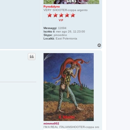
Pyno&dyno
VERY SHOOTER-coppa argento
Messaggi:
11694
Iscritto il:
mer ago 26, 11:23:00
Skype:
pinoedino
Località:
East Polentonia
T
o
p
mimmo002
I'M A REAL ITALIANSHOOTER-coppa oro