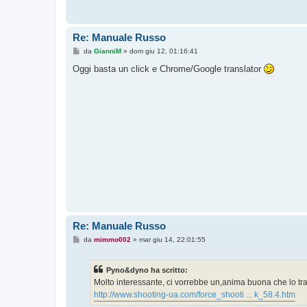
Re: Manuale Russo
M
da
GianniM
»
dom giu 12, 01:16:41
e
s
Oggi basta un click e Chrome/Google translator
s
a
g
g
i
o
Re: Manuale Russo
M
da
mimmo002
»
mar giu 14, 22:01:55
e
s
s
Pyno&dyno ha scritto:
a
g
Molto interessante, ci vorrebbe un,anima buona che lo 
g
http://www.shooting-ua.com/force_shooti ... k_58.4.htm
i
o