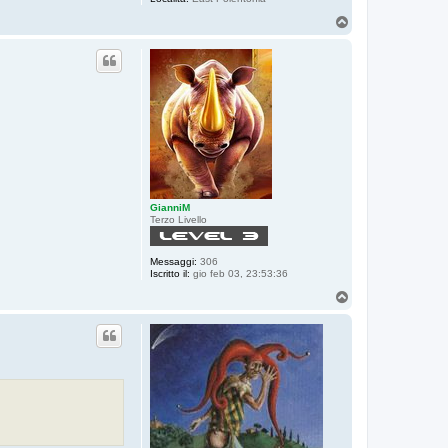
T
o
p
GianniM
Terzo Livello
Messaggi:
306
Iscritto il:
gio feb 03, 23:53:36
T
o
p