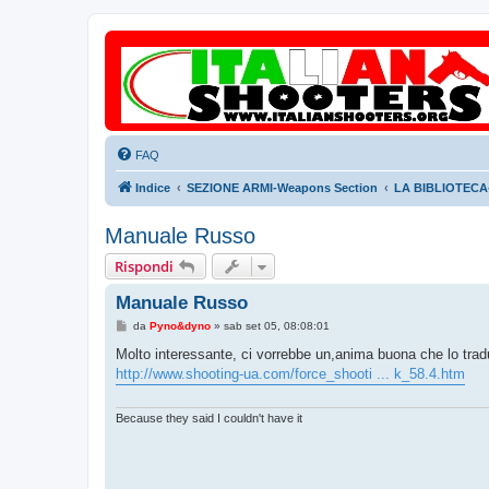
FAQ
Indice
SEZIONE ARMI-Weapons Section
LA BIBLIOTECA-
Manuale Russo
Rispondi
Manuale Russo
M
da
Pyno&dyno
»
sab set 05, 08:08:01
e
s
Molto interessante, ci vorrebbe un,anima buona che lo t
s
http://www.shooting-ua.com/force_shooti ... k_58.4.htm
a
g
g
i
Because they said I couldn't have it
o