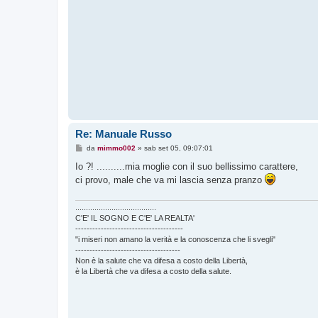
Re: Manuale Russo
M
da
mimmo002
»
sab set 05, 09:07:01
e
s
Io ?! ..........mia moglie con il suo bellissimo carattere,
s
ci provo, male che va mi lascia senza pranzo
a
g
g
i
......................................
o
C'E' IL SOGNO E C'E' LA REALTA'
--------------------------------------
"i miseri non amano la verità e la conoscenza che li svegli"
-------------------------------------
Non è la salute che va difesa a costo della Libertà,
è la Libertà che va difesa a costo della salute.