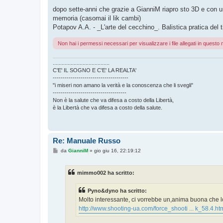
dopo sette-anni che grazie a GianniM riapro sto 3D e con un
memoria (casomai il lik cambi)
Potapov A.A. - _L'arte del cecchino_. Balistica pratica del 
Non hai i permessi necessari per visualizzare i file allegati in quest
......................................
C'E' IL SOGNO E C'E' LA REALTA'
--------------------------------------
"i miseri non amano la verità e la conoscenza che li svegli"
-------------------------------------
Non è la salute che va difesa a costo della Libertà,
è la Libertà che va difesa a costo della salute.
Re: Manuale Russo
M
da
GianniM
»
gio giu 16, 22:19:12
e
s
s
mimmo002 ha scritto:
a
g
g
Pyno&dyno ha scritto:
i
o
Molto interessante, ci vorrebbe un,anima buona che 
http://www.shooting-ua.com/force_shooti ... k_58.4.ht