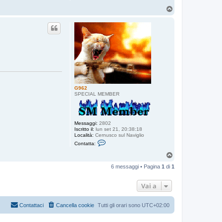
T
o
p
G962
SPECIAL MEMBER
Messaggi:
2802
Iscritto il:
lun set 21, 20:38:18
Località:
Cernusco sul Naviglio
C
Contatta:
o
n
T
t
o
a
6 messaggi • Pagina
1
di
1
p
t
t
a
Vai a
G
9
6
Contattaci
Cancella cookie
Tutti gli orari sono
UTC+02:00
2