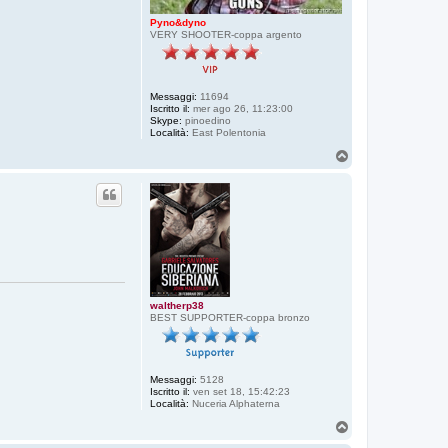
Pyno&dyno
VERY SHOOTER-coppa argento
Messaggi:
11694
Iscritto il:
mer ago 26, 11:23:00
Skype:
pinoedino
Località:
East Polentonia
T
o
p
waltherp38
BEST SUPPORTER-coppa bronzo
Messaggi:
5128
Iscritto il:
ven set 18, 15:42:23
Località:
Nuceria Alphaterna
T
o