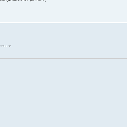
 collegato al cervello!" (M.Zanette)
cessori