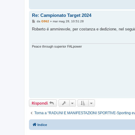
Re: Campionato Target 2024
M
da
G962
»
mar mag 28, 10:51:28
e
s
Roberto é ammirevole, per costanza e dedizione, nel seguire i
s
a
g
g
i
Peace through superior FALpower
o
Rispondi
Torna a “RADUNI E MANIFESTAZIONI SPORTIVE-Sporting ev
Indice