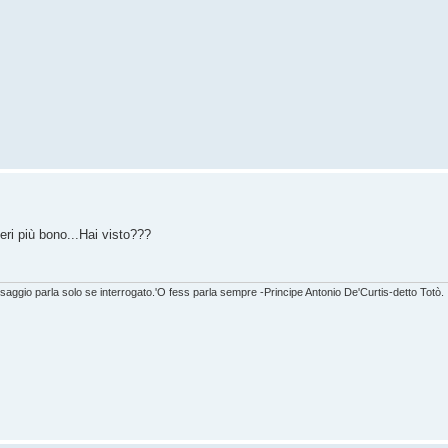
ri più bono...Hai visto???
 saggio parla solo se interrogato.'O fess parla sempre -Principe Antonio De'Curtis-detto Totò.