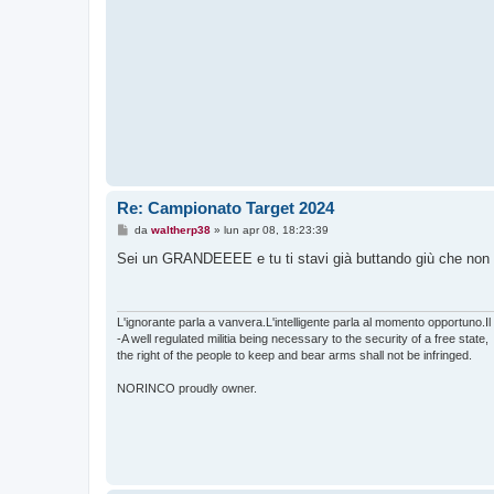
Re: Campionato Target 2024
M
da
waltherp38
»
lun apr 08, 18:23:39
e
s
Sei un GRANDEEEE e tu ti stavi già buttando giù che non e
s
a
g
g
i
L'ignorante parla a vanvera.L'intelligente parla al momento opportuno.Il
o
-A well regulated militia being necessary to the security of a free state,
the right of the people to keep and bear arms shall not be infringed.
NORINCO proudly owner.