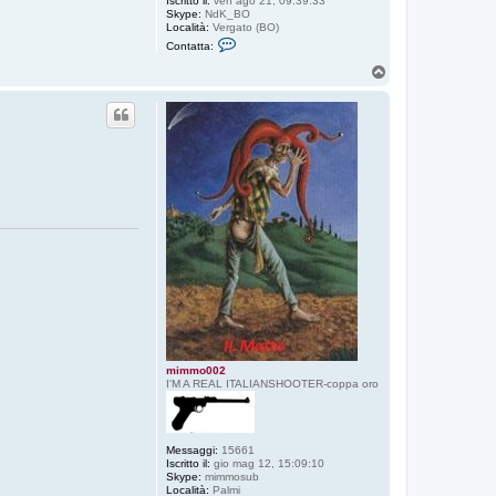
Iscritto il:
ven ago 21, 09:39:33
Skype:
NdK_BO
Località:
Vergato (BO)
C
Contatta:
o
n
T
t
o
a
p
t
t
a
N
d
K
mimmo002
I'M A REAL ITALIANSHOOTER-coppa oro
Messaggi:
15661
Iscritto il:
gio mag 12, 15:09:10
Skype:
mimmosub
Località:
Palmi