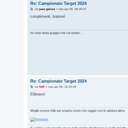
Re: Campionato Target 2024
M
da
juan galvez
»
mar apr 09, 08:39:07
e
s
complimenti, tiratore!
s
a
g
g
i
ho visto tanta grappa che voi umani ...
o
Re: Campionato Target 2024
M
da
NdK
»
mar apr 09, 16:26:09
e
s
Ebbravo!
s
a
g
g
i
Meglio essere folle per proprio conto che saggio con le opinioni altrui.
o