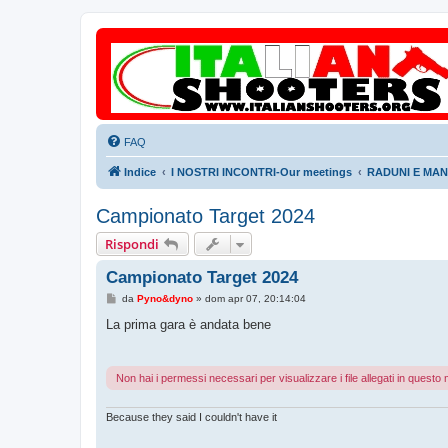
FAQ
Indice
I NOSTRI INCONTRI-Our meetings
RADUNI E MANI
Campionato Target 2024
Rispondi
Campionato Target 2024
M
da
Pyno&dyno
»
dom apr 07, 20:14:04
e
s
La prima gara è andata bene
s
a
g
g
Non hai i permessi necessari per visualizzare i file allegati in quest
i
o
Because they said I couldn't have it