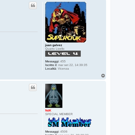
p
juan galvez
Quarto Livello
Messaggi:
455
Iscritto il:
mar set 22, 14:39:35
Località:
Vicenza
T
o
p
NdK
SPECIAL MEMBER
Messaggi:
4506