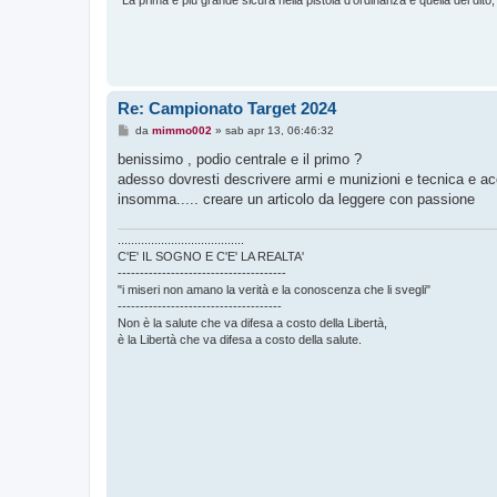
"La prima e più grande sicura nella pistola d'ordinanza è quella del dito,
Re: Campionato Target 2024
M
da
mimmo002
»
sab apr 13, 06:46:32
e
s
benissimo , podio centrale e il primo ?
s
adesso dovresti descrivere armi e munizioni e tecnica e ac
a
g
insomma..... creare un articolo da leggere con passione
g
i
o
......................................
C'E' IL SOGNO E C'E' LA REALTA'
--------------------------------------
"i miseri non amano la verità e la conoscenza che li svegli"
-------------------------------------
Non è la salute che va difesa a costo della Libertà,
è la Libertà che va difesa a costo della salute.