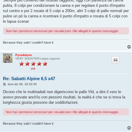
Sempre più contento dei risultati raggiunti, oggi con partenza da canna
s
pulita, 8 colpi per condizionare la canna e per regolare il punto d'impatto
a
g
sul centro e poi 2 rosate di 5 colpi a 200m, altri 3 colpi di palle normali per
g
pulire un pò la canna e ricentrare il punto d'impatto e rosata di 5 colpi con
i
o
le lapua scenar
Non hai i permessi necessari per visualizzare i file allegati in questo messaggio.
Because they said I couldn't have it
Pyno&dyno
VERY SHOOTER-coppa argento
Re: Sabatti Alpine 6,5 x47
M
dom dic 06, 16:33:35
e
s
Dicono che le multiradiali non digeriscono le palle Vld, a dire il vero le
s
avevo provate anch'io con pessimi risultati, la realtà è che se si trova la
a
g
lunghezza giusta possono dar soddisfazioni.
g
i
Non hai i permessi necessari per visualizzare i file allegati in questo messaggio.
o
Because they said I couldn't have it