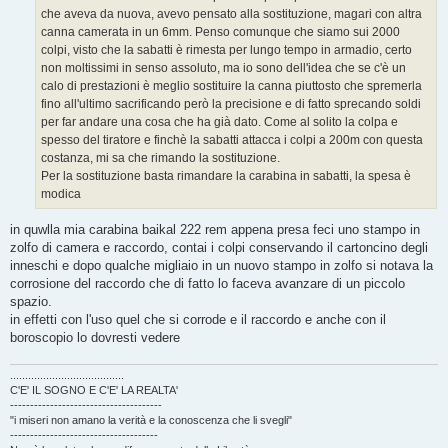
o
che aveva da nuova, avevo pensato alla sostituzione, magari con altra
canna camerata in un 6mm. Penso comunque che siamo sui 2000
colpi, visto che la sabatti è rimesta per lungo tempo in armadio, certo
non moltissimi in senso assoluto, ma io sono dell'idea che se c'è un
calo di prestazioni è meglio sostituire la canna piuttosto che spremerla
fino all'ultimo sacrificando però la precisione e di fatto sprecando soldi
per far andare una cosa che ha già dato. Come al solito la colpa e
spesso del tiratore e finchè la sabatti attacca i colpi a 200m con questa
costanza, mi sa che rimando la sostituzione.
Per la sostituzione basta rimandare la carabina in sabatti, la spesa è
modica
in quwlla mia carabina baikal 222 rem appena presa feci uno stampo in
zolfo di camera e raccordo, contai i colpi conservando il cartoncino degli
inneschi e dopo qualche migliaio in un nuovo stampo in zolfo si notava la
corrosione del raccordo che di fatto lo faceva avanzare di un piccolo
spazio.
in effetti con l'uso quel che si corrode e il raccordo e anche con il
boroscopio lo dovresti vedere
......................................
C'E' IL SOGNO E C'E' LA REALTA'
--------------------------------------
"i miseri non amano la verità e la conoscenza che li svegli"
-------------------------------------