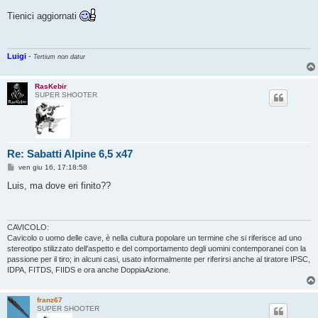
e
s
Tienici aggiornati
s
a
g
g
i
Luigi
-
Tertium non datur
o
RasKebir
SUPER SHOOTER
Re: Sabatti Alpine 6,5 x47
M
ven giu 16, 17:18:58
e
s
Luis, ma dove eri finito??
s
a
g
g
i
CAVICOLO:
o
Cavicolo o uomo delle cave, è nella cultura popolare un termine che si riferisce ad uno
stereotipo stilizzato dell'aspetto e del comportamento degli uomini contemporanei con la
passione per il tiro; in alcuni casi, usato informalmente per riferirsi anche al tiratore IPSC,
IDPA, FITDS, FIIDS e ora anche DoppiaAzione.
franz67
SUPER SHOOTER