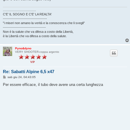
......................................
C'E' IL SOGNO E C'E' LA REALTA'
--------------------------------------
"i miseri non amano la verità e la conoscenza che li svegli"
-------------------------------------
Non è la salute che va difesa a costo della Libertà,
è la Libertà che va difesa a costo della salute.
Pyno&dyno
VERY SHOOTER-coppa argento
Re: Sabatti Alpine 6,5 x47
M
sab giu 24, 04:43:05
e
s
Per essere efficace, il tubo deve avere una certa lunghezza
s
a
g
g
i
o