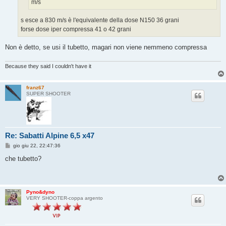
m/s
s esce a 830 m/s è l'equivalente della dose N150 36 grani
forse dose iper compressa 41 o 42 grani
Non è detto, se usi il tubetto, magari non viene nemmeno compressa
Because they said I couldn't have it
franz67
SUPER SHOOTER
Re: Sabatti Alpine 6,5 x47
M
gio giu 22, 22:47:36
e
s
che tubetto?
s
a
g
g
i
Pyno&dyno
o
VERY SHOOTER-coppa argento