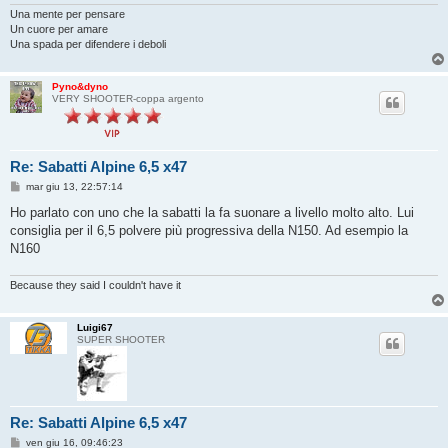
Una mente per pensare
Un cuore per amare
Una spada per difendere i deboli
Pyno&dyno
VERY SHOOTER-coppa argento
Re: Sabatti Alpine 6,5 x47
M
mar giu 13, 22:57:14
e
s
Ho parlato con uno che la sabatti la fa suonare a livello molto alto. Lui
s
consiglia per il 6,5 polvere più progressiva della N150. Ad esempio la
a
g
N160
g
i
o
Because they said I couldn't have it
Luigi67
SUPER SHOOTER
Re: Sabatti Alpine 6,5 x47
M
ven giu 16, 09:46:23