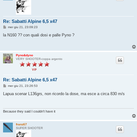
Re: Sabatti Alpine 6,5 x47
M
mer giu 21, 23:09:23
e
s
la N160 ?? con quali dosi e palle Pyno ?
s
a
g
g
i
Pyno&dyno
o
VERY SHOOTER-coppa argento
Re: Sabatti Alpine 6,5 x47
M
mer giu 21, 23:26:53
e
s
Lapua scenar L136grs, non ricordo la dose, ma esce a circa 830 m/s
s
a
g
g
i
Because they said I couldn't have it
o
franz67
SUPER SHOOTER