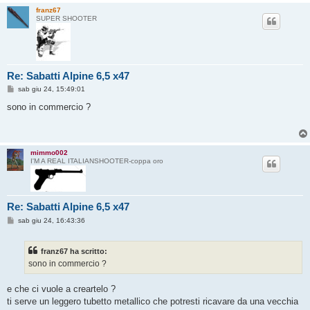
franz67
SUPER SHOOTER
Re: Sabatti Alpine 6,5 x47
M
sab giu 24, 15:49:01
e
s
sono in commercio ?
s
a
g
g
i
mimmo002
o
I'M A REAL ITALIANSHOOTER-coppa oro
Re: Sabatti Alpine 6,5 x47
M
sab giu 24, 16:43:36
e
s
s
franz67 ha scritto:
a
g
sono in commercio ?
g
i
o
e che ci vuole a creartelo ?
ti serve un leggero tubetto metallico che potresti ricavare da una vecchia