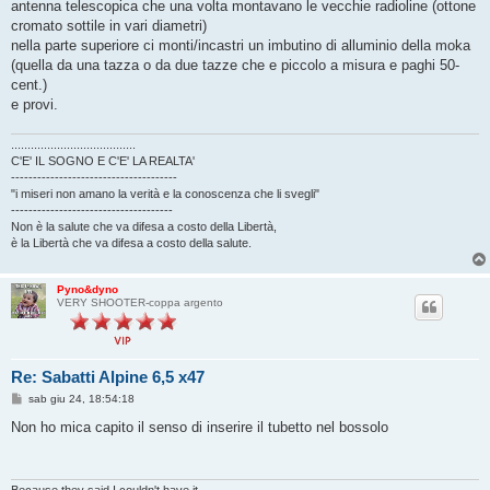
antenna telescopica che una volta montavano le vecchie radioline (ottone
cromato sottile in vari diametri)
nella parte superiore ci monti/incastri un imbutino di alluminio della moka
(quella da una tazza o da due tazze che e piccolo a misura e paghi 50-
cent.)
e provi.
......................................
C'E' IL SOGNO E C'E' LA REALTA'
--------------------------------------
"i miseri non amano la verità e la conoscenza che li svegli"
-------------------------------------
Non è la salute che va difesa a costo della Libertà,
è la Libertà che va difesa a costo della salute.
Pyno&dyno
VERY SHOOTER-coppa argento
Re: Sabatti Alpine 6,5 x47
M
sab giu 24, 18:54:18
e
s
Non ho mica capito il senso di inserire il tubetto nel bossolo
s
a
g
g
i