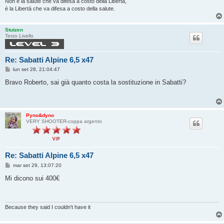
Non è la salute che va difesa a costo della Libertà,
è la Libertà che va difesa a costo della salute.
Stutzen
Terzo Livello
Re: Sabatti Alpine 6,5 x47
M
lun set 28, 21:04:47
e
s
Bravo Roberto, sai già quanto costa la sostituzione in Sabatti?
s
a
g
g
i
Pyno&dyno
o
VERY SHOOTER-coppa argento
Re: Sabatti Alpine 6,5 x47
M
mar set 29, 13:07:20
e
s
Mi dicono sui 400€
s
a
g
g
i
Because they said I couldn't have it
o