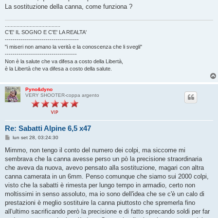
La sostituzione della canna, come funziona ?
......................................
C'E' IL SOGNO E C'E' LA REALTA'
--------------------------------------
"i miseri non amano la verità e la conoscenza che li svegli"
-------------------------------------
Non è la salute che va difesa a costo della Libertà,
è la Libertà che va difesa a costo della salute.
Pyno&dyno
VERY SHOOTER-coppa argento
Re: Sabatti Alpine 6,5 x47
M
lun set 28, 03:24:30
e
s
Mimmo, non tengo il conto del numero dei colpi, ma siccome mi
s
sembrava che la canna avesse perso un pò la precisione straordinaria
a
g
che aveva da nuova, avevo pensato alla sostituzione, magari con altra
g
canna camerata in un 6mm. Penso comunque che siamo sui 2000 colpi,
i
o
visto che la sabatti è rimesta per lungo tempo in armadio, certo non
moltissimi in senso assoluto, ma io sono dell'idea che se c'è un calo di
prestazioni è meglio sostituire la canna piuttosto che spremerla fino
all'ultimo sacrificando però la precisione e di fatto sprecando soldi per far