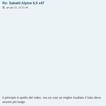
Re: Sabatti Alpine 6,5 x47
M
gio giu 22, 23:11:46
e
s
s
a
g
g
i
o
il principio è quello del video, ma se vuoi un miglior risultato il tubo deve
essere più lungo