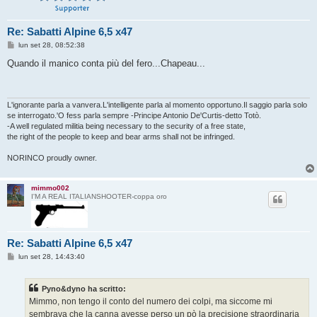
Re: Sabatti Alpine 6,5 x47
M
lun set 28, 08:52:38
e
s
Quando il manico conta più del fero...Chapeau...
s
a
g
g
i
L'ignorante parla a vanvera.L'intelligente parla al momento opportuno.Il saggio parla solo
o
se interrogato.'O fess parla sempre -Principe Antonio De'Curtis-detto Totò.
-A well regulated militia being necessary to the security of a free state,
the right of the people to keep and bear arms shall not be infringed.
NORINCO proudly owner.
mimmo002
I'M A REAL ITALIANSHOOTER-coppa oro
Re: Sabatti Alpine 6,5 x47
M
lun set 28, 14:43:40
e
s
s
Pyno&dyno ha scritto:
a
g
Mimmo, non tengo il conto del numero dei colpi, ma siccome mi
g
sembrava che la canna avesse perso un pò la precisione straordinaria
i