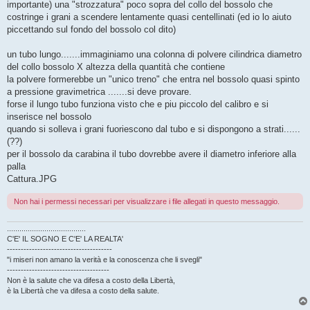
importante) una "strozzatura" poco sopra del collo del bossolo che
costringe i grani a scendere lentamente quasi centellinati (ed io lo aiuto
piccettando sul fondo del bossolo col dito)
un tubo lungo.......immaginiamo una colonna di polvere cilindrica diametro
del collo bossolo X altezza della quantità che contiene
la polvere formerebbe un "unico treno" che entra nel bossolo quasi spinto
a pressione gravimetrica .......si deve provare.
forse il lungo tubo funziona visto che e piu piccolo del calibro e si
inserisce nel bossolo
quando si solleva i grani fuoriescono dal tubo e si dispongono a strati......
(??)
per il bossolo da carabina il tubo dovrebbe avere il diametro inferiore alla
palla
Cattura.JPG
Non hai i permessi necessari per visualizzare i file allegati in questo messaggio.
......................................
C'E' IL SOGNO E C'E' LA REALTA'
--------------------------------------
"i miseri non amano la verità e la conoscenza che li svegli"
-------------------------------------
Non è la salute che va difesa a costo della Libertà,
è la Libertà che va difesa a costo della salute.