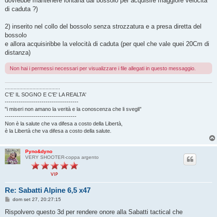
dovrebbe mantenere lontana dal bossolo per acquisire maggiore velocità
di caduta ?)
2) inserito nel collo del bossolo senza strozzatura e a presa diretta del
bossolo
e allora acquisiribbe la velocità di caduta (per quel che vale quei 20Cm di
distanza)
Non hai i permessi necessari per visualizzare i file allegati in questo messaggio.
......................................
C'E' IL SOGNO E C'E' LA REALTA'
--------------------------------------
"i miseri non amano la verità e la conoscenza che li svegli"
-------------------------------------
Non è la salute che va difesa a costo della Libertà,
è la Libertà che va difesa a costo della salute.
Pyno&dyno
VERY SHOOTER-coppa argento
Re: Sabatti Alpine 6,5 x47
M
dom set 27, 20:27:15
e
s
Rispolvero questo 3d per rendere onore alla Sabatti tactical che
s