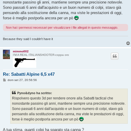
nonostante passino gli anni, mantiene sempre una precisione notevole.
a
g
Sono passati 6 anni dall'acquisto e un buon numero di colpi, stavo già
g
pensando alla sostituzione della canna, ma viste le prestazioni di oggi,
i
o
forse è meglio postporla ancora per un pò
Non hai i permessi necessari per visualizzare i file allegati in questo messaggio.
Because they said I couldn't have it
mimmo002
I'M A REAL ITALIANSHOOTER-coppa oro
Re: Sabatti Alpine 6,5 x47
M
dom set 27, 20:56:56
e
s
s
Pyno&dyno ha scritto:
a
g
Rispolvero questo 3d per rendere onore alla Sabatti tactical che
g
nonostante passino gli anni, mantiene sempre una precisione notevole.
i
o
Sono passati 6 anni dall'acquisto e un buon numero di colpi, stavo già
pensando alla sostituzione della canna, ma viste le prestazioni di oggi,
forse è meglio postporla ancora per un pò
A tua stima, quanti colpi ha sparato sta canna ?