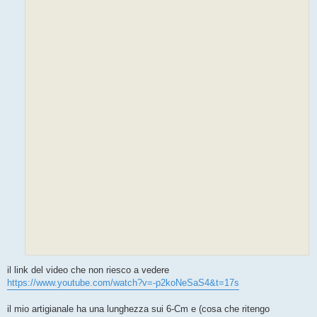
i
o
il link del video che non riesco a vedere
https://www.youtube.com/watch?v=-p2koNeSaS4&t=17s
il mio artigianale ha una lunghezza sui 6-Cm e (cosa che ritengo