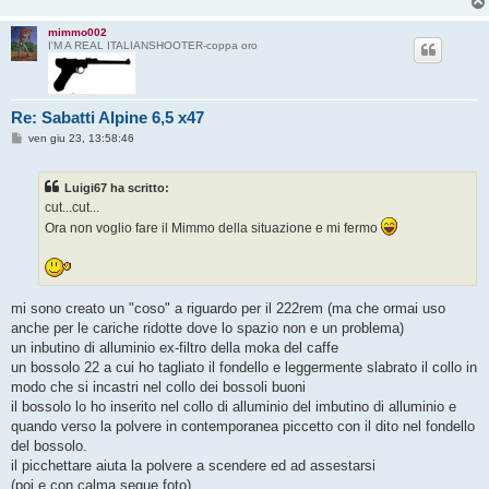
mimmo002
I'M A REAL ITALIANSHOOTER-coppa oro
Re: Sabatti Alpine 6,5 x47
M
ven giu 23, 13:58:46
e
s
s
Luigi67 ha scritto:
a
g
cut...cut...
g
Ora non voglio fare il Mimmo della situazione e mi fermo
i
o
mi sono creato un "coso" a riguardo per il 222rem (ma che ormai uso
anche per le cariche ridotte dove lo spazio non e un problema)
un inbutino di alluminio ex-filtro della moka del caffe
un bossolo 22 a cui ho tagliato il fondello e leggermente slabrato il collo in
modo che si incastri nel collo dei bossoli buoni
il bossolo lo ho inserito nel collo di alluminio del imbutino di alluminio e
quando verso la polvere in contemporanea piccetto con il dito nel fondello
del bossolo.
il picchettare aiuta la polvere a scendere ed ad assestarsi
(poi e con calma segue foto)