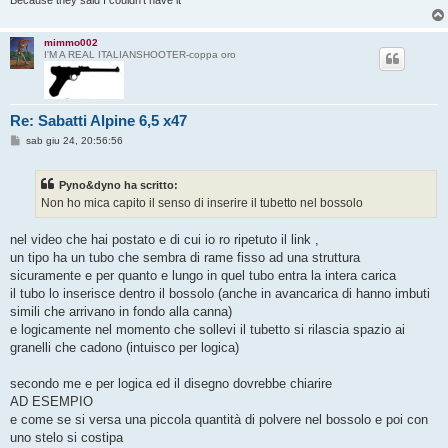
Because they said I couldn't have it
o
mimmo002
I'M A REAL ITALIANSHOOTER-coppa oro
Re: Sabatti Alpine 6,5 x47
M
sab giu 24, 20:56:56
e
s
s
Pyno&dyno ha scritto:
a
g
Non ho mica capito il senso di inserire il tubetto nel bossolo
g
i
o
nel video che hai postato e di cui io ro ripetuto il link ,
un tipo ha un tubo che sembra di rame fisso ad una struttura
sicuramente e per quanto e lungo in quel tubo entra la intera carica
il tubo lo inserisce dentro il bossolo (anche in avancarica di hanno imbuti
simili che arrivano in fondo alla canna)
e logicamente nel momento che sollevi il tubetto si rilascia spazio ai
granelli che cadono (intuisco per logica)
secondo me e per logica ed il disegno dovrebbe chiarire
AD ESEMPIO
e come se si versa una piccola quantità di polvere nel bossolo e poi con
uno stelo si costipa