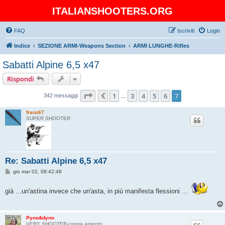
ITALIANSHOOTERS.ORG
FAQ
Iscriviti
Login
Indice
SEZIONE ARMI-Weapons Section
ARMI LUNGHE-Rifles
Sabatti Alpine 6,5 x47
Rispondi
Pagina
7
di
7
1
3
4
5
6
7
Precedente
342 messaggi
…
franz67
SUPER SHOOTER
Re: Sabatti Alpine 6,5 x47
M
gio mar 02, 08:42:48
e
s
s
già ...un'astina invece che un'asta, in più manifesta flessioni ...
a
g
g
i
Pyno&dyno
o
VERY SHOOTER-coppa argento