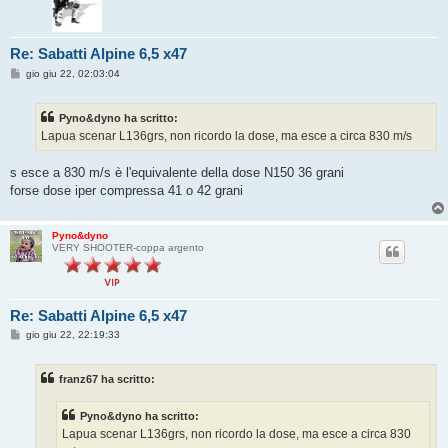
Re: Sabatti Alpine 6,5 x47
M
gio giu 22, 02:03:04
e
s
s
Pyno&dyno ha scritto:
a
g
Lapua scenar L136grs, non ricordo la dose, ma esce a circa 830 m/s
g
i
o
s esce a 830 m/s è l'equivalente della dose N150 36 grani
forse dose iper compressa 41 o 42 grani
Pyno&dyno
VERY SHOOTER-coppa argento
Re: Sabatti Alpine 6,5 x47
M
gio giu 22, 22:19:33
e
s
s
franz67 ha scritto:
a
g
g
Pyno&dyno ha scritto:
i
o
Lapua scenar L136grs, non ricordo la dose, ma esce a circa 830