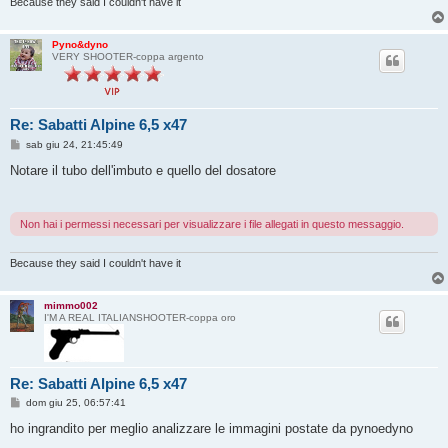
i
Because they said I couldn't have it
o
Pyno&dyno
VERY SHOOTER-coppa argento
Re: Sabatti Alpine 6,5 x47
M
sab giu 24, 21:45:49
e
s
Notare il tubo dell'imbuto e quello del dosatore
s
a
g
g
Non hai i permessi necessari per visualizzare i file allegati in questo messaggio.
i
o
Because they said I couldn't have it
mimmo002
I'M A REAL ITALIANSHOOTER-coppa oro
Re: Sabatti Alpine 6,5 x47
M
dom giu 25, 06:57:41
e
s
ho ingrandito per meglio analizzare le immagini postate da pynoedyno
s