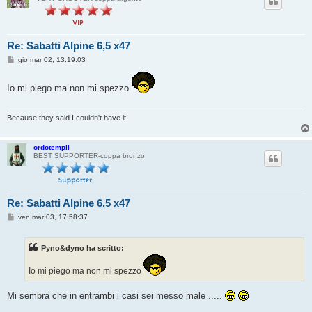
Re: Sabatti Alpine 6,5 x47
M
gio mar 02, 13:19:03
e
s
s
Io mi piego ma non mi spezzo
a
g
g
i
Because they said I couldn't have it
o
ordotempli
BEST SUPPORTER-coppa bronzo
Re: Sabatti Alpine 6,5 x47
M
ven mar 03, 17:58:37
e
s
s
Pyno&dyno ha scritto:
a
g
g
Io mi piego ma non mi spezzo
i
o
Mi sembra che in entrambi i casi sei messo male .....