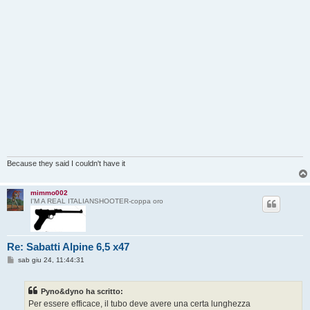
Because they said I couldn't have it
mimmo002
I'M A REAL ITALIANSHOOTER-coppa oro
Re: Sabatti Alpine 6,5 x47
M
sab giu 24, 11:44:31
e
s
s
Pyno&dyno ha scritto:
a
g
Per essere efficace, il tubo deve avere una certa lunghezza
g