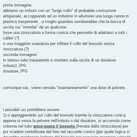
a
g
prima immagine:
g
abbiamo un imbuto con un "lungo collo" di probabile costruzione
i
o
artigianale, accoppiando ad un imbutino in alluminio una lunga canna in
plastica trasperente , a meglio guardare sembrerebbe che la bocca di
uscita sia "ristretta" da un qualcosa.
forse una strozzatora a forma conica che permette di adattarsi a tutti i
calibri (?)
o una maggiore svasatura per infilare il collo del bossolo senza
strozzatura (?)
seconda immagine:
lo stesso tubo trasparente e montato sulla uscita di un dosatore.
imbuto1.JPG
dosatore.JPG
comunque sia , viene versata "istantaneamente" una dose di polvere.
i possibili usi potrebbero essere:
1) o appoggiandolo sul collo del bossolo tramite la strozzatura conica.
appena si versa la polvere nell'imbuto o dal dosatore, si accumula come
colonna nel tubo
poco-sopra il bossolo
(frenata dalla strozzatura) per
poi ricadere centellinata dal foro nel raccordo conico (per quale logica si