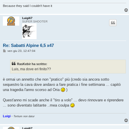
Because they said I couldn't have it
Luigi67
SUPER SHOOTER
Re: Sabatti Alpine 6,5 x47
M
ven giu 23, 12:47:04
e
s
s
RasKebir ha scritto:
a
g
Luis, ma dove eri finito??
g
i
o
è ormai un annetto che non "pratico" più (credo sia ancora sotto
sequestro la cava dove andavo a fare pratica i fine settimana ... capitò
una tragedia l'anno scorso ad Oria
)
Quest'anno mi scade anche il "tiro a volo" ... devo rinnovare e riprendere
... sono diventato latitante ..mea coulpa
Luigi
-
Tertium non datur
Luigi67