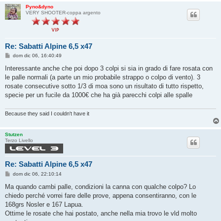
Pyno&dyno
VERY SHOOTER-coppa argento
Re: Sabatti Alpine 6,5 x47
M
dom dic 06, 16:40:49
e
s
Interessante anche che poi dopo 3 colpi si sia in grado di fare rosata con
s
le palle normali (a parte un mio probabile strappo o colpo di vento). 3
a
g
rosate consecutive sotto 1/3 di moa sono un risultato di tutto rispetto,
g
specie per un fucile da 1000€ che ha già parecchi colpi alle spalle
i
o
Because they said I couldn't have it
Stutzen
Terzo Livello
Re: Sabatti Alpine 6,5 x47
M
dom dic 06, 22:10:14
e
s
Ma quando cambi palle, condizioni la canna con qualche colpo? Lo
s
chiedo perché vorrei fare delle prove, appena consentiranno, con le
a
g
168grs Nosler e 167 Lapua.
g
Ottime le rosate che hai postato, anche nella mia trovo le vld molto
i
o