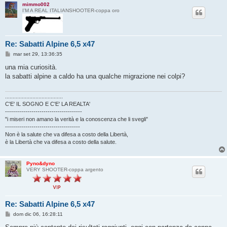
mimmo002
I'M A REAL ITALIANSHOOTER-coppa oro
Re: Sabatti Alpine 6,5 x47
M
mar set 29, 13:36:35
e
s
una mia curiosità.
s
la sabatti alpine a caldo ha una qualche migrazione nei colpi?
a
g
g
i
......................................
o
C'E' IL SOGNO E C'E' LA REALTA'
--------------------------------------
"i miseri non amano la verità e la conoscenza che li svegli"
-------------------------------------
Non è la salute che va difesa a costo della Libertà,
è la Libertà che va difesa a costo della salute.
Pyno&dyno
VERY SHOOTER-coppa argento
Re: Sabatti Alpine 6,5 x47
M
dom dic 06, 16:28:11
e
s