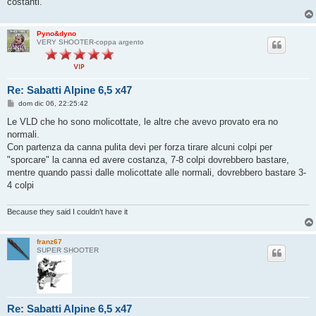
costanti.
Pyno&dyno
VERY SHOOTER-coppa argento
Re: Sabatti Alpine 6,5 x47
M
dom dic 06, 22:25:42
e
s
Le VLD che ho sono molicottate, le altre che avevo provato era no
s
normali.
a
g
Con partenza da canna pulita devi per forza tirare alcuni colpi per
g
"sporcare" la canna ed avere costanza, 7-8 colpi dovrebbero bastare,
i
o
mentre quando passi dalle molicottate alle normali, dovrebbero bastare 3-
4 colpi
Because they said I couldn't have it
franz67
SUPER SHOOTER
Re: Sabatti Alpine 6,5 x47