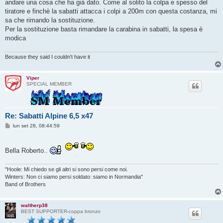
andare una cosa che ha già dato. Come al solito la colpa e spesso del
tiratore e finchè la sabatti attacca i colpi a 200m con questa costanza, mi
sa che rimando la sostituzione.
Per la sostituzione basta rimandare la carabina in sabatti, la spesa è
modica
Because they said I couldn't have it
Viper
SPECIAL MEMBER
Re: Sabatti Alpine 6,5 x47
M
lun set 28, 08:44:59
e
s
s
a
Bella Roberto..
g
g
i
"Hoole: Mi chiedo se gli altri si sono persi come noi.
o
Winters: Non ci siamo persi soldato: siamo in Normandia"
Band of Brothers
waltherp38
BEST SUPPORTER-coppa bronzo