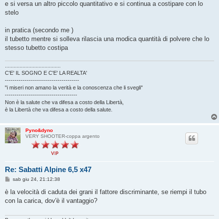
e si versa un altro piccolo quantitativo e si continua a costipare con lo
stelo
in pratica (secondo me )
il tubetto mentre si solleva rilascia una modica quantità di polvere che lo
stesso tubetto costipa
......................................
C'E' IL SOGNO E C'E' LA REALTA'
--------------------------------------
"i miseri non amano la verità e la conoscenza che li svegli"
-------------------------------------
Non è la salute che va difesa a costo della Libertà,
è la Libertà che va difesa a costo della salute.
Pyno&dyno
VERY SHOOTER-coppa argento
Re: Sabatti Alpine 6,5 x47
M
sab giu 24, 21:12:38
e
s
è la velocità di caduta dei grani il fattore discriminante, se riempi il tubo
s
con la carica, dov'è il vantaggio?
a
g
g