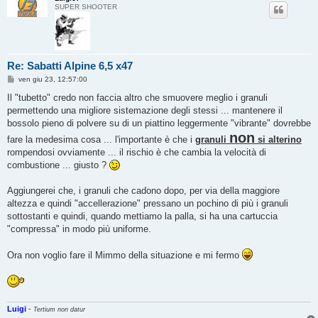
SUPER SHOOTER
Re: Sabatti Alpine 6,5 x47
M
ven giu 23, 12:57:00
e
s
Il "tubetto" credo non faccia altro che smuovere meglio i granuli
s
permettendo una migliore sistemazione degli stessi ... mantenere il
a
g
bossolo pieno di polvere su di un piattino leggermente "vibrante" dovrebbe
g
non
fare la medesima cosa ... l'importante è che i
i
granuli
si alterino
o
rompendosi ovviamente ... il rischio è che cambia la velocità di
combustione ... giusto ?
Aggiungerei che, i granuli che cadono dopo, per via della maggiore
altezza e quindi "accellerazione" pressano un pochino di più i granuli
sottostanti e quindi, quando mettiamo la palla, si ha una cartuccia
"compressa" in modo più uniforme.
Ora non voglio fare il Mimmo della situazione e mi fermo
Luigi
-
Tertium non datur