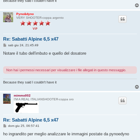
i
Because they said I couldn't have it
o
Pyno&dyno
VERY SHOOTER-coppa argento
Re: Sabatti Alpine 6,5 x47
M
sab giu 24, 21:45:49
e
s
Notare il tubo dell'imbuto e quello del dosatore
s
a
g
g
Non hai i permessi necessari per visualizzare i file allegati in questo messaggio.
i
o
Because they said I couldn't have it
mimmo002
I'M A REAL ITALIANSHOOTER-coppa oro
Re: Sabatti Alpine 6,5 x47
M
dom giu 25, 06:57:41
e
s
ho ingrandito per meglio analizzare le immagini postate da pynoedyno
s