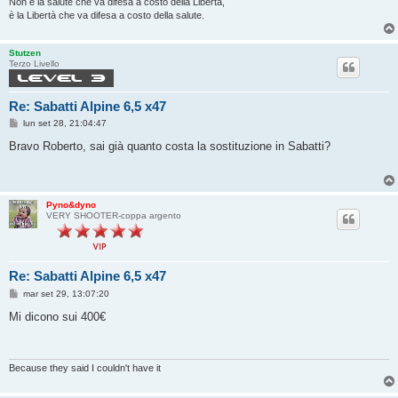
Non è la salute che va difesa a costo della Libertà,
è la Libertà che va difesa a costo della salute.
Stutzen
Terzo Livello
Re: Sabatti Alpine 6,5 x47
M
lun set 28, 21:04:47
e
s
Bravo Roberto, sai già quanto costa la sostituzione in Sabatti?
s
a
g
g
i
Pyno&dyno
o
VERY SHOOTER-coppa argento
Re: Sabatti Alpine 6,5 x47
M
mar set 29, 13:07:20
e
s
Mi dicono sui 400€
s
a
g
g
i
Because they said I couldn't have it
o