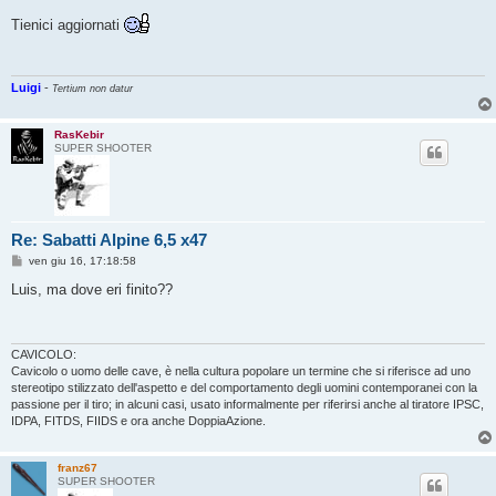
e
s
Tienici aggiornati
s
a
g
g
i
Luigi
-
Tertium non datur
o
RasKebir
SUPER SHOOTER
Re: Sabatti Alpine 6,5 x47
M
ven giu 16, 17:18:58
e
s
Luis, ma dove eri finito??
s
a
g
g
i
CAVICOLO:
o
Cavicolo o uomo delle cave, è nella cultura popolare un termine che si riferisce ad uno
stereotipo stilizzato dell'aspetto e del comportamento degli uomini contemporanei con la
passione per il tiro; in alcuni casi, usato informalmente per riferirsi anche al tiratore IPSC,
IDPA, FITDS, FIIDS e ora anche DoppiaAzione.
franz67
SUPER SHOOTER