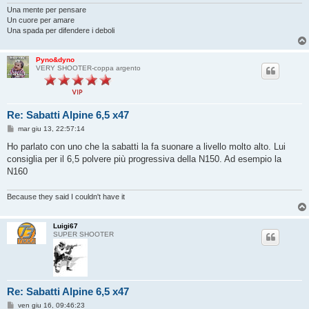
Una mente per pensare
Un cuore per amare
Una spada per difendere i deboli
Pyno&dyno
VERY SHOOTER-coppa argento
Re: Sabatti Alpine 6,5 x47
M
mar giu 13, 22:57:14
e
s
Ho parlato con uno che la sabatti la fa suonare a livello molto alto. Lui
s
consiglia per il 6,5 polvere più progressiva della N150. Ad esempio la
a
g
N160
g
i
o
Because they said I couldn't have it
Luigi67
SUPER SHOOTER
Re: Sabatti Alpine 6,5 x47
M
ven giu 16, 09:46:23