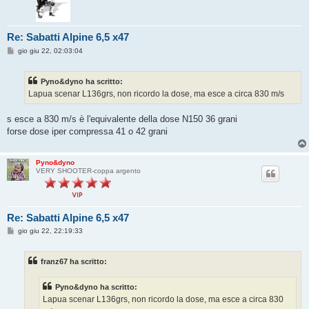
Re: Sabatti Alpine 6,5 x47
M
gio giu 22, 02:03:04
e
s
s
Pyno&dyno ha scritto:
a
g
Lapua scenar L136grs, non ricordo la dose, ma esce a circa 830 m/s
g
i
o
s esce a 830 m/s è l'equivalente della dose N150 36 grani
forse dose iper compressa 41 o 42 grani
Pyno&dyno
VERY SHOOTER-coppa argento
Re: Sabatti Alpine 6,5 x47
M
gio giu 22, 22:19:33
e
s
s
franz67 ha scritto:
a
g
g
Pyno&dyno ha scritto:
i
o
Lapua scenar L136grs, non ricordo la dose, ma esce a circa 830