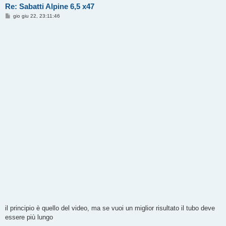
Re: Sabatti Alpine 6,5 x47
M
gio giu 22, 23:11:46
e
s
s
a
g
g
i
o
il principio è quello del video, ma se vuoi un miglior risultato il tubo deve
essere più lungo