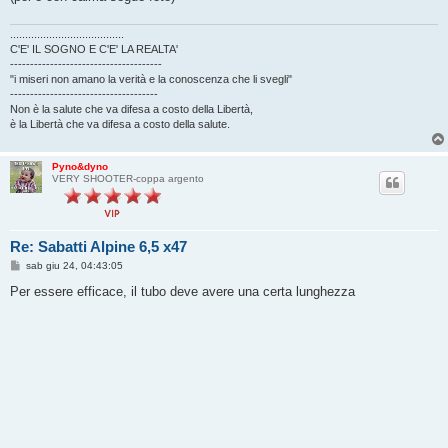
......................................
C'E' IL SOGNO E C'E' LA REALTA'
--------------------------------------
"i miseri non amano la verità e la conoscenza che li svegli"
-------------------------------------
Non è la salute che va difesa a costo della Libertà,
è la Libertà che va difesa a costo della salute.
Pyno&dyno
VERY SHOOTER-coppa argento
Re: Sabatti Alpine 6,5 x47
M
sab giu 24, 04:43:05
e
s
Per essere efficace, il tubo deve avere una certa lunghezza
s
a
g
g
i
o