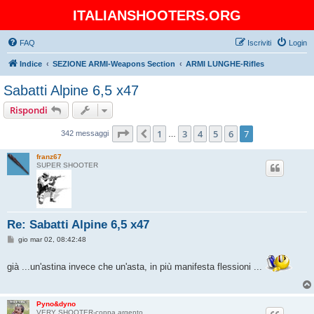
ITALIANSHOOTERS.ORG
FAQ
Iscriviti
Login
Indice
SEZIONE ARMI-Weapons Section
ARMI LUNGHE-Rifles
Sabatti Alpine 6,5 x47
Rispondi
Pagina
7
di
7
1
3
4
5
6
7
Precedente
342 messaggi
…
franz67
SUPER SHOOTER
Re: Sabatti Alpine 6,5 x47
M
gio mar 02, 08:42:48
e
s
s
già ...un'astina invece che un'asta, in più manifesta flessioni ...
a
g
g
i
Pyno&dyno
o
VERY SHOOTER-coppa argento