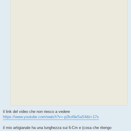
i
o
il link del video che non riesco a vedere
https://www.youtube.com/watch?v=-p2koNeSaS4&t=17s
il mio artigianale ha una lunghezza sui 6-Cm e (cosa che ritengo