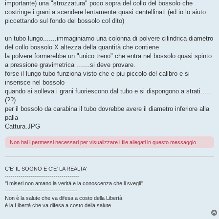
importante) una "strozzatura" poco sopra del collo del bossolo che
costringe i grani a scendere lentamente quasi centellinati (ed io lo aiuto
piccettando sul fondo del bossolo col dito)
un tubo lungo.......immaginiamo una colonna di polvere cilindrica diametro
del collo bossolo X altezza della quantità che contiene
la polvere formerebbe un "unico treno" che entra nel bossolo quasi spinto
a pressione gravimetrica .......si deve provare.
forse il lungo tubo funziona visto che e piu piccolo del calibro e si
inserisce nel bossolo
quando si solleva i grani fuoriescono dal tubo e si dispongono a strati......
(??)
per il bossolo da carabina il tubo dovrebbe avere il diametro inferiore alla
palla
Cattura.JPG
Non hai i permessi necessari per visualizzare i file allegati in questo messaggio.
......................................
C'E' IL SOGNO E C'E' LA REALTA'
--------------------------------------
"i miseri non amano la verità e la conoscenza che li svegli"
-------------------------------------
Non è la salute che va difesa a costo della Libertà,
è la Libertà che va difesa a costo della salute.