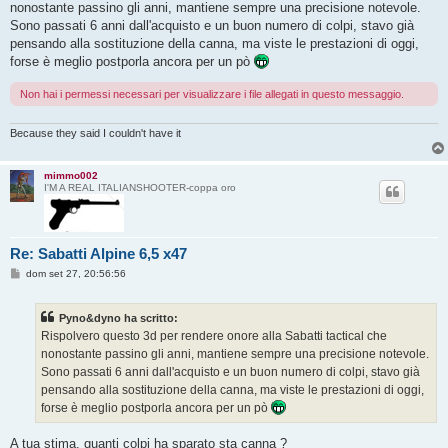
nonostante passino gli anni, mantiene sempre una precisione notevole.
a
g
Sono passati 6 anni dall'acquisto e un buon numero di colpi, stavo già
g
pensando alla sostituzione della canna, ma viste le prestazioni di oggi,
i
o
forse è meglio postporla ancora per un pò
Non hai i permessi necessari per visualizzare i file allegati in questo messaggio.
Because they said I couldn't have it
mimmo002
I'M A REAL ITALIANSHOOTER-coppa oro
Re: Sabatti Alpine 6,5 x47
M
dom set 27, 20:56:56
e
s
s
Pyno&dyno ha scritto:
a
g
Rispolvero questo 3d per rendere onore alla Sabatti tactical che
g
nonostante passino gli anni, mantiene sempre una precisione notevole.
i
o
Sono passati 6 anni dall'acquisto e un buon numero di colpi, stavo già
pensando alla sostituzione della canna, ma viste le prestazioni di oggi,
forse è meglio postporla ancora per un pò
A tua stima, quanti colpi ha sparato sta canna ?