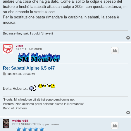
andare una cosa che ha già dato. Come al solito la colpa e spesso del
tiratore e finchè la sabatti attacca i colpi a 200m con questa costanza, mi
sa che rimando la sostituzione.
Per la sostituzione basta rimandare la carabina in sabatti, la spesa è
modica
Because they said I couldn't have it
Viper
SPECIAL MEMBER
Re: Sabatti Alpine 6,5 x47
M
lun set 28, 08:44:59
e
s
s
a
Bella Roberto..
g
g
i
"Hoole: Mi chiedo se gli altri si sono persi come noi.
o
Winters: Non ci siamo persi soldato: siamo in Normandia"
Band of Brothers
waltherp38
BEST SUPPORTER-coppa bronzo