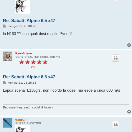
Re: Sabatti Alpine 6,5 x47
M
mer giu 21, 23:09:23
e
s
la N160 ?? con quali dosi e palle Pyno ?
s
a
g
g
i
Pyno&dyno
o
VERY SHOOTER-coppa argento
Re: Sabatti Alpine 6,5 x47
M
mer giu 21, 23:26:53
e
s
Lapua scenar L136grs, non ricordo la dose, ma esce a circa 830 m/s
s
a
g
g
i
Because they said I couldn't have it
o
franz67
SUPER SHOOTER