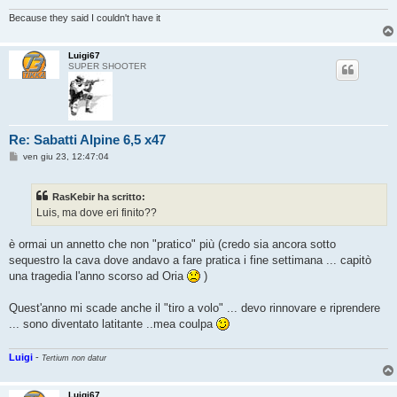
Because they said I couldn't have it
Luigi67
SUPER SHOOTER
Re: Sabatti Alpine 6,5 x47
M
ven giu 23, 12:47:04
e
s
s
RasKebir ha scritto:
a
g
Luis, ma dove eri finito??
g
i
o
è ormai un annetto che non "pratico" più (credo sia ancora sotto
sequestro la cava dove andavo a fare pratica i fine settimana ... capitò
una tragedia l'anno scorso ad Oria
)
Quest'anno mi scade anche il "tiro a volo" ... devo rinnovare e riprendere
... sono diventato latitante ..mea coulpa
Luigi
-
Tertium non datur
Luigi67