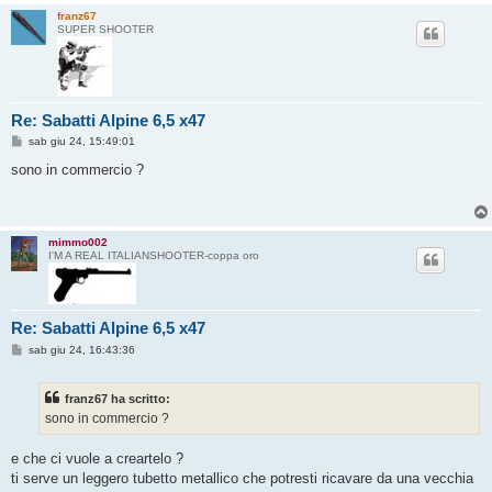
franz67
SUPER SHOOTER
Re: Sabatti Alpine 6,5 x47
M
sab giu 24, 15:49:01
e
s
sono in commercio ?
s
a
g
g
i
mimmo002
o
I'M A REAL ITALIANSHOOTER-coppa oro
Re: Sabatti Alpine 6,5 x47
M
sab giu 24, 16:43:36
e
s
s
franz67 ha scritto:
a
g
sono in commercio ?
g
i
o
e che ci vuole a creartelo ?
ti serve un leggero tubetto metallico che potresti ricavare da una vecchia