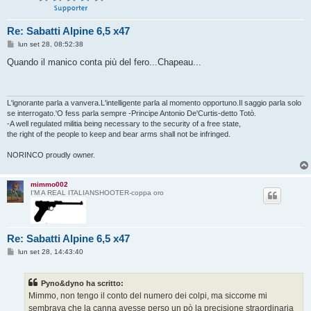
Re: Sabatti Alpine 6,5 x47
M
lun set 28, 08:52:38
e
s
Quando il manico conta più del fero...Chapeau...
s
a
g
g
i
L'ignorante parla a vanvera.L'intelligente parla al momento opportuno.Il saggio parla solo
o
se interrogato.'O fess parla sempre -Principe Antonio De'Curtis-detto Totò.
-A well regulated militia being necessary to the security of a free state,
the right of the people to keep and bear arms shall not be infringed.
NORINCO proudly owner.
mimmo002
I'M A REAL ITALIANSHOOTER-coppa oro
Re: Sabatti Alpine 6,5 x47
M
lun set 28, 14:43:40
e
s
s
Pyno&dyno ha scritto:
a
g
Mimmo, non tengo il conto del numero dei colpi, ma siccome mi
g
sembrava che la canna avesse perso un pò la precisione straordinaria
i