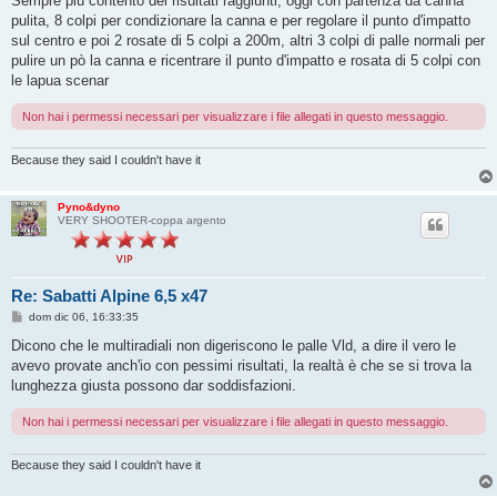
Sempre più contento dei risultati raggiunti, oggi con partenza da canna
s
pulita, 8 colpi per condizionare la canna e per regolare il punto d'impatto
a
g
sul centro e poi 2 rosate di 5 colpi a 200m, altri 3 colpi di palle normali per
g
pulire un pò la canna e ricentrare il punto d'impatto e rosata di 5 colpi con
i
o
le lapua scenar
Non hai i permessi necessari per visualizzare i file allegati in questo messaggio.
Because they said I couldn't have it
Pyno&dyno
VERY SHOOTER-coppa argento
Re: Sabatti Alpine 6,5 x47
M
dom dic 06, 16:33:35
e
s
Dicono che le multiradiali non digeriscono le palle Vld, a dire il vero le
s
avevo provate anch'io con pessimi risultati, la realtà è che se si trova la
a
g
lunghezza giusta possono dar soddisfazioni.
g
i
Non hai i permessi necessari per visualizzare i file allegati in questo messaggio.
o
Because they said I couldn't have it