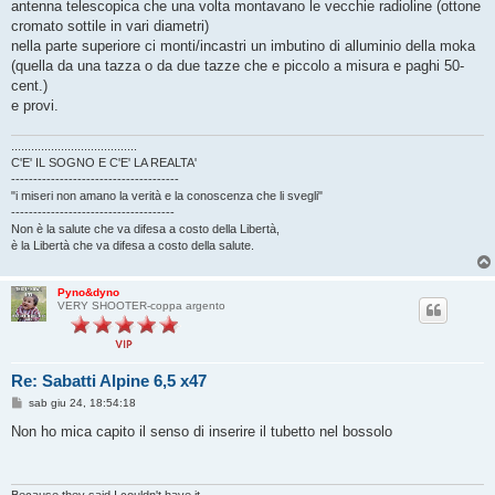
antenna telescopica che una volta montavano le vecchie radioline (ottone
cromato sottile in vari diametri)
nella parte superiore ci monti/incastri un imbutino di alluminio della moka
(quella da una tazza o da due tazze che e piccolo a misura e paghi 50-
cent.)
e provi.
......................................
C'E' IL SOGNO E C'E' LA REALTA'
--------------------------------------
"i miseri non amano la verità e la conoscenza che li svegli"
-------------------------------------
Non è la salute che va difesa a costo della Libertà,
è la Libertà che va difesa a costo della salute.
Pyno&dyno
VERY SHOOTER-coppa argento
Re: Sabatti Alpine 6,5 x47
M
sab giu 24, 18:54:18
e
s
Non ho mica capito il senso di inserire il tubetto nel bossolo
s
a
g
g
i