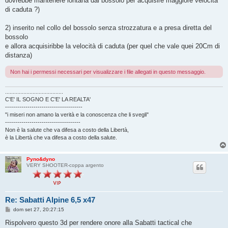
dovrebbe mantenere lontana dal bossolo per acquisire maggiore velocità
di caduta ?)
2) inserito nel collo del bossolo senza strozzatura e a presa diretta del
bossolo
e allora acquisiribbe la velocità di caduta (per quel che vale quei 20Cm di
distanza)
Non hai i permessi necessari per visualizzare i file allegati in questo messaggio.
......................................
C'E' IL SOGNO E C'E' LA REALTA'
--------------------------------------
"i miseri non amano la verità e la conoscenza che li svegli"
-------------------------------------
Non è la salute che va difesa a costo della Libertà,
è la Libertà che va difesa a costo della salute.
Pyno&dyno
VERY SHOOTER-coppa argento
Re: Sabatti Alpine 6,5 x47
M
dom set 27, 20:27:15
e
s
Rispolvero questo 3d per rendere onore alla Sabatti tactical che
s