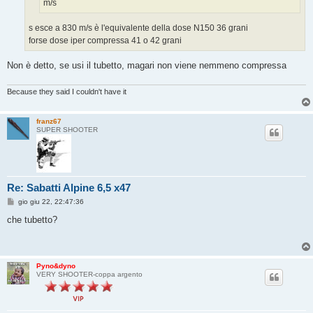
m/s
s esce a 830 m/s è l'equivalente della dose N150 36 grani
forse dose iper compressa 41 o 42 grani
Non è detto, se usi il tubetto, magari non viene nemmeno compressa
Because they said I couldn't have it
franz67
SUPER SHOOTER
Re: Sabatti Alpine 6,5 x47
M
gio giu 22, 22:47:36
e
s
che tubetto?
s
a
g
g
i
Pyno&dyno
o
VERY SHOOTER-coppa argento