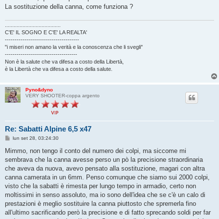
La sostituzione della canna, come funziona ?
......................................
C'E' IL SOGNO E C'E' LA REALTA'
--------------------------------------
"i miseri non amano la verità e la conoscenza che li svegli"
-------------------------------------
Non è la salute che va difesa a costo della Libertà,
è la Libertà che va difesa a costo della salute.
Pyno&dyno
VERY SHOOTER-coppa argento
Re: Sabatti Alpine 6,5 x47
M
lun set 28, 03:24:30
e
s
Mimmo, non tengo il conto del numero dei colpi, ma siccome mi
s
sembrava che la canna avesse perso un pò la precisione straordinaria
a
g
che aveva da nuova, avevo pensato alla sostituzione, magari con altra
g
canna camerata in un 6mm. Penso comunque che siamo sui 2000 colpi,
i
o
visto che la sabatti è rimesta per lungo tempo in armadio, certo non
moltissimi in senso assoluto, ma io sono dell'idea che se c'è un calo di
prestazioni è meglio sostituire la canna piuttosto che spremerla fino
all'ultimo sacrificando però la precisione e di fatto sprecando soldi per far