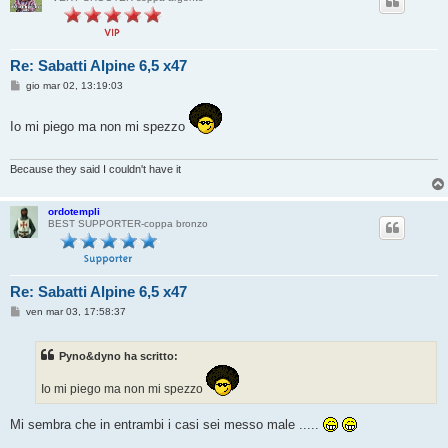
Re: Sabatti Alpine 6,5 x47
M
gio mar 02, 13:19:03
e
s
s
Io mi piego ma non mi spezzo
a
g
g
i
Because they said I couldn't have it
o
ordotempli
BEST SUPPORTER-coppa bronzo
Re: Sabatti Alpine 6,5 x47
M
ven mar 03, 17:58:37
e
s
s
Pyno&dyno ha scritto:
a
g
g
Io mi piego ma non mi spezzo
i
o
Mi sembra che in entrambi i casi sei messo male .....