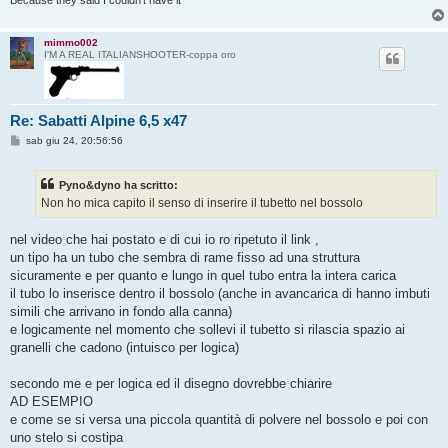
Because they said I couldn't have it
o
mimmo002
I'M A REAL ITALIANSHOOTER-coppa oro
Re: Sabatti Alpine 6,5 x47
M
sab giu 24, 20:56:56
e
s
s
Pyno&dyno ha scritto:
a
g
Non ho mica capito il senso di inserire il tubetto nel bossolo
g
i
o
nel video che hai postato e di cui io ro ripetuto il link ,
un tipo ha un tubo che sembra di rame fisso ad una struttura
sicuramente e per quanto e lungo in quel tubo entra la intera carica
il tubo lo inserisce dentro il bossolo (anche in avancarica di hanno imbuti
simili che arrivano in fondo alla canna)
e logicamente nel momento che sollevi il tubetto si rilascia spazio ai
granelli che cadono (intuisco per logica)
secondo me e per logica ed il disegno dovrebbe chiarire
AD ESEMPIO
e come se si versa una piccola quantità di polvere nel bossolo e poi con
uno stelo si costipa