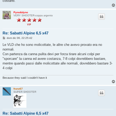
costanti.
Pyno&dyno
VERY SHOOTER-coppa argento
Re: Sabatti Alpine 6,5 x47
M
dom dic 06, 22:25:42
e
s
Le VLD che ho sono molicottate, le altre che avevo provato era no
s
normali.
a
g
Con partenza da canna pulita devi per forza tirare alcuni colpi per
g
"sporcare" la canna ed avere costanza, 7-8 colpi dovrebbero bastare,
i
o
mentre quando passi dalle molicottate alle normali, dovrebbero bastare 3-
4 colpi
Because they said I couldn't have it
franz67
SUPER SHOOTER
Re: Sabatti Alpine 6,5 x47