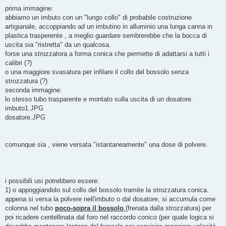
a
g
prima immagine:
g
abbiamo un imbuto con un "lungo collo" di probabile costruzione
i
o
artigianale, accoppiando ad un imbutino in alluminio una lunga canna in
plastica trasperente , a meglio guardare sembrerebbe che la bocca di
uscita sia "ristretta" da un qualcosa.
forse una strozzatora a forma conica che permette di adattarsi a tutti i
calibri (?)
o una maggiore svasatura per infilare il collo del bossolo senza
strozzatura (?)
seconda immagine:
lo stesso tubo trasparente e montato sulla uscita di un dosatore.
imbuto1.JPG
dosatore.JPG
comunque sia , viene versata "istantaneamente" una dose di polvere.
i possibili usi potrebbero essere:
1) o appoggiandolo sul collo del bossolo tramite la strozzatura conica.
appena si versa la polvere nell'imbuto o dal dosatore, si accumula come
colonna nel tubo
poco-sopra il bossolo
(frenata dalla strozzatura) per
poi ricadere centellinata dal foro nel raccordo conico (per quale logica si