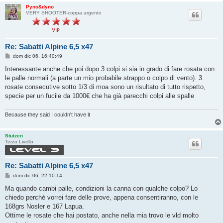
Pyno&dyno
VERY SHOOTER-coppa argento
Re: Sabatti Alpine 6,5 x47
M
dom dic 06, 16:40:49
e
s
Interessante anche che poi dopo 3 colpi si sia in grado di fare rosata con
s
le palle normali (a parte un mio probabile strappo o colpo di vento). 3
a
g
rosate consecutive sotto 1/3 di moa sono un risultato di tutto rispetto,
g
specie per un fucile da 1000€ che ha già parecchi colpi alle spalle
i
o
Because they said I couldn't have it
Stutzen
Terzo Livello
Re: Sabatti Alpine 6,5 x47
M
dom dic 06, 22:10:14
e
s
Ma quando cambi palle, condizioni la canna con qualche colpo? Lo
s
chiedo perché vorrei fare delle prove, appena consentiranno, con le
a
g
168grs Nosler e 167 Lapua.
g
Ottime le rosate che hai postato, anche nella mia trovo le vld molto
i
o