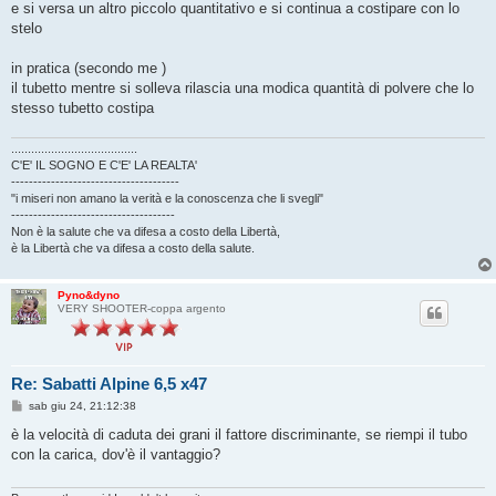
e si versa un altro piccolo quantitativo e si continua a costipare con lo
stelo
in pratica (secondo me )
il tubetto mentre si solleva rilascia una modica quantità di polvere che lo
stesso tubetto costipa
......................................
C'E' IL SOGNO E C'E' LA REALTA'
--------------------------------------
"i miseri non amano la verità e la conoscenza che li svegli"
-------------------------------------
Non è la salute che va difesa a costo della Libertà,
è la Libertà che va difesa a costo della salute.
Pyno&dyno
VERY SHOOTER-coppa argento
Re: Sabatti Alpine 6,5 x47
M
sab giu 24, 21:12:38
e
s
è la velocità di caduta dei grani il fattore discriminante, se riempi il tubo
s
con la carica, dov'è il vantaggio?
a
g
g