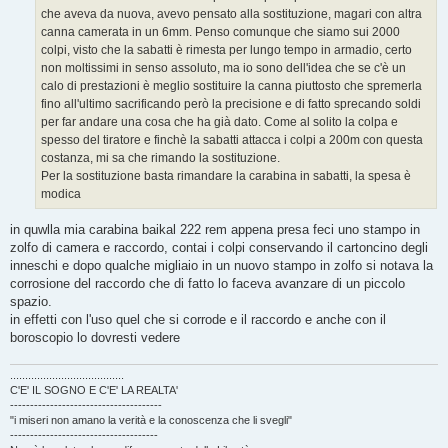
o
che aveva da nuova, avevo pensato alla sostituzione, magari con altra
canna camerata in un 6mm. Penso comunque che siamo sui 2000
colpi, visto che la sabatti è rimesta per lungo tempo in armadio, certo
non moltissimi in senso assoluto, ma io sono dell'idea che se c'è un
calo di prestazioni è meglio sostituire la canna piuttosto che spremerla
fino all'ultimo sacrificando però la precisione e di fatto sprecando soldi
per far andare una cosa che ha già dato. Come al solito la colpa e
spesso del tiratore e finchè la sabatti attacca i colpi a 200m con questa
costanza, mi sa che rimando la sostituzione.
Per la sostituzione basta rimandare la carabina in sabatti, la spesa è
modica
in quwlla mia carabina baikal 222 rem appena presa feci uno stampo in
zolfo di camera e raccordo, contai i colpi conservando il cartoncino degli
inneschi e dopo qualche migliaio in un nuovo stampo in zolfo si notava la
corrosione del raccordo che di fatto lo faceva avanzare di un piccolo
spazio.
in effetti con l'uso quel che si corrode e il raccordo e anche con il
boroscopio lo dovresti vedere
......................................
C'E' IL SOGNO E C'E' LA REALTA'
--------------------------------------
"i miseri non amano la verità e la conoscenza che li svegli"
-------------------------------------