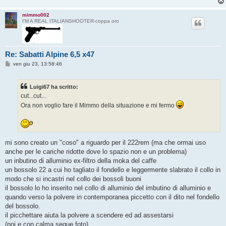
mimmo002
I'M A REAL ITALIANSHOOTER-coppa oro
Re: Sabatti Alpine 6,5 x47
M
ven giu 23, 13:58:46
e
s
s
Luigi67 ha scritto:
a
g
cut...cut...
g
Ora non voglio fare il Mimmo della situazione e mi fermo
i
o
mi sono creato un "coso" a riguardo per il 222rem (ma che ormai uso
anche per le cariche ridotte dove lo spazio non e un problema)
un inbutino di alluminio ex-filtro della moka del caffe
un bossolo 22 a cui ho tagliato il fondello e leggermente slabrato il collo in
modo che si incastri nel collo dei bossoli buoni
il bossolo lo ho inserito nel collo di alluminio del imbutino di alluminio e
quando verso la polvere in contemporanea piccetto con il dito nel fondello
del bossolo.
il picchettare aiuta la polvere a scendere ed ad assestarsi
(poi e con calma segue foto)