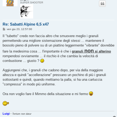
SUPER SHOOTER
Re: Sabatti Alpine 6,5 x47
M
ven giu 23, 12:57:00
e
s
Il "tubetto" credo non faccia altro che smuovere meglio i granuli
s
permettendo una migliore sistemazione degli stessi ... mantenere il
a
g
bossolo pieno di polvere su di un piattino leggermente "vibrante" dovrebbe
g
non
fare la medesima cosa ... l'importante è che i
i
granuli
si alterino
o
rompendosi ovviamente ... il rischio è che cambia la velocità di
combustione ... giusto ?
Aggiungerei che, i granuli che cadono dopo, per via della maggiore
altezza e quindi "accellerazione" pressano un pochino di più i granuli
sottostanti e quindi, quando mettiamo la palla, si ha una cartuccia
"compressa" in modo più uniforme.
Ora non voglio fare il Mimmo della situazione e mi fermo
Luigi
-
Tertium non datur