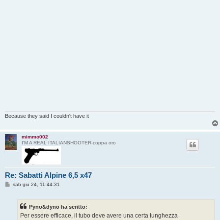
Because they said I couldn't have it
mimmo002
I'M A REAL ITALIANSHOOTER-coppa oro
Re: Sabatti Alpine 6,5 x47
M
sab giu 24, 11:44:31
e
s
s
Pyno&dyno ha scritto:
a
g
Per essere efficace, il tubo deve avere una certa lunghezza
g