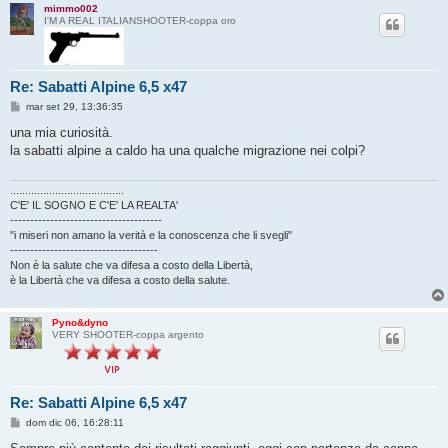
mimmo002
I'M A REAL ITALIANSHOOTER-coppa oro
Re: Sabatti Alpine 6,5 x47
M
mar set 29, 13:36:35
e
s
una mia curiosità.
s
la sabatti alpine a caldo ha una qualche migrazione nei colpi?
a
g
g
i
......................................
o
C'E' IL SOGNO E C'E' LA REALTA'
--------------------------------------
"i miseri non amano la verità e la conoscenza che li svegli"
-------------------------------------
Non è la salute che va difesa a costo della Libertà,
è la Libertà che va difesa a costo della salute.
Pyno&dyno
VERY SHOOTER-coppa argento
Re: Sabatti Alpine 6,5 x47
M
dom dic 06, 16:28:11
e
s