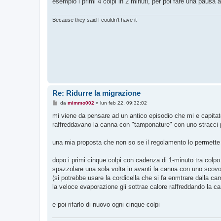
esempio i primi 4 colpi in 2 minuti, per poi fare una pausa 
Because they said I couldn't have it
Re: Ridurre la migrazione
M
da
mimmo002
»
lun feb 22, 09:32:02
e
s
mi viene da pensare ad un antico episodio che mi e capitato, 
s
raffreddavano la canna con "tamponature" con uno stracci
a
g
g
una mia proposta che non so se il regolamento lo permette
i
o
dopo i primi cinque colpi con cadenza di 1-minuto tra colpo
spazzolare una sola volta in avanti la canna con uno scovolo
(si potrebbe usare la cordicella che si fa enmtrare dalla ca
la veloce evaporazione gli sottrae calore raffreddando la ca
e poi rifarlo di nuovo ogni cinque colpi