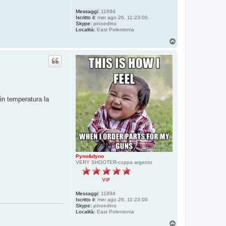
Messaggi:
11694
Iscritto il:
mer ago 26, 11:23:00
Skype:
pinoedino
Località:
East Polentonia
T
o
p
 in temperatura la
Pyno&dyno
VERY SHOOTER-coppa argento
Messaggi:
11694
Iscritto il:
mer ago 26, 11:23:00
Skype:
pinoedino
Località:
East Polentonia
T