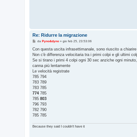
Re: Ridurre la migrazione
M
da
Pyno&dyno
»
gio feb 25, 23:53:06
e
s
Con questa uscita infrasettimanale, sono riuscito a chiarir
s
Non c'è differenza velocitaria tra i primi colpi e gli ultimi c
a
g
Se si tirano i primi 4 colpi ogni 30 sec anziche ogni minuto
g
canna più lentamente
i
o
Le velocità registrate
785 794
783 789
783 785
774
785
785
803
796 793
782 790
785 785
Because they said I couldn't have it