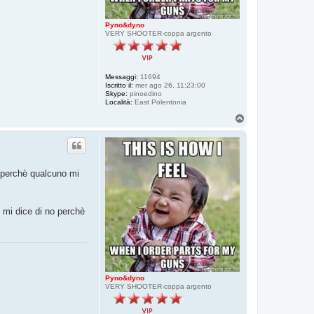
Pyno&dyno
VERY SHOOTER-coppa argento
Messaggi:
11694
Iscritto il:
mer ago 26, 11:23:00
Skype:
pinoedino
Località:
East Polentonia
T
o
p
, perchè qualcuno mi
 mi dice di no perchè
Pyno&dyno
VERY SHOOTER-coppa argento