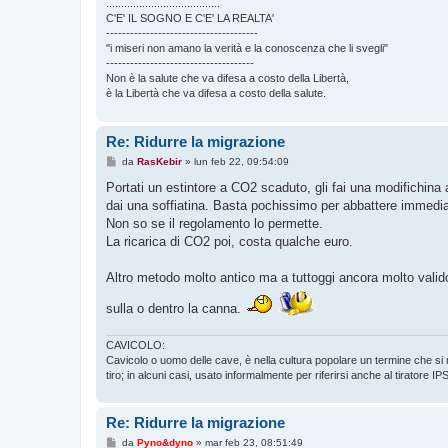
......................................
C'E' IL SOGNO E C'E' LA REALTA'
--------------------------------------
"i miseri non amano la verità e la conoscenza che li svegli"
-------------------------------------
Non è la salute che va difesa a costo della Libertà,
è la Libertà che va difesa a costo della salute.
Re: Ridurre la migrazione
M
da
RasKebir
»
lun feb 22, 09:54:09
e
s
Portati un estintore a CO2 scaduto, gli fai una modifichina 
s
dai una soffiatina. Basta pochissimo per abbattere immedi
a
g
Non so se il regolamento lo permette.
g
La ricarica di CO2 poi, costa qualche euro.
i
o
Altro metodo molto antico ma a tuttoggi ancora molto valido
sulla o dentro la canna.
CAVICOLO:
Cavicolo o uomo delle cave, è nella cultura popolare un termine che si r
tiro; in alcuni casi, usato informalmente per riferirsi anche al tirator
Re: Ridurre la migrazione
M
da
Pyno&dyno
»
mar feb 23, 08:51:49