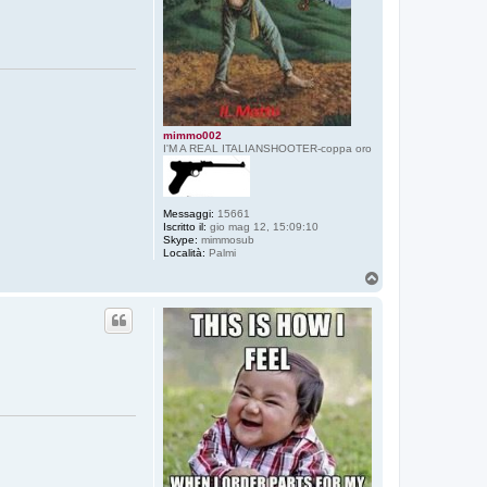
mimmo002
I'M A REAL ITALIANSHOOTER-coppa oro
Messaggi:
15661
Iscritto il:
gio mag 12, 15:09:10
Skype:
mimmosub
Località:
Palmi
T
o
p