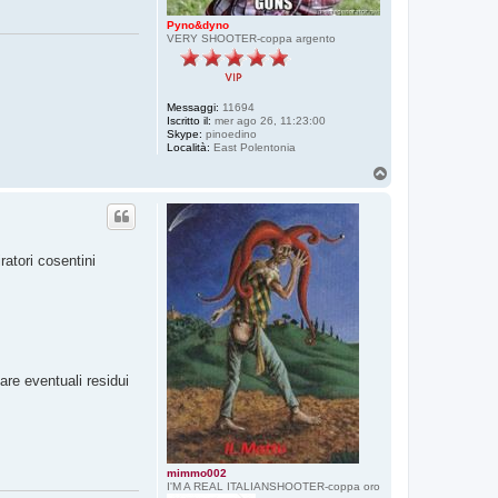
Pyno&dyno
VERY SHOOTER-coppa argento
Messaggi:
11694
Iscritto il:
mer ago 26, 11:23:00
Skype:
pinoedino
Località:
East Polentonia
T
o
p
ratori cosentini
are eventuali residui
mimmo002
I'M A REAL ITALIANSHOOTER-coppa oro