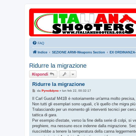
FAQ
Indice
SEZIONE ARMI-Weapons Section
EX ORDINANZA-E
Ridurre la migrazione
Rispondi
Ridurre la migrazione
M
da
Pyno&dyno
»
lun feb 22, 00:32:17
e
s
Il Carl Gustaf M41B è notoriamente un'arma molto precisa, a
s
Non tutti gli esemplari sono uguali, c'è quello che migra pi
a
g
Tralasciando per un momento gli interventi tecnici per cerc
g
tattica di gara.
i
o
Per esempio d'estate, verso la fine della serie di colpi, si
preghiere, ma nessuno esce indenne dalla migrazione. Seco
riuscirebbe a tenere la temperatura della canna leggermente p