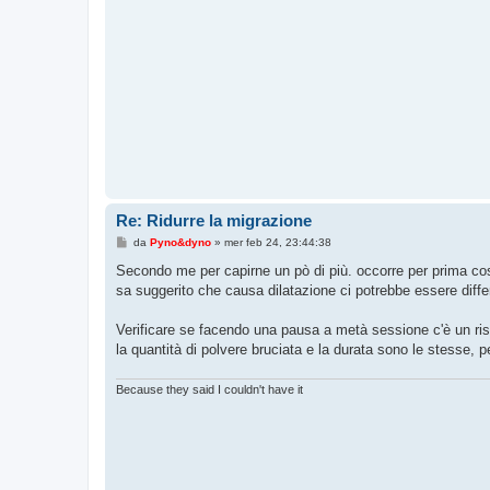
Re: Ridurre la migrazione
M
da
Pyno&dyno
»
mer feb 24, 23:44:38
e
s
Secondo me per capirne un pò di più. occorre per prima cosa
s
sa suggerito che causa dilatazione ci potrebbe essere differe
a
g
g
Verificare se facendo una pausa a metà sessione c'è un ris
i
o
la quantità di polvere bruciata e la durata sono le stesse,
Because they said I couldn't have it