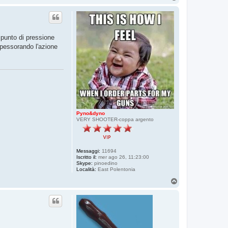
o
p
 punto di pressione
spessorando l'azione
Pyno&dyno
VERY SHOOTER-coppa argento
Messaggi:
11694
Iscritto il:
mer ago 26, 11:23:00
Skype:
pinoedino
Località:
East Polentonia
T
o
p