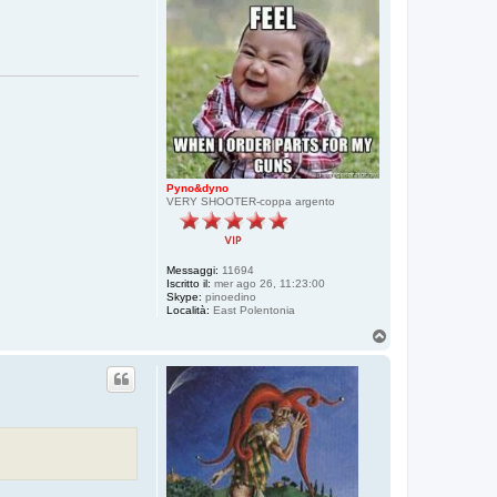
R
a
s
K
e
b
i
r
Pyno&dyno
VERY SHOOTER-coppa argento
Messaggi:
11694
Iscritto il:
mer ago 26, 11:23:00
Skype:
pinoedino
Località:
East Polentonia
T
o
p