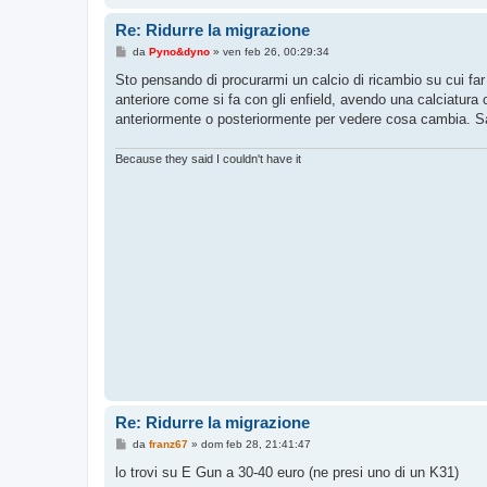
Re: Ridurre la migrazione
M
da
Pyno&dyno
»
ven feb 26, 00:29:34
e
s
Sto pensando di procurarmi un calcio di ricambio su cui fa
s
anteriore come si fa con gli enfield, avendo una calciatura 
a
g
anteriormente o posteriormente per vedere cosa cambia. S
g
i
o
Because they said I couldn't have it
Re: Ridurre la migrazione
M
da
franz67
»
dom feb 28, 21:41:47
e
s
lo trovi su E Gun a 30-40 euro (ne presi uno di un K31)
s