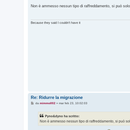
e
s
Non è ammesso nessun tipo di raffreddamento, si può solo 
s
a
g
g
i
Because they said I couldn't have it
o
Re: Ridurre la migrazione
M
da
mimmo002
»
mar feb 23, 10:02:03
e
s
s
Pyno&dyno ha scritto:
a
g
Non è ammesso nessun tipo di raffreddamento, si può sol
g
i