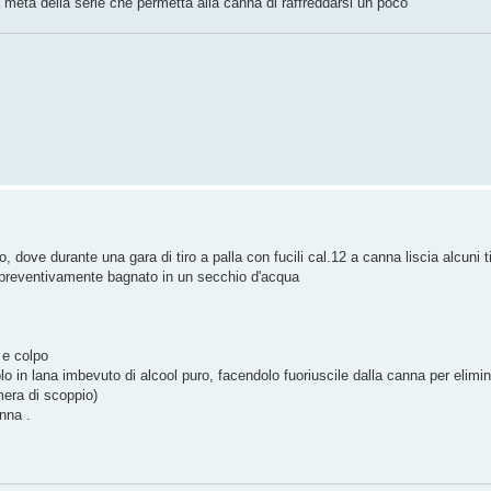
a metà della serie che permetta alla canna di raffreddarsi un poco
dove durante una gara di tiro a palla con fucili cal.12 a canna liscia alcuni ti
 preventivamente bagnato in un secchio d'acqua
 e colpo
 in lana imbevuto di alcool puro, facendolo fuoriuscile dalla canna per elimin
mera di scoppio)
nna .