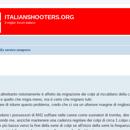
ITALIANSHOOTERS.ORG
Il miglior forum italiano
x service weapons
ltrettanto notoriamente è affetto da migrazione dei colpi al riscaldarsi della 
ù e quello che migra meno, ma è certo che migrano tutti.
are di ridurre questo problema, credo che ci sia un ulteriore margine di migli
 vedono i possessori di M41 soffiare nelle canne come suonatori di tromba, dire
ndo me, anzichè mantenere una cadenza regolare dei colpi di circa 1 colpo a
iù bassa verso la fine della serie di colpi se all'inizio della serie la frequenz