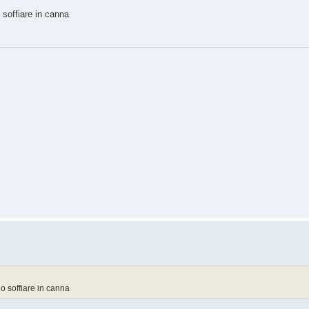
soffiare in canna
o soffiare in canna