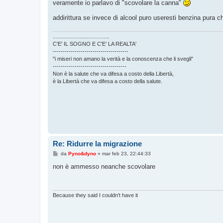
o
veramente io parlavo di "scovolare la canna"
addirittura se invece di alcool puro useresti benzina pura 
......................................
C'E' IL SOGNO E C'E' LA REALTA'
--------------------------------------
"i miseri non amano la verità e la conoscenza che li svegli"
-------------------------------------
Non è la salute che va difesa a costo della Libertà,
è la Libertà che va difesa a costo della salute.
Re: Ridurre la migrazione
M
da
Pyno&dyno
»
mar feb 23, 22:44:33
e
s
non è ammesso neanche scovolare
s
a
g
g
i
Because they said I couldn't have it
o