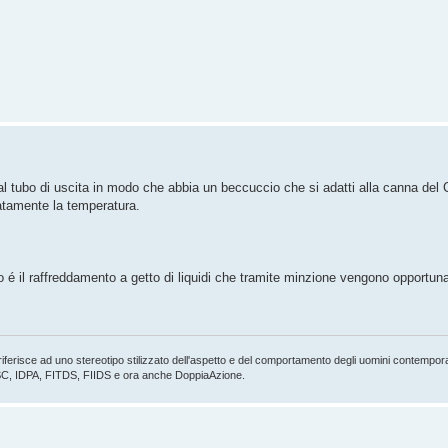
al tubo di uscita in modo che abbia un beccuccio che si adatti alla canna del C
atamente la temperatura.
 é il raffreddamento a getto di liquidi che tramite minzione vengono opportuna
iferisce ad uno stereotipo stilizzato dell'aspetto e del comportamento degli uomini contempora
e IPSC, IDPA, FITDS, FIIDS e ora anche DoppiaAzione.