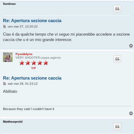
Santinax
Re: Apertura sezione caccia
M
ven mar 27, 12:20:22
e
s
Ciao é da qualche tempo che vi seguo mi piacerebbe accedere a sezione
s
caccia che u é un mio grande interesse.
a
g
g
i
Pyno&dyno
o
VERY SHOOTER-coppa argento
Re: Apertura sezione caccia
M
sab mar 28, 01:23:12
e
s
Abilitato
s
a
g
g
i
Because they said I couldn't have it
o
Matthewprold