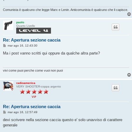
Comunista è qualcuno che legge Marx e Lenin. Anticomunista è qualcuno che li capisce.
paolo
Quarto Livello
Re: Apertura sezione caccia
M
mar ago 16, 12:43:30
e
s
Ma i post vanno scritti qui oppure da qualche altra parte?
s
a
g
g
i
vivi come puoi perche come vuoi non puoi
o
radioamerica
VERY SHOOTER-coppa argento
Re: Apertura sezione caccia
M
mar ago 16, 12:57:49
e
s
devi scrivere nella sezione caccia questo e' solo unavviso di carattere
s
generale
a
g