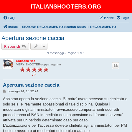
ITALIANSHOOTERS.ORG
FAQ
Iscriviti
Login
Indice
SEZIONE REGOLAMENTO-Section Rules
REGOLAMENTO
Apertura sezione caccia
Rispondi
9 messaggi • Pagina
1
di
1
radioamerica
VERY SHOOTER-coppa argento
Apertura sezione caccia
M
dom ago 14, 18:32:24
e
s
Abbiamo aperto la sezione caccia. Si potra' avere accesso su richiesta e
s
solo se si e' realmente appassionati di tale disciplina. Qualora i
a
g
moderatori o gli amministratori ravvisassero comportamenti scorretti
g
procederanno al BAN immediato con sospensione dal forum che verra'
i
o
attivata per un periodo determinato caso per caso.
L'autorizzazione per l'accesso dovrete chiderla agli amministatori per PM
( colore rosso ) o ai moderatori colore blu o arancio.