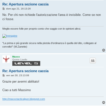
Re: Apertura sezione caccia
M
dom ago 21, 16:13:26
e
s
No. Per chi non richiede l'autorizzazione l'area è invisibile. Come se non
s
ci fosse.
a
g
g
i
Meglio essere folle per proprio conto che saggio con le opinioni altrui.
o
"La prima e più grande sicura nella pistola d'ordinanza è quella del dito, collegato al
cervello!" (M.Zanette)
Maxxx
Quinto Livello
Re: Apertura sezione caccia
M
ven set 30, 23:13:08
e
s
Grazie per avermi abilitato!
s
a
g
Ciao a tutti Massimo
g
i
o
http://maxxxtacticalgun.blogspot.com