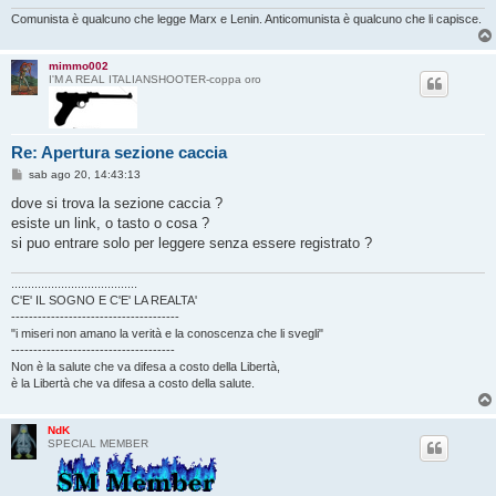
g
i
Comunista è qualcuno che legge Marx e Lenin. Anticomunista è qualcuno che li capisce.
o
mimmo002
I'M A REAL ITALIANSHOOTER-coppa oro
Re: Apertura sezione caccia
M
sab ago 20, 14:43:13
e
s
dove si trova la sezione caccia ?
s
esiste un link, o tasto o cosa ?
a
g
si puo entrare solo per leggere senza essere registrato ?
g
i
o
......................................
C'E' IL SOGNO E C'E' LA REALTA'
--------------------------------------
"i miseri non amano la verità e la conoscenza che li svegli"
-------------------------------------
Non è la salute che va difesa a costo della Libertà,
è la Libertà che va difesa a costo della salute.
NdK
SPECIAL MEMBER