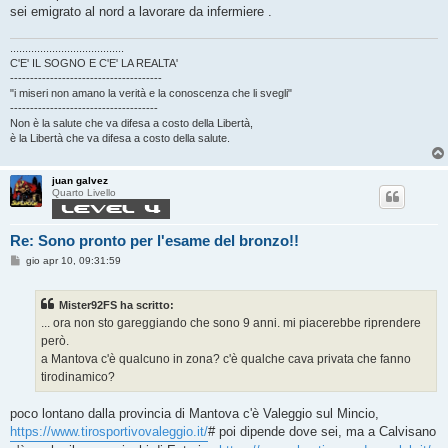
sei emigrato al nord a lavorare da infermiere .
......................................
C'E' IL SOGNO E C'E' LA REALTA'
--------------------------------------
"i miseri non amano la verità e la conoscenza che li svegli"
-------------------------------------
Non è la salute che va difesa a costo della Libertà,
è la Libertà che va difesa a costo della salute.
juan galvez
Quarto Livello
Re: Sono pronto per l'esame del bronzo!!
M
gio apr 10, 09:31:59
e
s
s
Mister92FS ha scritto:
a
g
... ora non sto gareggiando che sono 9 anni. mi piacerebbe riprendere
g
però.
i
o
a Mantova c'è qualcuno in zona? c'è qualche cava privata che fanno
tirodinamico?
poco lontano dalla provincia di Mantova c'è Valeggio sul Mincio,
https://www.tirosportivovaleggio.it/
# poi dipende dove sei, ma a Calvisano