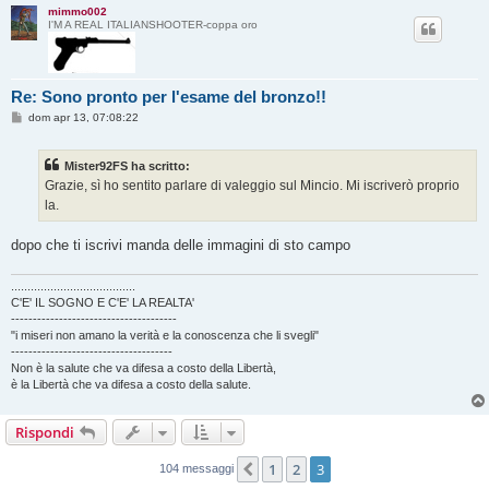
mimmo002
I'M A REAL ITALIANSHOOTER-coppa oro
Re: Sono pronto per l'esame del bronzo!!
M
dom apr 13, 07:08:22
e
s
s
Mister92FS ha scritto:
a
g
Grazie, sì ho sentito parlare di valeggio sul Mincio. Mi iscriverò proprio
g
la.
i
o
dopo che ti iscrivi manda delle immagini di sto campo
......................................
C'E' IL SOGNO E C'E' LA REALTA'
--------------------------------------
"i miseri non amano la verità e la conoscenza che li svegli"
-------------------------------------
Non è la salute che va difesa a costo della Libertà,
è la Libertà che va difesa a costo della salute.
Rispondi
1
2
3
Precedente
104 messaggi