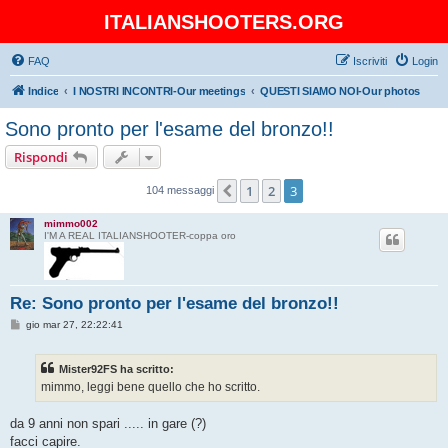
ITALIANSHOOTERS.ORG
FAQ
Iscriviti
Login
Indice
I NOSTRI INCONTRI-Our meetings
QUESTI SIAMO NOI-Our photos
Sono pronto per l'esame del bronzo!!
Rispondi
1
2
3
Precedente
104 messaggi
mimmo002
I'M A REAL ITALIANSHOOTER-coppa oro
Re: Sono pronto per l'esame del bronzo!!
M
gio mar 27, 22:22:41
e
s
s
Mister92FS ha scritto:
a
g
mimmo, leggi bene quello che ho scritto.
g
i
o
da 9 anni non spari ..... in gare (?)
facci capire.