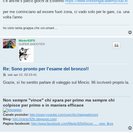
c'è anche il parco giochi di Esterino
https://www.shootingacademyclub.it/
per me cominciano ad essere fuori zona, ci vado solo per le gare, ca. una
volta l'anno
ho visto tanta grappa che voi umani ...
Mister92FS
SUPER SHOOTER
Re: Sono pronto per l'esame del bronzo!!
M
sab apr 12, 02:23:41
e
s
Grazie, sì ho sentito parlare di valeggio sul Mincio. Mi iscriverò proprio la.
s
a
g
g
Non sempre "vince" chi spara per primo ma sempre chi
i
o
colpisce per primo e in maniera efficace
Canale youtube:
http://www.youtube.com/user/Acchiappademoni
Blog:
http://mister92fs.blogspot.com/
Pagina facebook:
http://www.facebook.com/Mister92fsRecen ... _new_likes