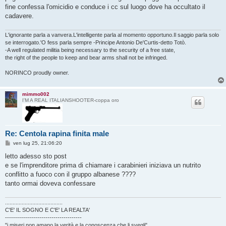
fine confessa l'omicidio e conduce i cc sul luogo dove ha occultato il
cadavere.
L'ignorante parla a vanvera.L'intelligente parla al momento opportuno.Il saggio parla solo
se interrogato.'O fess parla sempre -Principe Antonio De'Curtis-detto Totò.
-A well regulated militia being necessary to the security of a free state,
the right of the people to keep and bear arms shall not be infringed.
NORINCO proudly owner.
mimmo002
I'M A REAL ITALIANSHOOTER-coppa oro
Re: Centola rapina finita male
M
ven lug 25, 21:06:20
e
s
letto adesso sto post
s
e se l'imprenditore prima di chiamare i carabinieri iniziava un nutrito
a
g
conflitto a fuoco con il gruppo albanese ????
g
tanto ormai doveva confessare
i
o
......................................
C'E' IL SOGNO E C'E' LA REALTA'
--------------------------------------
"i miseri non amano la verità e la conoscenza che li svegli"