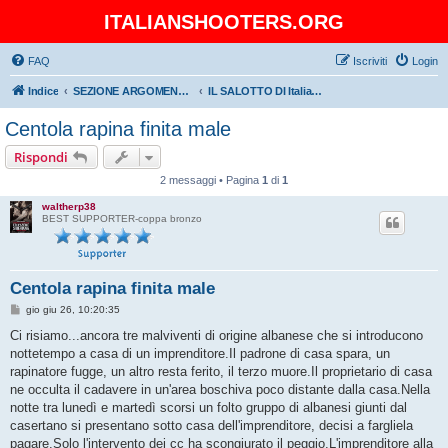
ITALIANSHOOTERS.ORG
FAQ
Iscriviti
Login
Indice
SEZIONE ARGOMENTI GENERICI-Section General Topics
IL SALOTTO DI Italianshooters.org-The living room of Italianshooters.org
Centola rapina finita male
Rispondi
2 messaggi • Pagina
1
di
1
waltherp38
BEST SUPPORTER-coppa bronzo
Centola rapina finita male
M
gio giu 26, 10:20:35
e
s
Ci risiamo...ancora tre malviventi di origine albanese che si introducono
s
nottetempo a casa di un imprenditore.Il padrone di casa spara, un
a
g
rapinatore fugge, un altro resta ferito, il terzo muore.Il proprietario di casa
g
ne occulta il cadavere in un'area boschiva poco distante dalla casa.Nella
i
o
notte tra lunedì e martedì scorsi un folto gruppo di albanesi giunti dal
casertano si presentano sotto casa dell'imprenditore, decisi a fargliela
pagare.Solo l'intervento dei cc ha scongiurato il peggio.L'imprenditore alla