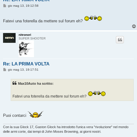
M
gio mag 13, 19:12:58
e
s
s
a
Fatevi una foterella da mettere sul forum eh?
g
g
i
o
nitronori
SUPER SHOOTER
Re: LA PRIMA VOLTA
M
gio mag 13, 19:17:51
e
s
s
Max10Auto ha scritto:
a
g
g
i
Fatevi una foterella da mettere sul forum eh?
o
Puoi contarci
Con la sua Glock 17, Gaston Glock ha introdotto l'unica vera "rivoluzione" nel mondo
delle armi corte, dai tempi di John Moses Browning, ai giorni nostri.