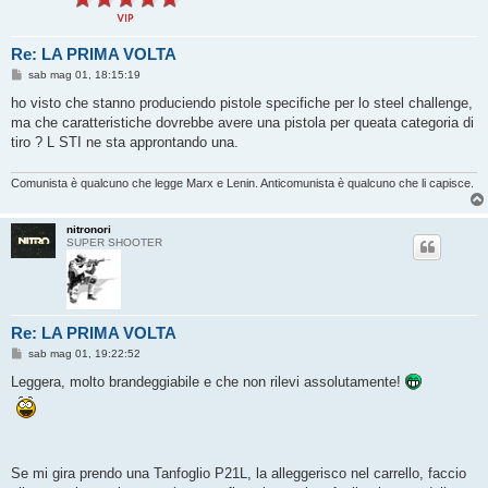
Re: LA PRIMA VOLTA
M
sab mag 01, 18:15:19
e
s
ho visto che stanno produciendo pistole specifiche per lo steel challenge,
s
ma che caratteristiche dovrebbe avere una pistola per queata categoria di
a
g
tiro ? L STI ne sta approntando una.
g
i
o
Comunista è qualcuno che legge Marx e Lenin. Anticomunista è qualcuno che li capisce.
nitronori
SUPER SHOOTER
Re: LA PRIMA VOLTA
M
sab mag 01, 19:22:52
e
s
Leggera, molto brandeggiabile e che non rilevi assolutamente!
s
a
g
g
i
o
Se mi gira prendo una Tanfoglio P21L, la alleggerisco nel carrello, faccio