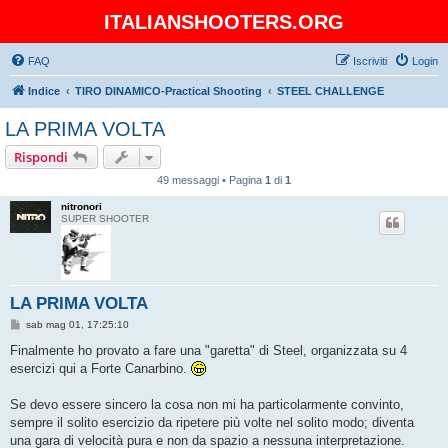
ITALIANSHOOTERS.ORG
FAQ
Iscriviti
Login
Indice
TIRO DINAMICO-Practical Shooting
STEEL CHALLENGE
LA PRIMA VOLTA
Rispondi
49 messaggi • Pagina
1
di
1
nitronori
SUPER SHOOTER
LA PRIMA VOLTA
M
sab mag 01, 17:25:10
e
s
Finalmente ho provato a fare una "garetta" di Steel, organizzata su 4
s
esercizi qui a Forte Canarbino.
a
g
g
Se devo essere sincero la cosa non mi ha particolarmente convinto,
i
o
sempre il solito esercizio da ripetere più volte nel solito modo; diventa
una gara di velocità pura e non da spazio a nessuna interpretazione.