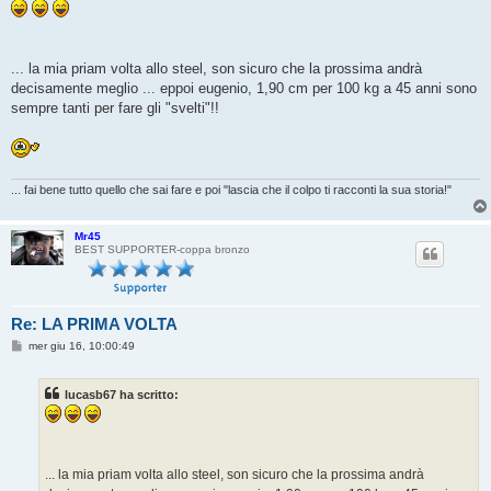
s
s
a
g
g
... la mia priam volta allo steel, son sicuro che la prossima andrà
i
o
decisamente meglio ... eppoi eugenio, 1,90 cm per 100 kg a 45 anni sono
sempre tanti per fare gli "svelti"!!
... fai bene tutto quello che sai fare e poi "lascia che il colpo ti racconti la sua storia!"
Mr45
BEST SUPPORTER-coppa bronzo
Re: LA PRIMA VOLTA
M
mer giu 16, 10:00:49
e
s
s
lucasb67 ha scritto:
a
g
g
i
o
... la mia priam volta allo steel, son sicuro che la prossima andrà