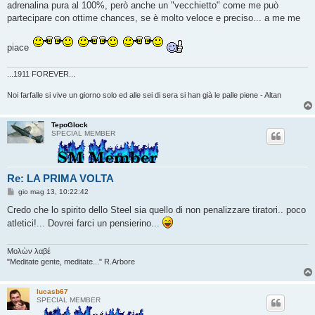
adrenalina pura al 100%, però anche un "vecchietto" come me può
i
o
partecipare con ottime chances, se è molto veloce e preciso... a me me
piace
...1911 FOREVER...
Noi farfalle si vive un giorno solo ed alle sei di sera si han già le palle piene - Altan
TepoGlock
SPECIAL MEMBER
Re: LA PRIMA VOLTA
M
gio mag 13, 10:22:42
e
s
Credo che lo spirito dello Steel sia quello di non penalizzare tiratori.. poco
s
atletici!... Dovrei farci un pensierino...
a
g
g
i
Μολὼν λαβέ
o
"Meditate gente, meditate..." R.Arbore
lucasb67
SPECIAL MEMBER