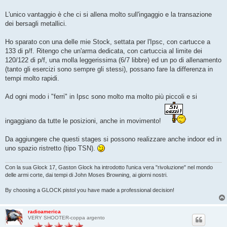
L'unico vantaggio è che ci si allena molto sull'ingaggio e la transazione
dei bersagli metallici.
Ho sparato con una delle mie Stock, settata per l'Ipsc, con cartucce a
133 di p/f. Ritengo che un'arma dedicata, con cartuccia al limite dei
120/122 di p/f, una molla leggerissima (6/7 libbre) ed un po di allenamento
(tanto gli esercizi sono sempre gli stessi), possano fare la differenza in
tempi molto rapidi.
Ad ogni modo i "ferri" in Ipsc sono molto ma molto più piccoli e si
ingaggiano da tutte le posizioni, anche in movimento!
Da aggiungere che questi stages si possono realizzare anche indoor ed in
uno spazio ristretto (tipo TSN).
Con la sua Glock 17, Gaston Glock ha introdotto l'unica vera "rivoluzione" nel mondo
delle armi corte, dai tempi di John Moses Browning, ai giorni nostri.
By choosing a GLOCK pistol you have made a professional decision!
radioamerica
VERY SHOOTER-coppa argento