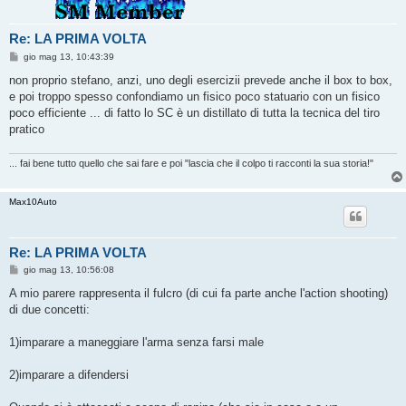
Re: LA PRIMA VOLTA
M
gio mag 13, 10:43:39
e
s
non proprio stefano, anzi, uno degli esercizii prevede anche il box to box,
s
e poi troppo spesso confondiamo un fisico poco statuario con un fisico
a
g
poco efficiente ... di fatto lo SC è un distillato di tutta la tecnica del tiro
g
pratico
i
o
... fai bene tutto quello che sai fare e poi "lascia che il colpo ti racconti la sua storia!"
Max10Auto
Re: LA PRIMA VOLTA
M
gio mag 13, 10:56:08
e
s
A mio parere rappresenta il fulcro (di cui fa parte anche l'action shooting)
s
di due concetti:
a
g
g
1)imparare a maneggiare l'arma senza farsi male
i
o
2)imparare a difendersi