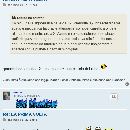
M
sab mag 01, 21:31:44
e
s
s
tonino ha scritto:
a
g
La p21 l della signora usa palle da 123 cheddite 3,9 inneschi federal
g
scatto e meccanica lavorati e alleggeriti molla del carrello a 5 lbs e
i
o
ultimamente mentre ero a S Marino mi e stato richiesto uno shock
buffer,impazzimento generale ma non esisteva,alla fine l ho costruito
con un gommino da idraulico dei rubinetti vecchio tipo,sembra di
sparare con la pistola air soft di mio figlio!!
gommini da idraulico ?....ma allora e' una pistola del tubo
Comunista è qualcuno che legge Marx e Lenin. Anticomunista è qualcuno che li capisce.
tonino
SPECIAL MEMBER
Re: LA PRIMA VOLTA
M
sab mag 01, 21:33:46
e
s
s