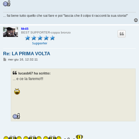
... fai bene tutto quello che sai fare e poi "lascia che il colpo ti racconti la sua storia!"
Mr45
BEST SUPPORTER-coppa bronzo
Re: LA PRIMA VOLTA
M
mer giu 16, 12:32:11
e
s
s
lucasb67 ha scritto:
a
g
... e ce la faremo!!!
g
i
o