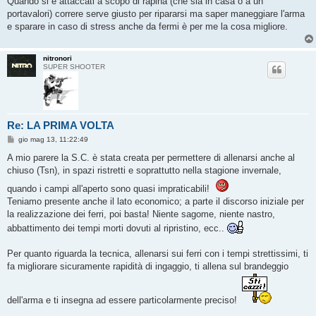
Quando si è attaccati a scopo di rapina (che sia in casa o a un
portavalori) correre serve giusto per ripararsi ma saper maneggiare l'arma
e sparare in caso di stress anche da fermi è per me la cosa migliore.
nitronori
SUPER SHOOTER
Re: LA PRIMA VOLTA
M
gio mag 13, 11:22:49
e
s
A mio parere la S.C. è stata creata per permettere di allenarsi anche al
s
chiuso (Tsn), in spazi ristretti e soprattutto nella stagione invernale,
a
g
quando i campi all'aperto sono quasi impraticabili!
g
i
Teniamo presente anche il lato economico; a parte il discorso iniziale per
o
la realizzazione dei ferri, poi basta! Niente sagome, niente nastro,
abbattimento dei tempi morti dovuti al ripristino, ecc..
Per quanto riguarda la tecnica, allenarsi sui ferri con i tempi strettissimi, ti
fa migliorare sicuramente rapidità di ingaggio, ti allena sul brandeggio
dell'arma e ti insegna ad essere particolarmente preciso!