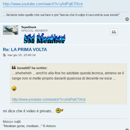
http://www.youtube.com/watch?v=jAdPqK7lXck
... fai bene tutto quello che sai fare e poi "lascia che il colpo ti racconti la sua storia!"
TepoGlock
SPECIAL MEMBER
Re: LA PRIMA VOLTA
M
mar giu 15, 15:40:14
e
s
s
lucasb67 ha scritto:
a
g
... eheheheh ... anch'io alla fine ho adottato questa tecnica, almeno se il
g
range non si mette proprio davanti qualcosa di decente ne esce ...
i
o
http://www.youtube.com/watch?v=jAdPqK7lXck
mi dice che il video è privato...
Μολὼν λαβέ
"Meditate gente, meditate..." R.Arbore