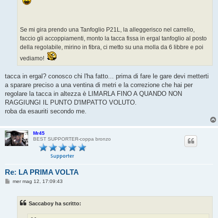
o
Se mi gira prendo una Tanfoglio P21L, la alleggerisco nel carrello,
faccio gli accoppiamenti, monto la tacca fissa in ergal tanfoglio al posto
della regolabile, mirino in fibra, ci metto su una molla da 6 libbre e poi
vediamo!
tacca in ergal? conosco chi l'ha fatto... prima di fare le gare devi metterti
a sparare preciso a una ventina di metri e la correzione che hai per
regolare la tacca in altezza è LIMARLA FINO A QUANDO NON
RAGGIUNGI IL PUNTO D'IMPATTO VOLUTO.
roba da esauriti secondo me.
Mr45
BEST SUPPORTER-coppa bronzo
Re: LA PRIMA VOLTA
M
mer mag 12, 17:09:43
e
s
s
Saccaboy ha scritto:
a
g
g