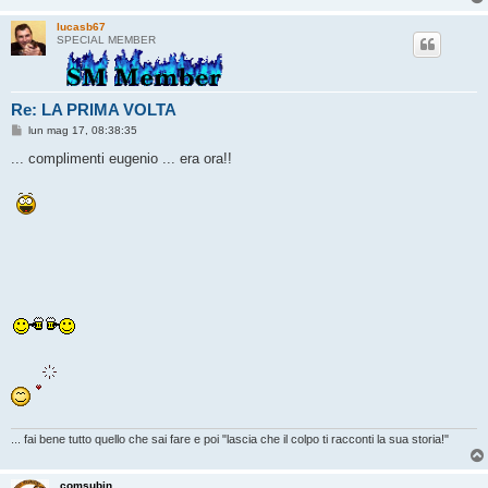
lucasb67
SPECIAL MEMBER
Re: LA PRIMA VOLTA
M
lun mag 17, 08:38:35
e
s
... complimenti eugenio ... era ora!!
s
a
g
g
i
o
... fai bene tutto quello che sai fare e poi "lascia che il colpo ti racconti la sua storia!"
comsubin