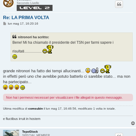
Secondo Livello
Re: LA PRIMA VOLTA
M
lun mag 17, 16:20:16
e
s
s
nitronori ha scritto:
a
g
Bene! Mi ha chiamato il presidente del TSN per farmi sapere i
g
i
risultati...................
o
grande nitronori ha fatto dei tempi allucinanti...
in effetti però uno che avrebbe potuto batterlo ci sarebbe stato... ma non
ha partecipato...
Non hai i permessi necessari per visualizzare i file allegati in questo messaggio.
Ultima modifica di
comsubin
il lun mag 17, 16:46:56, modificato 1 volta in totale.
e fluctibus irruit in hostem
TepoGlock
SPECIAL MEMBER