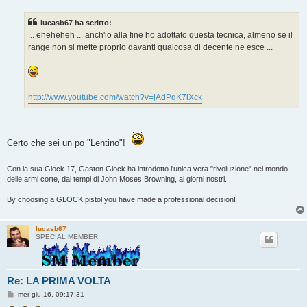
s
s
lucasb67 ha scritto:
a
g
... eheheheh ... anch'io alla fine ho adottato questa tecnica, almeno se il
g
range non si mette proprio davanti qualcosa di decente ne esce ...
i
o
http://www.youtube.com/watch?v=jAdPqK7lXck
Certo che sei un po "Lentino"!
Con la sua Glock 17, Gaston Glock ha introdotto l'unica vera "rivoluzione" nel mondo
delle armi corte, dai tempi di John Moses Browning, ai giorni nostri.
By choosing a GLOCK pistol you have made a professional decision!
lucasb67
SPECIAL MEMBER
Re: LA PRIMA VOLTA
M
mer giu 16, 09:17:31
e