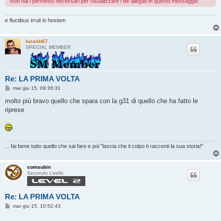
Non hai i permessi necessari per visualizzare i file allegati in questo messaggio.
e fluctibus irruit in hostem
lucasb67
SPECIAL MEMBER
Re: LA PRIMA VOLTA
M
mar giu 15, 09:36:31
e
s
molto più bravo quello che spara con la g31 di quello che ha fatto le
s
riprese
a
g
g
i
o
... fai bene tutto quello che sai fare e poi "lascia che il colpo ti racconti la sua storia!"
comsubin
Secondo Livello
Re: LA PRIMA VOLTA
M
mar giu 15, 10:52:43
e
s