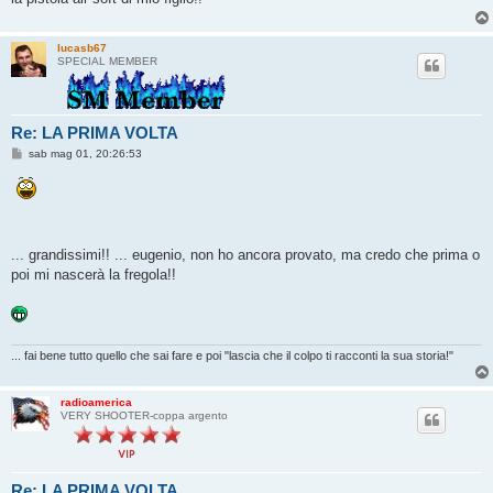
lucasb67
SPECIAL MEMBER
Re: LA PRIMA VOLTA
M
sab mag 01, 20:26:53
e
s
s
a
g
g
i
... grandissimi!! ... eugenio, non ho ancora provato, ma credo che prima o
o
poi mi nascerà la fregola!!
... fai bene tutto quello che sai fare e poi "lascia che il colpo ti racconti la sua storia!"
radioamerica
VERY SHOOTER-coppa argento
Re: LA PRIMA VOLTA