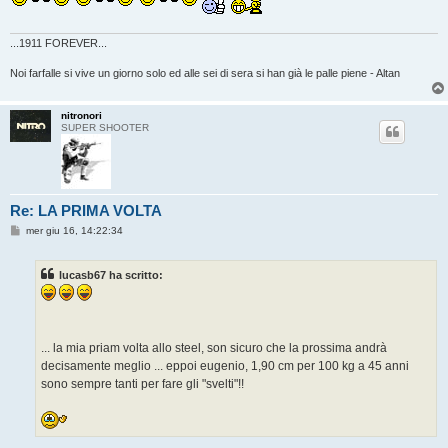
...1911 FOREVER...
Noi farfalle si vive un giorno solo ed alle sei di sera si han già le palle piene - Altan
nitronori
SUPER SHOOTER
Re: LA PRIMA VOLTA
M
mer giu 16, 14:22:34
e
s
s
lucasb67 ha scritto:
a
g
g
i
o
... la mia priam volta allo steel, son sicuro che la prossima andrà
decisamente meglio ... eppoi eugenio, 1,90 cm per 100 kg a 45 anni
sono sempre tanti per fare gli "svelti"!!