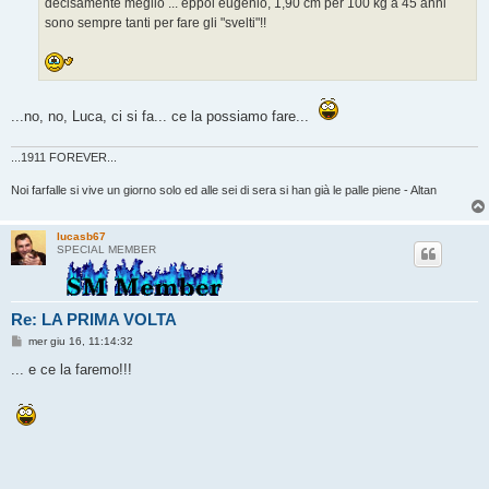
decisamente meglio ... eppoi eugenio, 1,90 cm per 100 kg a 45 anni
sono sempre tanti per fare gli "svelti"!!
...no, no, Luca, ci si fa... ce la possiamo fare...
...1911 FOREVER...
Noi farfalle si vive un giorno solo ed alle sei di sera si han già le palle piene - Altan
lucasb67
SPECIAL MEMBER
Re: LA PRIMA VOLTA
M
mer giu 16, 11:14:32
e
s
... e ce la faremo!!!
s
a
g
g
i
o