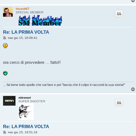
lucasb67
SPECIAL MEMBER
Re: LA PRIMA VOLTA
M
mar giu 15, 16:08:41
e
s
s
a
g
g
ora cerco di provvedere ... fatto!!
i
o
... fai bene tutto quello che sai fare e poi "lascia che il colpo ti racconti la sua storia!"
nitronori
SUPER SHOOTER
Re: LA PRIMA VOLTA
M
mar giu 15, 19:51:16
e