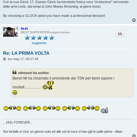
Con la sua Glock 17, Gaston Glock ha introdotto l'unica vera "rivoluzione" nel mondo
delle armi corte, dai tempi di John Moses Browning, ai giorni nostri.
By choosing a GLOCK pistol you have made a professional decision!
Mr45
BEST SUPPORTER-coppa bronzo
Re: LA PRIMA VOLTA
M
lun mag 17, 08:27:46
e
s
s
nitronori ha scritto:
a
g
Bene! Mi ha chiamato il presidente del TSN per farmi sapere i
g
i
risultati...................
o
...1911 FOREVER...
Noi farfalle si vive un giorno solo ed alle sei di sera si han già le palle piene - Altan