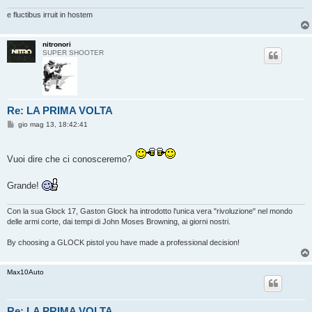
e fluctibus irruit in hostem
nitronori
SUPER SHOOTER
Re: LA PRIMA VOLTA
M
gio mag 13, 18:42:41
e
s
s
a
Vuoi dire che ci conosceremo?
g
g
i
Grande!
o
Con la sua Glock 17, Gaston Glock ha introdotto l'unica vera "rivoluzione" nel mondo
delle armi corte, dai tempi di John Moses Browning, ai giorni nostri.
By choosing a GLOCK pistol you have made a professional decision!
Max10Auto
Re: LA PRIMA VOLTA