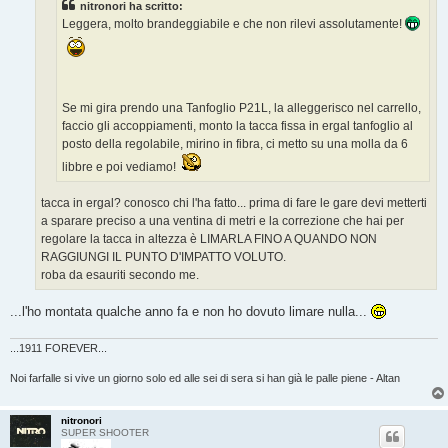
nitronori ha scritto:
i
o
Leggera, molto brandeggiabile e che non rilevi assolutamente!
Se mi gira prendo una Tanfoglio P21L, la alleggerisco nel carrello,
faccio gli accoppiamenti, monto la tacca fissa in ergal tanfoglio al
posto della regolabile, mirino in fibra, ci metto su una molla da 6
libbre e poi vediamo!
tacca in ergal? conosco chi l'ha fatto... prima di fare le gare devi metterti
a sparare preciso a una ventina di metri e la correzione che hai per
regolare la tacca in altezza è LIMARLA FINO A QUANDO NON
RAGGIUNGI IL PUNTO D'IMPATTO VOLUTO.
roba da esauriti secondo me.
...l'ho montata qualche anno fa e non ho dovuto limare nulla...
...1911 FOREVER...
Noi farfalle si vive un giorno solo ed alle sei di sera si han già le palle piene - Altan
nitronori
SUPER SHOOTER