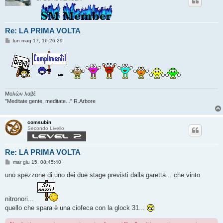
Re: LA PRIMA VOLTA
M
lun mag 17, 16:26:29
e
s
s
a
g
g
i
o
Μολὼν λαβέ
"Meditate gente, meditate..." R.Arbore
comsubin
Secondo Livello
Re: LA PRIMA VOLTA
M
mar giu 15, 08:45:40
e
s
uno spezzone di uno dei due stage previsti dalla garetta... che vinto
s
a
g
g
nitronori...
i
quello che spara è una ciofeca con la glock 31...
o