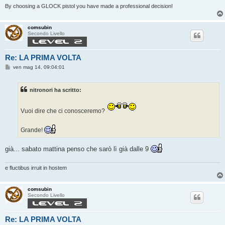
By choosing a GLOCK pistol you have made a professional decision!
comsubin
Secondo Livello
Re: LA PRIMA VOLTA
M
ven mag 14, 09:04:01
e
s
s
nitronori ha scritto:
a
g
g
i
Vuoi dire che ci conosceremo?
o
Grande!
già... sabato mattina penso che sarò lì già dalle 9
e fluctibus irruit in hostem
comsubin
Secondo Livello
Re: LA PRIMA VOLTA