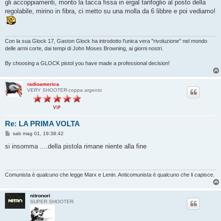
gli accoppiamenti, monto la tacca fissa in ergal tanfoglio al posto della
regolabile, mirino in fibra, ci metto su una molla da 6 libbre e poi vediamo!
Con la sua Glock 17, Gaston Glock ha introdotto l'unica vera "rivoluzione" nel mondo
delle armi corte, dai tempi di John Moses Browning, ai giorni nostri.
By choosing a GLOCK pistol you have made a professional decision!
radioamerica
VERY SHOOTER-coppa argento
Re: LA PRIMA VOLTA
M
sab mag 01, 19:38:42
e
s
si insomma ....della pistola rimane niente alla fine
s
a
g
g
i
Comunista è qualcuno che legge Marx e Lenin. Anticomunista è qualcuno che li capisce.
o
nitronori
SUPER SHOOTER