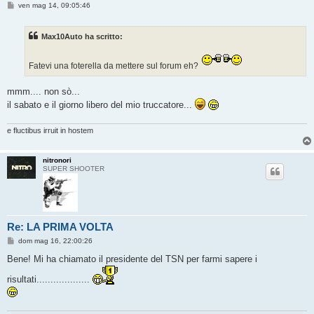
M
ven mag 14, 09:05:46
e
s
s
Max10Auto ha scritto:
a
g
g
i
Fatevi una foterella da mettere sul forum eh?
o
mmm.... non sò...
il sabato e il giorno libero del mio truccatore...
e fluctibus irruit in hostem
nitronori
SUPER SHOOTER
Re: LA PRIMA VOLTA
M
dom mag 16, 22:00:26
e
s
Bene! Mi ha chiamato il presidente del TSN per farmi sapere i
s
a
risultati...................
g
g
i
o