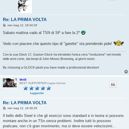
Re: LA PRIMA VOLTA
M
mer mag 12, 18:34:29
e
s
Sabato mattina vado al TSN di SP a fare la 2^
s
a
g
Vedo con piacere che questo tipo di "garette" sta prendendo pide!
g
i
o
Con la sua Glock 17, Gaston Glock ha introdotto l'unica vera "rivoluzione" nel mondo
delle armi corte, dai tempi di John Moses Browning, ai giorni nostri.
By choosing a GLOCK pistol you have made a professional decision!
Mr45
BEST SUPPORTER-coppa bronzo
Re: LA PRIMA VOLTA
M
mer mag 12, 18:39:29
e
s
Il bello dello Steel è che gli esercizi sono standard e in teoria si possono
s
montare anche in un TSn senza problemi. Inoltre tutti lo possono
a
g
praticare, non c'è gran movimento, ma si deve essere velocissimi...
g