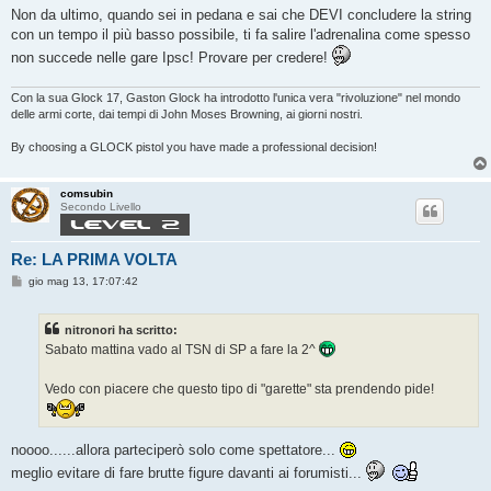
Non da ultimo, quando sei in pedana e sai che DEVI concludere la string
con un tempo il più basso possibile, ti fa salire l'adrenalina come spesso
non succede nelle gare Ipsc! Provare per credere!
Con la sua Glock 17, Gaston Glock ha introdotto l'unica vera "rivoluzione" nel mondo
delle armi corte, dai tempi di John Moses Browning, ai giorni nostri.
By choosing a GLOCK pistol you have made a professional decision!
comsubin
Secondo Livello
Re: LA PRIMA VOLTA
M
gio mag 13, 17:07:42
e
s
s
nitronori ha scritto:
a
g
Sabato mattina vado al TSN di SP a fare la 2^
g
i
o
Vedo con piacere che questo tipo di "garette" sta prendendo pide!
noooo......allora parteciperò solo come spettatore...
meglio evitare di fare brutte figure davanti ai forumisti...