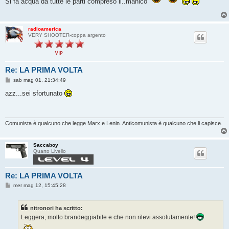
Si fa acqua da tutte le parti compreso il..manico
a
g
g
i
radioamerica
o
VERY SHOOTER-coppa argento
Re: LA PRIMA VOLTA
M
sab mag 01, 21:34:49
e
s
azz...sei sfortunato
s
a
g
g
i
Comunista è qualcuno che legge Marx e Lenin. Anticomunista è qualcuno che li capisce.
o
Saccaboy
Quarto Livello
Re: LA PRIMA VOLTA
M
mer mag 12, 15:45:28
e
s
s
nitronori ha scritto:
a
g
Leggera, molto brandeggiabile e che non rilevi assolutamente!
g
i