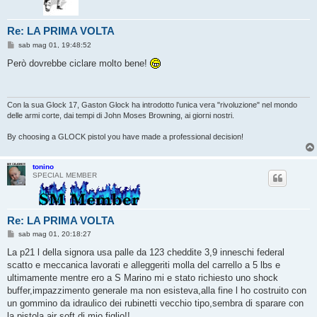
Re: LA PRIMA VOLTA
M
sab mag 01, 19:48:52
e
s
Però dovrebbe ciclare molto bene!
s
a
g
g
i
Con la sua Glock 17, Gaston Glock ha introdotto l'unica vera "rivoluzione" nel mondo
o
delle armi corte, dai tempi di John Moses Browning, ai giorni nostri.
By choosing a GLOCK pistol you have made a professional decision!
tonino
SPECIAL MEMBER
Re: LA PRIMA VOLTA
M
sab mag 01, 20:18:27
e
s
La p21 l della signora usa palle da 123 cheddite 3,9 inneschi federal
s
scatto e meccanica lavorati e alleggeriti molla del carrello a 5 lbs e
a
g
ultimamente mentre ero a S Marino mi e stato richiesto uno shock
g
buffer,impazzimento generale ma non esisteva,alla fine l ho costruito con
i
o
un gommino da idraulico dei rubinetti vecchio tipo,sembra di sparare con
la pistola air soft di mio figlio!!