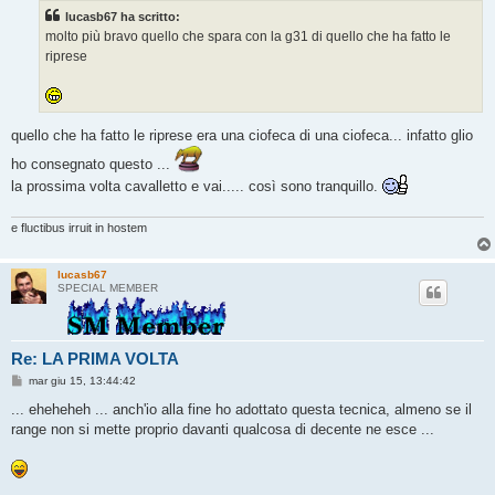
s
lucasb67 ha scritto:
a
g
molto più bravo quello che spara con la g31 di quello che ha fatto le
g
riprese
i
o
quello che ha fatto le riprese era una ciofeca di una ciofeca... infatto glio
ho consegnato questo ...
la prossima volta cavalletto e vai..... così sono tranquillo.
e fluctibus irruit in hostem
lucasb67
SPECIAL MEMBER
Re: LA PRIMA VOLTA
M
mar giu 15, 13:44:42
e
s
... eheheheh ... anch'io alla fine ho adottato questa tecnica, almeno se il
s
range non si mette proprio davanti qualcosa di decente ne esce ...
a
g
g
i
o