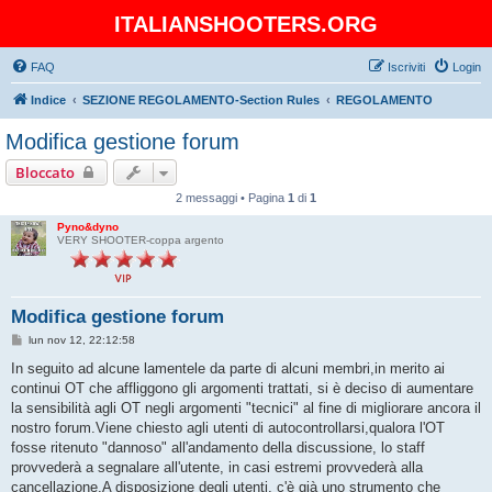
ITALIANSHOOTERS.ORG
FAQ
Iscriviti
Login
Indice
SEZIONE REGOLAMENTO-Section Rules
REGOLAMENTO
Modifica gestione forum
Bloccato
2 messaggi • Pagina
1
di
1
Pyno&dyno
VERY SHOOTER-coppa argento
Modifica gestione forum
M
lun nov 12, 22:12:58
e
s
In seguito ad alcune lamentele da parte di alcuni membri,in merito ai
s
continui OT che affliggono gli argomenti trattati, si è deciso di aumentare
a
g
la sensibilità agli OT negli argomenti "tecnici" al fine di migliorare ancora il
g
nostro forum.Viene chiesto agli utenti di autocontrollarsi,qualora l'OT
i
o
fosse ritenuto "dannoso" all'andamento della discussione, lo staff
provvederà a segnalare all'utente, in casi estremi provvederà alla
cancellazione.A disposizione degli utenti, c'è già uno strumento che