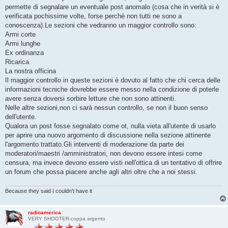
permette di segnalare un eventuale post anomalo (cosa che in verità si è
verificata pochissime volte, forse perchè non tutti ne sono a
conoscenza).Le sezioni che vedranno un maggior controllo sono:
Armi corte
Armi lunghe
Ex ordinanza
Ricarica
La nostra officina
Il maggior controllo in queste sezioni è dovuto al fatto che chi cerca delle
informazioni tecniche dovrebbe essere messo nella condizione di poterle
avere senza doversi sorbire letture che non sono attinenti.
Nelle altre sezioni,non ci sarà nessun controllo, se non il buon senso
dell'utente.
Qualora un post fosse segnalato come ot, nulla vieta all'utente di usarlo
per aprire una nuovo argomento di discussione nella sezione attinente
l'argomento trattato.Gli interventi di moderazione da parte dei
moderatori/maestri /amministratori, non devono essere intesi come
censura, ma invece devono essere visti nell'ottica di un tentativo di offrire
un forum che possa piacere anche agli altri oltre che a noi stessi.
Because they said I couldn't have it
radioamerica
VERY SHOOTER-coppa argento