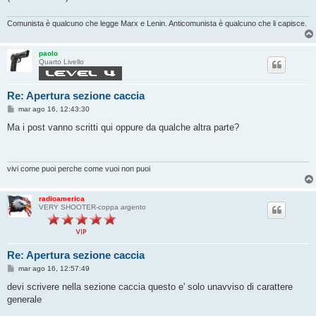
Comunista è qualcuno che legge Marx e Lenin. Anticomunista è qualcuno che li capisce.
paolo
Quarto Livello
Re: Apertura sezione caccia
M
mar ago 16, 12:43:30
e
s
Ma i post vanno scritti qui oppure da qualche altra parte?
s
a
g
g
i
vivi come puoi perche come vuoi non puoi
o
radioamerica
VERY SHOOTER-coppa argento
Re: Apertura sezione caccia
M
mar ago 16, 12:57:49
e
s
devi scrivere nella sezione caccia questo e' solo unavviso di carattere
s
generale
a
g