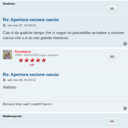
Santinax
Re: Apertura sezione caccia
M
ven mar 27, 12:20:22
e
s
Ciao é da qualche tempo che vi seguo mi piacerebbe accedere a sezione
s
caccia che u é un mio grande interesse.
a
g
g
i
Pyno&dyno
o
VERY SHOOTER-coppa argento
Re: Apertura sezione caccia
M
sab mar 28, 01:23:12
e
s
Abilitato
s
a
g
g
i
Because they said I couldn't have it
o
Matthewprold