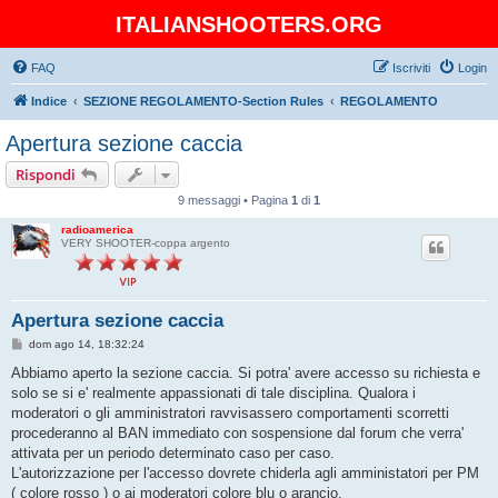
ITALIANSHOOTERS.ORG
FAQ
Iscriviti
Login
Indice
SEZIONE REGOLAMENTO-Section Rules
REGOLAMENTO
Apertura sezione caccia
Rispondi
9 messaggi • Pagina
1
di
1
radioamerica
VERY SHOOTER-coppa argento
Apertura sezione caccia
M
dom ago 14, 18:32:24
e
s
Abbiamo aperto la sezione caccia. Si potra' avere accesso su richiesta e
s
solo se si e' realmente appassionati di tale disciplina. Qualora i
a
g
moderatori o gli amministratori ravvisassero comportamenti scorretti
g
procederanno al BAN immediato con sospensione dal forum che verra'
i
o
attivata per un periodo determinato caso per caso.
L'autorizzazione per l'accesso dovrete chiderla agli amministatori per PM
( colore rosso ) o ai moderatori colore blu o arancio.