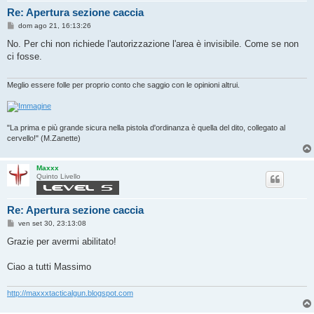
Re: Apertura sezione caccia
M
dom ago 21, 16:13:26
e
s
No. Per chi non richiede l'autorizzazione l'area è invisibile. Come se non
s
ci fosse.
a
g
g
i
Meglio essere folle per proprio conto che saggio con le opinioni altrui.
o
"La prima e più grande sicura nella pistola d'ordinanza è quella del dito, collegato al
cervello!" (M.Zanette)
Maxxx
Quinto Livello
Re: Apertura sezione caccia
M
ven set 30, 23:13:08
e
s
Grazie per avermi abilitato!
s
a
g
Ciao a tutti Massimo
g
i
o
http://maxxxtacticalgun.blogspot.com