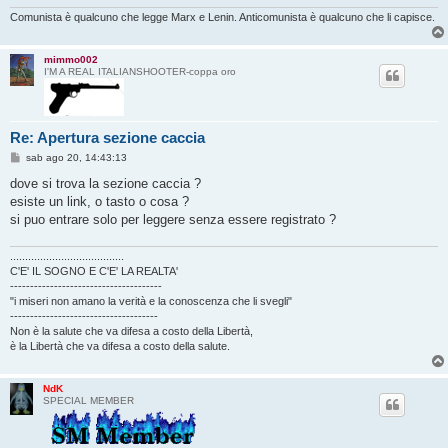
g
i
Comunista è qualcuno che legge Marx e Lenin. Anticomunista è qualcuno che li capisce.
o
mimmo002
I'M A REAL ITALIANSHOOTER-coppa oro
Re: Apertura sezione caccia
M
sab ago 20, 14:43:13
e
s
dove si trova la sezione caccia ?
s
esiste un link, o tasto o cosa ?
a
g
si puo entrare solo per leggere senza essere registrato ?
g
i
o
......................................
C'E' IL SOGNO E C'E' LA REALTA'
--------------------------------------
"i miseri non amano la verità e la conoscenza che li svegli"
-------------------------------------
Non è la salute che va difesa a costo della Libertà,
è la Libertà che va difesa a costo della salute.
NdK
SPECIAL MEMBER