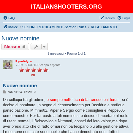
ITALIANSHOOTERS.ORG
FAQ
Iscriviti
Login
Indice
SEZIONE REGOLAMENTO-Section Rules
REGOLAMENTO
Nuove nomine
Bloccato
9 messaggi • Pagina
1
di
1
Pyno&dyno
VERY SHOOTER-coppa argento
Nuove nomine
M
sab dic 24, 15:29:33
e
s
Da colloqui tra gli admin,
e sempre nell'ottica di far crescere il forum
, si è
s
deciso di nominare ,in segno di riconoscimento per l'assidua e proficua
a
g
partecipazione, Mimmo02, Viper e Sergio come consiglieri e Peppe686
g
come maestro. Per far posto a tali nomine si è deciso di riportare al ruolo
i
o
di utenti normali,il Bolscevico e Nitronori, consci del loro valore,ma dopo
aver preso atto che di fatto ormai non partecipano più alla gestione attiva.
Le persone nominate sono quelle che hanno dimostrato con i fatti di