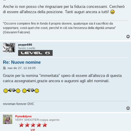
e
s
Anche io non posso che ringraziare per la fiducia concessami. Cercherò
s
di essere all'altezza della posizione. Tanti auguri ancora a tutti!
a
g
g
i
‎"Occorre compiere fino in fondo il proprio dovere, qualunque sia il sacrificio da
o
sopportare, costi quel che costi, perché in ciò sta l'essenza della dignità umana"
(Giovanni Falcone)
peppe686
Sesto Livello
Re: Nuove nomine
M
mar dic 27, 12:16:05
e
s
Grazie per la nomina "immeritata" spero di essere all'altezza di questa
s
carica assegnatami,grazie ancora e auguroni agli altri nominati.
a
g
g
i
o
revoman forever DVC
Pyno&dyno
VERY SHOOTER-coppa argento