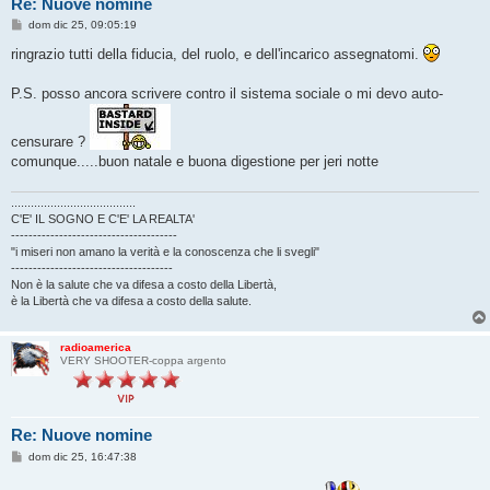
Re: Nuove nomine
M
dom dic 25, 09:05:19
e
s
ringrazio tutti della fiducia, del ruolo, e dell'incarico assegnatomi.
s
a
g
P.S. posso ancora scrivere contro il sistema sociale o mi devo auto-
g
i
o
censurare ?
comunque.....buon natale e buona digestione per jeri notte
......................................
C'E' IL SOGNO E C'E' LA REALTA'
--------------------------------------
"i miseri non amano la verità e la conoscenza che li svegli"
-------------------------------------
Non è la salute che va difesa a costo della Libertà,
è la Libertà che va difesa a costo della salute.
radioamerica
VERY SHOOTER-coppa argento
Re: Nuove nomine
M
dom dic 25, 16:47:38
e
s