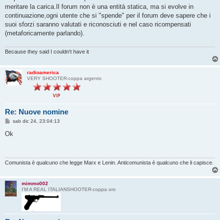
meritare la carica.Il forum non è una entità statica, ma si evolve in
continuazione,ogni utente che si "spende" per il forum deve sapere che i
suoi sforzi saranno valutati e riconosciuti e nel caso ricompensati
(metaforicamente parlando).
Because they said I couldn't have it
radioamerica
VERY SHOOTER-coppa argento
Re: Nuove nomine
M
sab dic 24, 23:04:13
e
s
Ok
s
a
g
g
i
Comunista è qualcuno che legge Marx e Lenin. Anticomunista è qualcuno che li capisce.
o
mimmo002
I'M A REAL ITALIANSHOOTER-coppa oro