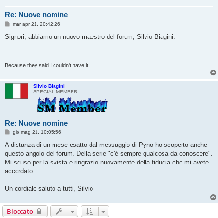
Re: Nuove nomine
M
mar apr 21, 20:42:26
e
s
Signori, abbiamo un nuovo maestro del forum, Silvio Biagini.
s
a
g
g
i
Because they said I couldn't have it
o
Silvio Biagini
SPECIAL MEMBER
Re: Nuove nomine
M
gio mag 21, 10:05:56
e
s
A distanza di un mese esatto dal messaggio di Pyno ho scoperto anche
s
questo angolo del forum. Della serie "c'è sempre qualcosa da conoscere".
a
g
Mi scuso per la svista e ringrazio nuovamente della fiducia che mi avete
g
accordato...
i
o
Un cordiale saluto a tutti, Silvio
Bloccato