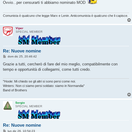
s
Ovvio...per censurarti ti abbiamo nominato MOD
a
g
g
i
Comunista è qualcuno che legge Marx e Lenin. Anticomunista è qualcuno che li capisce.
o
Viper
SPECIAL MEMBER
Re: Nuove nomine
M
dom dic 25, 20:46:42
e
s
Grazie a tutti, cercherò di fare del mio meglio, compatibilmente con
s
tempo e opportunità di collegarmi, come tutti credo.
a
g
g
i
"Hoole: Mi chiedo se gli altri si sono persi come noi.
o
Winters: Non ci siamo persi soldato: siamo in Normandia"
Band of Brothers
Sergio
SPECIAL MEMBER
Re: Nuove nomine
M
lun dic 26, 10:54:23