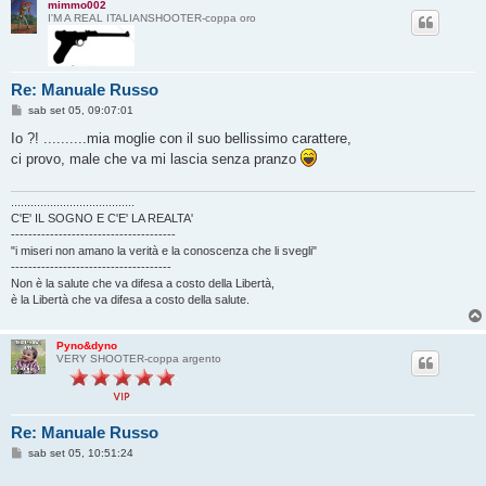
mimmo002
I'M A REAL ITALIANSHOOTER-coppa oro
Re: Manuale Russo
M
sab set 05, 09:07:01
e
s
Io ?! ..........mia moglie con il suo bellissimo carattere,
s
ci provo, male che va mi lascia senza pranzo
a
g
g
i
......................................
o
C'E' IL SOGNO E C'E' LA REALTA'
--------------------------------------
"i miseri non amano la verità e la conoscenza che li svegli"
-------------------------------------
Non è la salute che va difesa a costo della Libertà,
è la Libertà che va difesa a costo della salute.
Pyno&dyno
VERY SHOOTER-coppa argento
Re: Manuale Russo
M
sab set 05, 10:51:24
e
s