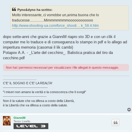
s
s
Pyno&dyno ha scritto:
a
g
Molto interessante, ci vorrebbe un,anima buona che lo
g
traducesse................Mimmmmmmmoooooooooooo
i
o
http://www.shooting-ua.com/force_shooti ... k_58.4.htm
dopo sette-anni che grazie a GianniM riapro sto 3D e con un clik il
computer me lo traduce e di conseguenza lo stampo in pdf e lo allego ad
imperitura memoria (casomai il lik cambi)
Potapov A.A. - _L'arte del cecchino_. Balistica pratica del tiro da
cecchino.pdf
Non hai i permessi necessari per visualizzare i file allegati in questo messaggio.
......................................
C'E' IL SOGNO E C'E' LA REALTA'
--------------------------------------
"i miseri non amano la verità e la conoscenza che li svegli"
-------------------------------------
Non è la salute che va difesa a costo della Libertà,
è la Libertà che va difesa a costo della salute.
GianniM
Terzo Livello