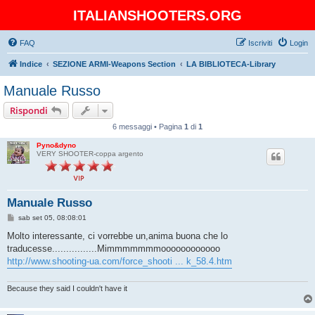
ITALIANSHOOTERS.ORG
FAQ
Iscriviti
Login
Indice
SEZIONE ARMI-Weapons Section
LA BIBLIOTECA-Library
Manuale Russo
Rispondi
6 messaggi • Pagina
1
di
1
Pyno&dyno
VERY SHOOTER-coppa argento
Manuale Russo
M
sab set 05, 08:08:01
e
s
Molto interessante, ci vorrebbe un,anima buona che lo
s
traducesse................Mimmmmmmmoooooooooooo
a
g
http://www.shooting-ua.com/force_shooti ... k_58.4.htm
g
i
o
Because they said I couldn't have it