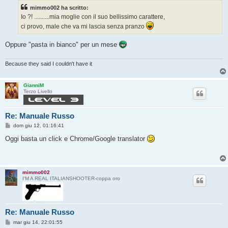
s
mimmo002 ha scritto:
a
g
Io ?! ..........mia moglie con il suo bellissimo carattere,
g
ci provo, male che va mi lascia senza pranzo
i
o
Oppure "pasta in bianco" per un mese
Because they said I couldn't have it
GianniM
Terzo Livello
Re: Manuale Russo
M
dom giu 12, 01:16:41
e
s
Oggi basta un click e Chrome/Google translator
s
a
g
g
i
mimmo002
o
I'M A REAL ITALIANSHOOTER-coppa oro
Re: Manuale Russo
M
mar giu 14, 22:01:55
e