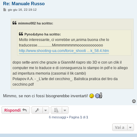
Re: Manuale Russo
M
gio giu 16, 22:19:12
e
s
s
mimmo002 ha scritto:
a
g
g
Pyno&dyno ha scritto:
i
o
Molto interessante, ci vorrebbe un,anima buona che lo
traducesse................Mimmmmmmmoooooooooooo
http://www.shooting-ua.com/force_shooti ... k_58.4.htm
dopo sette-anni che grazie a GianniM riapro sto 3D e con un clik il
computer me lo traduce e di conseguenza lo stampo in pdf e lo allego
ad imperitura memoria (casomai il lik cambi)
Potapov A.A. - _L'arte del cecchino_. Balistica pratica del tiro da
cecchino.pdf
Mimmo, se non ci fossi bisognerebbe inventarti!
Rispondi
6 messaggi • Pagina
1
di
1
Vai a